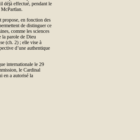
l déjà effectué, pendant le
 McPartlan.
t propose, en fonction des
permettent de distinguer ce
isines, comme les sciences
de la parole de Dieu
e (ch. 2) ; elle vise à
spective d’une authentique
e internationale le 29
mission, le Cardinal
i en a autorisé la