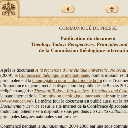
COMMUNIQUÉ DE PRESSE
Publication du document
Theology Today: Perspectives, Principles and 
de la Commission théologique
internati
Après le document
A la recherche d’une éthique universelle, Nouveau r
(2009), la
Commission théologique internationale
, dont la mission est d
principalement la
Congrégation pour la doctrine de la foi
dans l’examen
d’importance majeure, met à la disposition du public dès le 8 mars 2
rédigé en anglais :
Theology Today : Perspectives, Principles and Crite
la page internet de la
Commission théologique internationale
sur le site
(
www.vatican.va
). Le même jour le document est publié aussi sur la r
Documentary Service
et sur le site internet de la Conférence épiscopal
traduction italienne sera disponible sous peu dans
La Civiltà
Cattolica
,
principales langues nationales sont prévues.
Commencé pendant le
quinquennium
2004-2008 par une sous-commissi