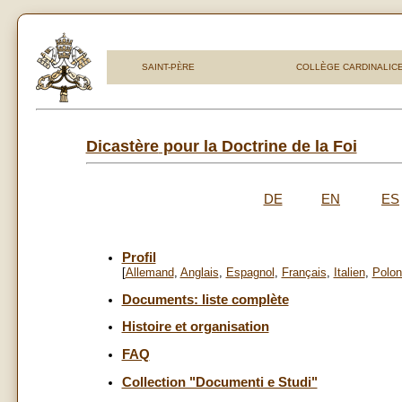
SAINT-P
È
RE
COLLÈGE CARDINALIC
Dicastère
pour la Doctrine de la Foi
DE
EN
ES
Profil
[
Allemand
,
Anglais
,
Espagnol
,
Français
,
Italien
,
Polon
Documents: liste complète
Histoire et organisation
FAQ
Collection "Documenti e Studi"