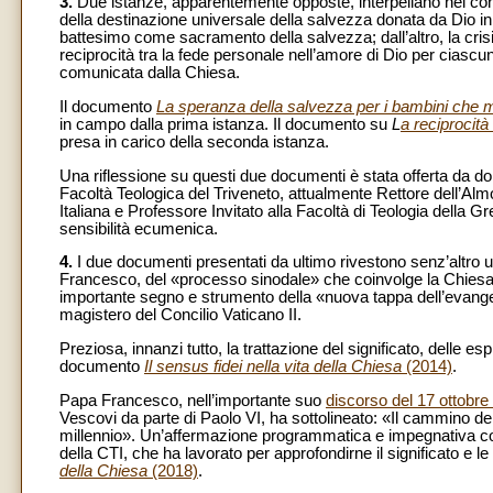
3.
Due istanze, apparentemente opposte, interpellano nel cont
della destinazione universale della salvezza donata da Dio in C
battesimo come sacramento della salvezza; dall’altro, la crisi,
reciprocità tra la fede personale nell’amore di Dio per ciascu
comunicata dalla Chiesa.
Il documento
La speranza della salvezza per i bambini che
in campo dalla prima istanza. Il documento su
L
a reciprocit
presa in carico della seconda istanza.
Una riflessione su questi due documenti è stata offerta da do
Facoltà Teologica del Triveneto, attualmente Rettore dell’Al
Italiana e Professore Invitato alla Facoltà di Teologia dell
sensibilità ecumenica.
4.
I due documenti presentati da ultimo rivestono senz’altro u
Francesco, del «processo sinodale» che coinvolge la Chiesa u
importante segno e strumento della «nuova tappa dell’evange
magistero del Concilio Vaticano II.
Preziosa, innanzi tutto, la trattazione del significato, delle es
documento
Il sensus fidei nella vita della Chiesa
(2014)
.
Papa Francesco, nell’importante suo
discorso del 17 ottobre
Vescovi da parte di Paolo VI, ha sottolineato: «Il cammino del
millennio». Un’affermazione programmatica e impegnativa co
della CTI, che ha lavorato per approfondirne il significato e
della Chiesa
(2018)
.