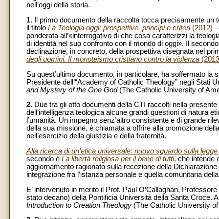
nell’oggi della storia.
1.
Il primo documento della raccolta tocca precisamente un t
il titolo
La Teologia oggi: prospettive, principi e criteri
(2012)
– 
ponderata all’«interrogativo di che cosa caratterizzi la teologi
di identità nel suo confronto con il mondo di oggi». Il second
declinazione, in concreto, della prospettiva disegnata nel prim
degli uomini
.
Il monoteismo cristiano contro la violenza
(2013
Su quest’ultimo documento, in particolare, ha soffermato la
Presidente dell’“Academy of Catholic Theology” negli Stati Unit
and Mystery of the One God
(The Catholic University of Am
2.
Due tra gli otto documenti della CTI raccolti nella presente
dell’intelligenza teologica alcune grandi questioni di natura et
l’umanità. Un impegno senz’altro consistente e di grande rilev
della sua missione, è chiamata a offrire alla promozione della 
nell’esercizio della giustizia e della fraternità.
Alla ricerca di un’etica universale: nuovo sguardo sulla legge
secondo è
La libertà religiosa per il bene di tutti
,
che
intende o
aggiornamento ragionato sulla recezione della Dichiarazione 
integrazione fra l’istanza personale e quella comunitaria della l
E’ intervenuto in merito il Prof. Paul O’Callaghan, Professore 
stato decano) della Pontificia Università della Santa Croce. An
Introduction to Creation Theology
(The Catholic University o