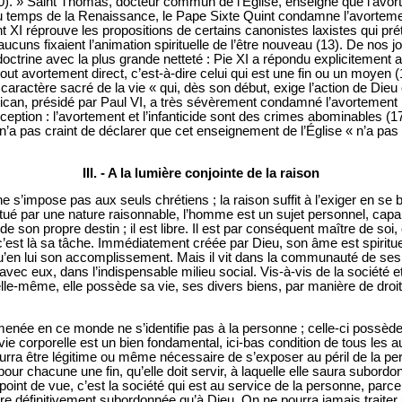
10). » Saint Thomas, docteur commun de l’Église, enseigne que l’avo
). Au temps de la Renaissance, le Pape Sixte Quint condamne l’avortem
nt XI réprouve les propositions de certains canonistes laxistes qui pr
uns fixaient l’animation spirituelle de l’être nouveau (13). De nos jo
trine avec la plus grande netteté : Pie XI a répondu explicitement a
tout avortement direct, c’est-à-dire celui qui est une fin ou un moyen 
aractère sacré de la vie « qui, dès son début, exige l’action de Dieu 
ican, présidé par Paul VI, a très sévèrement condamné l’avortement :
eption : l’avortement et l’infanticide sont des crimes abominables (1
 n’a pas craint de déclarer que cet enseignement de l’Église « n’a pas
III. - A la lumière conjointe de la raison
e s’impose pas aux seuls chrétiens ; la raison suffit à l’exiger en se 
itué par une nature raisonnable, l’homme est un sujet personnel, capa
 son propre destin ; il est libre. Il est par conséquent maître de soi, o
, c’est là sa tâche. Immédiatement créée par Dieu, son âme est spiritue
qu’en lui son accomplissement. Mais il vit dans la communauté de ses s
vec eux, dans l’indispensable milieu social. Vis-à-vis de la sociét
-même, elle possède sa vie, ses divers biens, par manière de droit :
menée en ce monde ne s’identifie pas à la personne ; celle-ci possède
 vie corporelle est un bien fondamental, ici-bas condition de tous les a
pourra être légitime ou même nécessaire de s’exposer au péril de la p
r chacune une fin, qu’elle doit servir, à laquelle elle saura subordonne
e point de vue, c’est la société qui est au service de la personne, parc
 être définitivement subordonnée qu’à Dieu. On ne pourra jamais tra