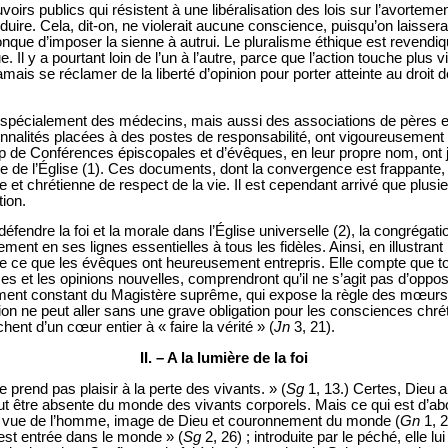
irs publics qui résistent à une libéralisation des lois sur l’avortemen
duire. Cela, dit-on, ne violerait aucune conscience, puisqu’on laissera
onque d’imposer la sienne à autrui. Le pluralisme éthique est reven
Il y a pourtant loin de l’un à l’autre, parce que l’action touche plus vit
amais se réclamer de la liberté d’opinion pour porter atteinte au droit
 spécialement des médecins, mais aussi des associations de pères e
nalités placées à des postes de responsabilité, ont vigoureusement
up de Conférences épiscopales et d’évêques, en leur propre nom, ont 
elle de l’Église (1). Ces documents, dont la convergence est frappant
ne et chrétienne de respect de la vie. Il est cependant arrivé que plusi
ion.
fendre la foi et la morale dans l’Église universelle (2), la congrégatio
nt en ses lignes essentielles à tous les fidèles. Ainsi, en illustrant l
ège ce que les évêques ont heureusement entrepris. Elle compte que to
ses et les opinions nouvelles, comprendront qu’il ne s’agit pas d’oppo
ent constant du Magistère suprême, qui expose la règle des mœurs dan
ion ne peut aller sans une grave obligation pour les consciences chréti
nt d’un cœur entier à « faire la vérité » (
Jn
3, 21).
II. – A la lumière de la foi
 ne prend pas plaisir à la perte des vivants. » (
Sg
1, 13.) Certes, Dieu a
t être absente du monde des vivants corporels. Mais ce qui est d’abor
it en vue de l’homme, image de Dieu et couronnement du monde (
Gn
1, 2
 est entrée dans le monde » (
Sg
2, 26) ; introduite par le péché, elle lui 