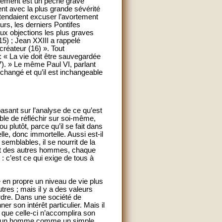
rtement est un péché grave
ent avec la plus grande sévérité
étendaient excuser l’avortement
urs, les derniers Pontifes
ux objections les plus graves
(15) ; Jean XXIII a rappelé
créateur (16) ». Tout
 « La vie doit être sauvegardée
7). » Le même Paul VI, parlant
 changé et qu’il est inchangeable
basant sur l’analyse de ce qu’est
ble de réfléchir sur soi-même,
u plutôt, parce qu’il se fait dans
lle, donc immortelle. Aussi est-il
emblables, il se nourrit de la
é et des autres hommes, chaque
 c’est ce qui exige de tous à
 en propre un niveau de vie plus
utres ; mais il y a des valeurs
erdre. Dans une société de
r son intérêt particulier. Mais il
e que celle-ci n’accomplira son
iter un homme comme un simple