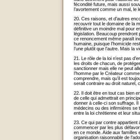
fécondité future, mais aussi sou
l’avortement comme un mal, le lég
20. Ces raisons, et d’autres encor
recouvrir tout le domaine de la m
définitive un moindre mal pour e
législation. Beaucoup prendront p
ce renoncement même paraît inclu
humaine, puisque l’homicide reste
l’une plutôt que l’autre. Mais la v
21. Le rôle de la loi n’est pas d’
les droits de chacun, de protéger 
sanctionner mais elle ne peut alle
l’homme par le Créateur comme une
comprendre, mais qu’il est toujou
serait contraire au droit naturel, 
22. Il doit être en tout cas bien
de celle qui admettrait en princip
donner à celle-ci son suffrage. I
médecins ou des infirmières se t
entre la loi chrétienne et leur sit
23. Ce qui par contre appartient 
commencer par les plus défavoris
en ce monde. Aide aux familles e
organisation raisonnable de l’adop