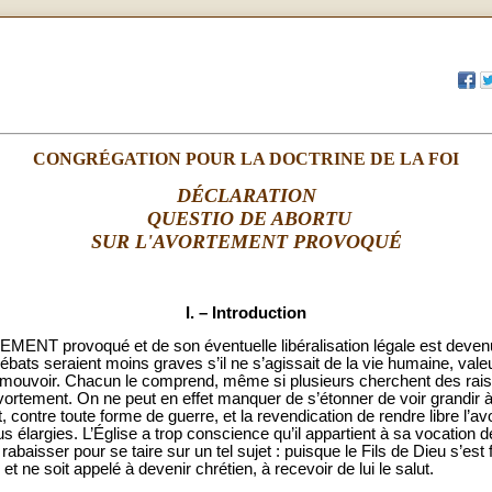
CONGRÉGATION POUR LA DOCTRINE DE LA FOI
D
ÉCLARATION
QUESTIO DE ABORTU
SUR L'AVORTEMENT PROVOQU
É
I. – Introduction
 provoqué et de son éventuelle libéralisation légale est devenu
ats seraient moins graves s’il ne s’agissait de la vie humaine, valeur
omouvoir. Chacun le comprend, même si plusieurs cherchent des raison
ortement. On ne peut en effet manquer de s’étonner de voir grandir à l
contre toute forme de guerre, et la revendication de rendre libre l’av
us élargies. L’Église a trop conscience qu’il appartient à sa vocation
 rabaisser pour se taire sur un tel sujet : puisque le Fils de Dieu s’e
et ne soit appelé à devenir chrétien, à recevoir de lui le salut.