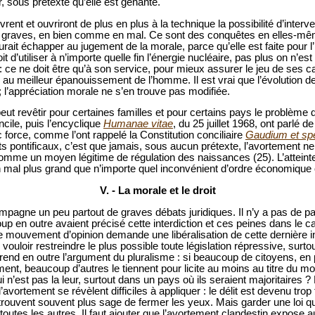
, sous prétexte qu’elle est gênante.
ent et ouvriront de plus en plus à la technique la possibilité d’interve
 graves, en bien comme en mal. Ce sont des conquêtes en elles-mêm
rait échapper au jugement de la morale, parce qu’elle est faite pour 
oit d’utiliser à n’importe quelle fin l’énergie nucléaire, pas plus on n’es
 ce ne doit être qu’à son service, pour mieux assurer le jeu de ses c
r au meilleur épanouissement de l’homme. Il est vrai que l’évolution 
; l’appréciation morale ne s’en trouve pas modifiée.
ut revêtir pour certaines familles et pour certains pays le problème 
ncile, puis l’encyclique
Humanae vitae
, du 25 juillet 1968, ont parlé d
force, comme l’ont rappelé la Constitution conciliaire
Gaudium et sp
s pontificaux, c’est que jamais, sous aucun prétexte, l’avortement ne p
ue comme un moyen légitime de régulation des naissances (25). L’attein
 mal plus grand que n’importe quel inconvénient d’ordre économiqu
V. - La morale et le droit
pagne un peu partout de graves débats juridiques. Il n’y a pas de pays
up en outre avaient précisé cette interdiction et ces peines dans le c
 mouvement d’opinion demande une libéralisation de cette dernière in
uloir restreindre le plus possible toute législation répressive, surtou
end en outre l’argument du pluralisme : si beaucoup de citoyens, en par
ent, beaucoup d’autres le tiennent pour licite au moins au titre du mo
n’est pas la leur, surtout dans un pays où ils seraient majoritaires ? P
’avortement se révèlent difficiles à appliquer : le délit est devenu tro
s trouvent souvent plus sage de fermer les yeux. Mais garder une loi q
 toutes les autres. Il faut ajouter que l’avortement clandestin expose