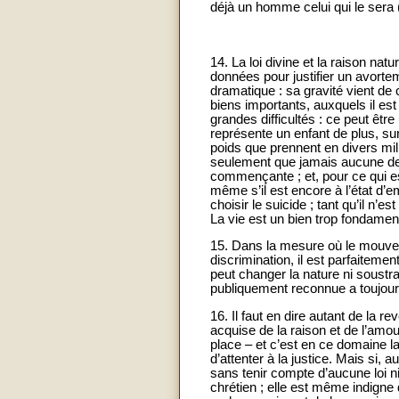
déjà un homme celui qui le sera 
14. La loi divine et la raison na
données pour justifier un avorte
dramatique : sa gravité vient de
biens importants, auxquels il es
grandes difficultés : ce peut êtr
représente un enfant de plus, sur
poids que prennent en divers mi
seulement que jamais aucune de 
commençante ; et, pour ce qui es
même s’il est encore à l’état d’
choisir le suicide ; tant qu’il n
La vie est un bien trop fondamen
15. Dans la mesure où le mouveme
discrimination, il est parfaiteme
peut changer la nature ni soustr
publiquement reconnue a toujours 
16. Il faut en dire autant de la 
acquise de la raison et de l’amour
place – et c’est en ce domaine la s
d’attenter à la justice. Mais si, 
sans tenir compte d’aucune loi ni 
chrétien ; elle est même indigne 