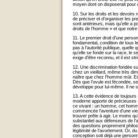
moyen dont on disposerait pour o
10. Sur les droits et les devoirs 
de préciser et d’organiser les pr
sont antérieurs, mais qu’elle a po
droits de l’homme » et que notre 
11. Le premier droit d’une person
fondamental, condition de tous les 
pas à l’autorité publique, quelle 
qu’elle se fonde sur la race, le se
exige d’être reconnu, et il est str
12. Une discrimination fondée sur 
chez un vieillard, même très dimi
naître que chez l’homme mûr. En
Dès que l’ovule est fécondée, se 
développe pour lui-même. Il ne se
13. A cette évidence de toujours
moderne apporte de précieuses c
ce vivant : un homme, cet homme
commencée l’aventure d’une vie
trouver prête à agir. Le moins qu
substantiel aux défenseurs de l’
des questions proprement philos
légitimité de l’avortement. Or, du
conception soit déjà une personn