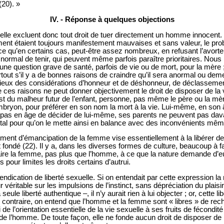
(20). »
IV. - Réponse à quelques objections
turelle excluent donc tout droit de tuer directement un homme innocent.
ment étaient toujours manifestement mauvaises et sans valeur, le pro
 ce qu’en certains cas, peut-être assez nombreux, en refusant l’avorte
t normal de tenir, qui peuvent même parfois paraître prioritaires. No
e une question grave de santé, parfois de vie ou de mort, pour la mère 
tout s’il y a de bonnes raisons de craindre qu’il sera anormal ou demeu
lieux des considérations d’honneur et de déshonneur, de déclasseme
ces raisons ne peut donner objectivement le droit de disposer de la 
t du malheur futur de l’enfant, personne, pas même le père ou la mère
embryon, pour préférer en son nom la mort à la vie. Lui-même, en son â
’est pas en âge de décider de lui-même, ses parents ne peuvent pas dava
tal pour qu’on le mette ainsi en balance avec des inconvénients mêm
nt d’émancipation de la femme vise essentiellement à la libérer de t
nt fondé (22). Il y a, dans les diverses formes de culture, beaucoup à f
aire la femme, pas plus que l’homme, à ce que la nature demande d’eux.
pour limites les droits certains d’autrui.
revendication de liberté sexuelle. Si on entendait par cette expression 
 véritable sur les impulsions de l’instinct, sans dépréciation du plaisir
eule liberté authentique –, il n’y aurait rien à lui objecter ; or, cette l
au contraire, on entend que l’homme et la femme sont « libres » de reche
de l’orientation essentielle de la vie sexuelle à ses fruits de fécondité 
de l’homme. De toute façon, elle ne fonde aucun droit de disposer de la 