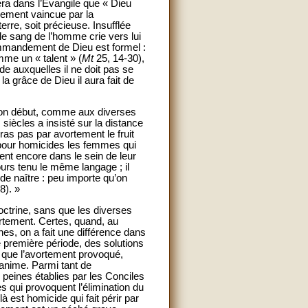
mera dans l’Evangile que « Dieu
vement vaincue par la
re, soit précieuse. Insufflée
: le sang de l’homme crie vers lui
mmandement de Dieu est formel :
me un « talent » (
Mt
25, 14-30),
de auxquelles il ne doit pas se
la grâce de Dieu il aura fait de
s son début, comme aux diverses
ècles a insisté sur la distance
ueras pas par avortement le fruit
t pour homicides les femmes qui
ent encore dans le sein de leur
jours tenu le même langage ; il
de naître : peu importe qu’on
8). »
octrine, sans que les diverses
avortement. Certes, quand, au
nes, on a fait une différence dans
e première période, des solutions
s que l’avortement provoqué,
nanime. Parmi tant de
 peines établies par les Conciles
 qui provoquent l’élimination du
à est homicide qui fait périr par