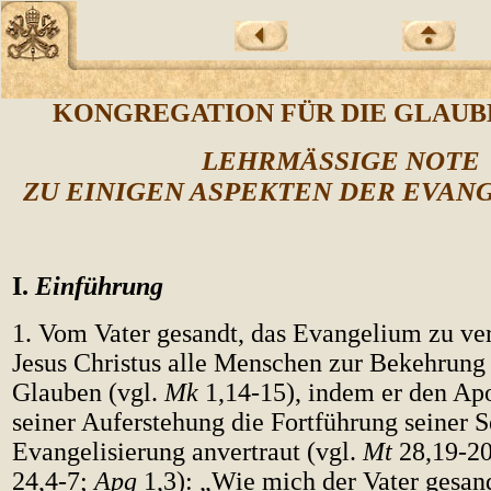
KONGREGATION FÜR DIE GLAU
LEHRMÄSSIGE NOTE
ZU EINIGEN ASPEKTEN DER EVAN
I.
Einführung
1. Vom Vater gesandt, das Evangelium zu ver
Jesus Christus alle Menschen zur Bekehrun
Glauben (vgl.
Mk
1,14-15), indem er den Ap
seiner Auferstehung die Fortführung seiner 
Evangelisierung anvertraut (vgl.
Mt
28,19-2
24,4-7;
Apg
1,3): „Wie mich der Vater gesand