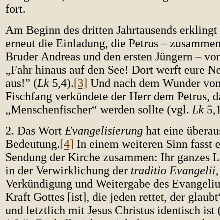
fort.
Am Beginn des dritten Jahrtausends erklingt 
erneut die Einladung, die Petrus – zusamme
Bruder Andreas und den ersten Jüngern – von
„Fahr hinaus auf den See! Dort werft eure 
aus!” (
Lk
5,4).
[3]
Und nach dem Wunder vom
Fischfang verkündete der Herr dem Petrus, d
„Menschenfischer“ werden sollte (vgl.
Lk
5,1
2. Das Wort
Evangelisierung
hat eine überau
Bedeutung.
[4]
In einem weiteren Sinn fasst 
Sendung der Kirche zusammen: Ihr ganzes Le
in der Verwirklichung der
traditio Evangelii
,
Verkündigung und Weitergabe des Evangeliu
Kraft Gottes [ist], die jeden rettet, der glaubt
und letztlich mit Jesus Christus identisch ist 