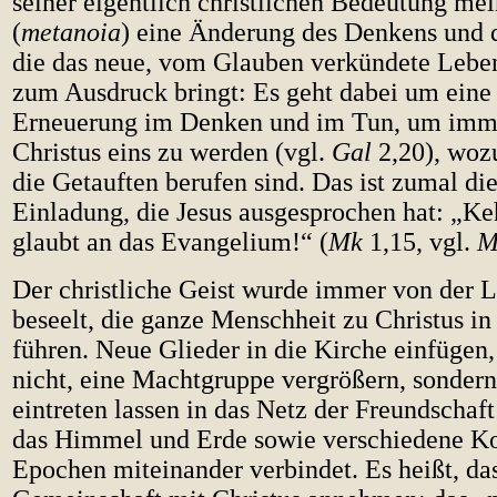
seiner eigentlich christlichen Bedeutung me
(
metanoia
) eine Änderung des Denkens und 
die das neue, vom Glauben verkündete Leb
zum Ausdruck bringt: Es geht dabei um eine
Erneuerung im Denken und im Tun, um imm
Christus eins zu werden (vgl.
Gal
2,20), wozu
die Getauften berufen sind. Das ist zumal d
Einladung, die Jesus ausgesprochen hat: „Ke
glaubt an das Evangelium!“ (
Mk
1,15, vgl.
M
Der christliche Geist wurde immer von der L
beseelt, die ganze Menschheit zu Christus in
führen. Neue Glieder in die Kirche einfügen,
nicht, eine Machtgruppe vergrößern, sonde
eintreten lassen in das Netz der Freundschaft
das Himmel und Erde sowie verschiedene Ko
Epochen miteinander verbindet. Es heißt, da