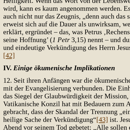
Heiligkeit. Wenn das Wort von der Lebenswe
wird, kann es kaum angenommen werden. Es
auch nicht nur das Zeugnis, „denn auch das 
erweist sich auf die Dauer als unwirksam, we
erklärt, ergründet – das, was Petrus ‚Rechen
seine Hoffnung’ (
1 Petr
3,15) nennt – und du
und eindeutige Verkündigung des Herrn Jesus
[42]
IV.
Einige ökumenische Implikationen
12. Seit ihren Anfängen war die ökumenisc
mit der Evangelisierung verbunden. Die Einh
das Siegel der Glaubwürdigkeit der Mission,
Vatikanische Konzil hat mit Bedauern zum 
gebracht, dass der Skandal der Trennung „ei
heilige Sache der Verkündigung“
[43]
ist. Jes
Abend vor seinem Tod gebetet: „Alle sollen ei