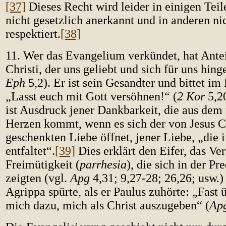
[37]
Dieses Recht wird leider in einigen Tei
nicht gesetzlich anerkannt und in anderen ni
respektiert.
[38]
11. Wer das Evangelium verkündet, hat Antei
Christi, der uns geliebt und sich für uns hing
Eph
5,2). Er ist sein Gesandter und bittet im
„Lasst euch mit Gott versöhnen!“ (
2 Kor
5,2
ist Ausdruck jener Dankbarkeit, die aus de
Herzen kommt, wenn es sich der von Jesus C
geschenkten Liebe öffnet, jener Liebe, „die 
entfaltet“.
[39]
Dies erklärt den Eifer, das Ve
Freimütigkeit (
parrhesia
), die sich in der Pr
zeigten (vgl.
Apg
4,31; 9,27-28; 26,26; usw.)
Agrippa spürte, als er Paulus zuhörte: „Fast 
mich dazu, mich als Christ auszugeben“ (
Ap