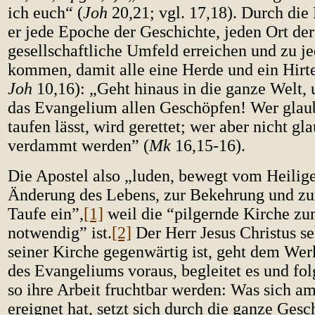
ich euch“ (
Joh
20,21; vgl. 17,18). Durch die
er jede Epoche der Geschichte, jeden Ort de
gesellschaftliche Umfeld erreichen und zu 
kommen, damit alle eine Herde und ein Hirte
Joh
10,16): „Geht hinaus in die ganze Welt,
das Evangelium allen Geschöpfen! Wer glaub
taufen lässt, wird gerettet; wer aber nicht gl
verdammt werden” (
Mk
16,15-16).
Die Apostel also „luden, bewegt vom Heiligen
Änderung des Lebens, zur Bekehrung und z
Taufe ein”,
[1]
weil die “pilgernde Kirche zu
notwendig” ist.
[2]
Der Herr Jesus Christus sel
seiner Kirche gegenwärtig ist, geht dem Wer
des Evangeliums voraus, begleitet es und fol
so ihre Arbeit fruchtbar werden: Was sich a
ereignet hat, setzt sich durch die ganze Ges