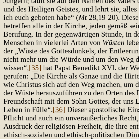
Jüngern; tauft sie auf den Namen des Vaters
und des Heiligen Geistes, und lehrt sie, alle
ich euch geboten habe“ (
Mt
28,19-20). Diese
betreffen alle in der Kirche, jeden gemäß se
Berufung. In der gegenwärtigen Stunde, in de
Menschen in vielerlei Arten von
Wüsten
lebe
der „Wüste des Gottesdunkels, der Entleerun
nicht mehr um die Würde und um den Weg 
wissen“,
[35]
hat Papst Benedikt XVI. der We
gerufen: „Die Kirche als Ganze und die Hirt
wie Christus sich auf den Weg machen, um 
der Wüste herauszuführen zu den Orten des 
Freundschaft mit dem Sohn Gottes, der uns 
Leben in Fülle“.
[36]
Dieser apostolische Eins
Pflicht und auch ein unveräußerliches Recht,
Ausdruck der religiösen Freiheit, die ihre e
ethisch-sozialen und ethisch-politischen Dim