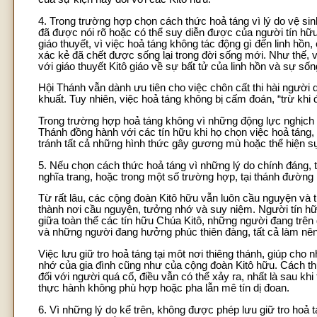
4. Trong trường hợp chọn cách thức hoả táng vì lý do vệ sin
đã được nói rõ hoặc có thể suy diễn được của người tín hữ
giáo thuyết, vì việc hoả táng không tác động gì đến linh hồn
xác kẻ đã chết được sống lại trong đời sống mới. Như thế, 
với giáo thuyết Kitô giáo về sự bất tử của linh hồn và sự sốn
Hội Thánh vẫn dành ưu tiên cho việc chôn cất thi hài người q
khuất. Tuy nhiên, việc hoả táng không bị cấm đoán, “trừ khi 
Trong trường hợp hoả táng không vì những động lực nghịch vớ
Thánh đồng hành với các tín hữu khi họ chọn việc hoả táng,
tránh tất cả những hình thức gây gương mù hoặc thể hiện sự
5. Nếu chọn cách thức hoả táng vì những lý do chính đáng, t
nghĩa trang, hoặc trong một số trường hợp, tại thánh đường
Từ rất lâu, các cộng đoàn Kitô hữu vẫn luôn cầu nguyện và
thành nơi cầu nguyện, tưởng nhớ và suy niệm. Người tín hữu
giữa toàn thể các tín hữu Chúa Kitô, những người đang trên 
và những người đang hưởng phúc thiên đàng, tất cả làm nê
Việc lưu giữ tro hoả táng tại môt nơi thiêng thánh, giúp cho
nhớ của gia đình cũng như của cộng đoàn Kitô hữu. Cách thứ
đối với người quá cố, điều vẫn có thể xảy ra, nhất là sau k
thực hành không phù hợp hoặc pha lẫn mê tín dị đoan.
6. Vì những lý do kể trên, không được phép lưu giữ tro hoả t