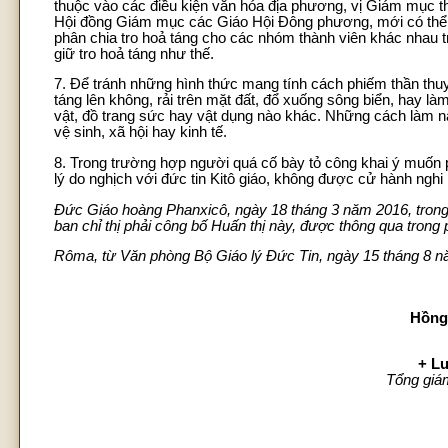
thuộc vào các điều kiện văn hóa địa phương, vị Giám mục
Hội đồng Giám mục các Giáo Hội Đông phương, mới có thể ch
phân chia tro hoả táng cho các nhóm thành viên khác nhau tro
giữ tro hoả táng như thế.
7. Để tránh những hình thức mang tính cách phiếm thần thuy
táng lên không, rải trên mặt đất, đổ xuống sông biển, hay l
vật, đồ trang sức hay vật dụng nào khác. Những cách làm n
vệ sinh, xã hội hay kinh tế.
8. Trong trường hợp người quá cố bày tỏ công khai ý muốn p
lý do nghịch với đức tin Kitô giáo, không được cử hành nghi 
Đức Giáo hoàng Phanxicô, ngày 18 tháng 3 năm 2016, trong 
ban chỉ thị phải công bố Huấn thị này, được thông qua tron
Rôma, từ Văn phòng Bộ Giáo lý Đức Tin, ngày 15 tháng 8 nă
Hồng
+ Lu
Tổng giá