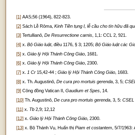
[1]
AAS;56 (1964), 822-823.
[2]
Sách Lễ Rôma,
Kinh Tiền tụng I, lễ cầu cho tín hữu đã qu
[3]
Tertullianô,
De Resurrectione carnis
, 1,1: CCL 2, 921.
[4]
x.
Bộ Giáo luật
, điều 1176, § 3; 1205;
Bộ Giáo luật các G
[5]
x.
Giáo lý Hội Thánh Công Giáo
, 1681.
[6]
x.
Giáo lý Hội Thánh Công Giáo
, 2300.
[7]
x.
1 Cr
15,42-44 ;
Giáo lý Hội Thánh Công Giáo
, 1683.
[8]
x. Th. Augustinô,
De cura pro mortuis gerenda
, 3, 5;
CSE
[9]
Công đồng Vatican II,
Gaudium et Spes
, 14.
[10]
Th. Augustinô,
De cura pro mortuis gerenda
, 3, 5:
CSEL
[11]
x.
Tb
2,9; 12,12
[12]
x.
Giáo lý Hội Thánh Công Giáo
, 2300.
[13]
x. Bộ Thánh Vụ, Huấn thị
Piam et costantem
, 5/7/1963: