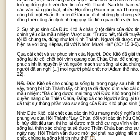
tưởng đối nghịch với đức tin của Hội Thánh. Sau khi tham vấ
các văn bản giáo luật, nhiều Hội đồng Giám mục và Thượn
công bố một Huấn thị mới để tái xác định những lý chứng về g
đồng thời cũng ấn định những quy tắc liên quan đến việc lưu
2. Sự phục sinh của Đức Kitô là chân lý tột điểm của đức tin
chính yếu của mầu nhiệm Vượt qua: “Trước hết, tôi đã truyền
tội lỗi chúng ta, đúng như lời Kinh Thánh, Người đã được ma
hiện ra với ông Kêpha, rồi với Nhóm Mười Hai” (
1Cr
15,3-5).
Qua cái chết và sự phục sinh của Người, Đức Kitô đã giải th
sống lại từ cõi chết bởi vinh quang của Chúa Cha, để chúng
phục sinh là nguyên lý và nguồn mạch sự sống lại của chúng 
người đã an nghỉ [...] mọi người phải chết nơi Ađam thế nào
22).
Nếu Đức Kitô sẽ cho chúng ta sống lại trong ngày sau hết, t
vậy, trong bí tích Thánh tẩy, chùng ta đã được dìm vào cái
mầu nhiệm: “Đã cùng được mai táng với Đức Kitô trong bí tí
quyền năng của Thiên Chúa, Đấng đã cho Người sống lại từ c
đã thật sự thông phần vào sự sống của Đức Kitô phục sinh 
Nhờ Đức Kitô, cái chết của các tín hữu mang một ý nghĩa tíc
phụng vụ của Hội Thánh: “Lạy Chúa, đối với các tín hữu Chú
bị hủy diệt tiêu tan, thì họ lại được một chỗ cư ngụ vĩnh viễn 
sống lại, thân xác chúng ta sẽ được Thiên Chúa ban cho sự sốn
ngày nay, Hội Thánh vẫn được mời gọi phải rao giảng niềm tin
chết, chúng ta sống khi tin như thế”
[3]
.