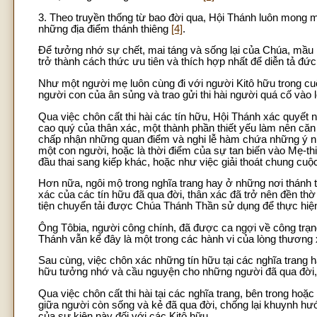
3. Theo truyền thống từ bao đời qua, Hội Thánh luôn mong m
những địa điểm thánh thiêng
[4]
.
Để tưởng nhớ sự chết, mai táng và sống lại của Chúa, mầu n
trở thành cách thức ưu tiên và thích hợp nhất để diễn tả đứ
Như một người mẹ luôn cùng đi với người Kitô hữu trong cu
người con của ân sủng và trao gửi thi hài người quá cố vào
Qua việc chôn cất thi hài các tín hữu, Hội Thánh xác quyết 
cao quý của thân xác, một thành phần thiết yếu làm nên c
chấp nhận những quan điểm và nghi lễ hàm chứa những ý niệm
một con người, hoặc là thời điểm của sự tan biến vào Mẹ-thiê
đầu thai sang kiếp khác, hoặc như việc giải thoát chung cuộc
Hơn nữa, ngôi mộ trong nghĩa trang hay ở những nơi thánh th
xác của các tín hữu đã qua đời, thân xác đã trở nên đền th
tiện chuyển tải được Chúa Thánh Thần sử dụng để thực hiện
Ông Tôbia, người công chính, đã được ca ngợi về công trạ
Thánh vẫn kể đây là một trong các hành vi của lòng thương
Sau cùng, việc chôn xác những tín hữu tại các nghĩa trang 
hữu tưởng nhớ và cầu nguyện cho những người đã qua đời, đ
Qua việc chôn cất thi hài tại các nghĩa trang, bên trong ho
giữa người còn sống và kẻ đã qua đời, chống lại khuynh hư
của sự kiện này đối với các Kitô hữu.