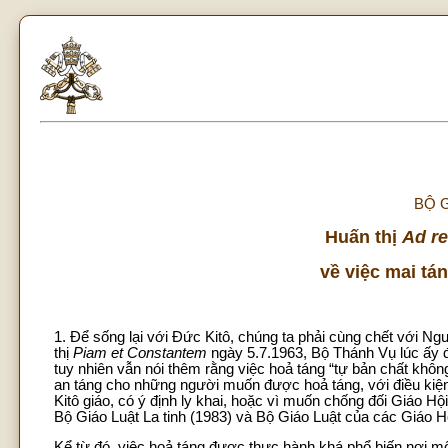
BỘ G
Huấn thị
Ad r
về việc mai tán
1. Để sống lại với Đức Kitô, chúng ta phải cùng chết với Ngư
thị
Piam et Constantem
ngày 5.7.1963, Bộ Thánh Vụ lúc ấy đã 
tuy nhiên vẫn nói thêm rằng việc hoả táng “tự bản chất không
an táng cho những người muốn được hoả táng, với điều kiện 
Kitô giáo, có ý định ly khai, hoặc vì muốn chống đối Giáo H
Bộ Giáo Luật La tinh (1983) và Bộ Giáo Luật của các Giáo 
Kể từ đó, việc hoả táng được thực hành khá phổ biến nơi mộ