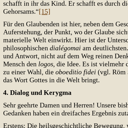
schafft in ihr das Kind. Er schafft es durch d
Gehorsams.“
[15]
Für den Glaubenden ist hier, neben dem Ges
Auferstehung, der Punkt, wo der Glaube sicht
materielle Welt einwirkt. Hier ist der Unter
philosophischen
dialégomai
am deutlichsten.
und Antwort, nicht auf dem Weg reinen Denk
Mensch den
logos
, die Idee. Es ist vielmeh
zu einer Wahl, die
oboeditio fidei
(vgl. Röm 5
das Wort Gottes in die Welt bringt.
4. Dialog und Kerygma
Sehr geehrte Damen und Herren! Unsere bis
Gedanken haben ein dreifaches Ergebnis zuta
Erstens: Die heilsgeschichtliche Bewegung, w