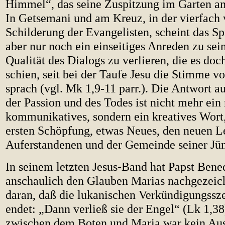
Himmel“, das seine Zuspitzung im Garten am
In Getsemani und am Kreuz, in der vierfach
Schilderung der Evangelisten, scheint das S
aber nur noch ein einseitiges Anreden zu sei
Qualität des Dialogs zu verlieren, die es doc
schien, seit bei der Taufe Jesu die Stimme
sprach (vgl. Mk 1,9-11 parr.). Die Antwort a
der Passion und des Todes ist nicht mehr ein 
kommunikatives, sondern ein kreatives Wort,
ersten Schöpfung, etwas Neues, den neuen L
Auferstandenen und der Gemeinde seiner Jün
In seinem letzten Jesus-Band hat Papst Bene
anschaulich den Glauben Marias nachgezeich
daran, daß die lukanischen Verkündigungssz
endet: „Dann verließ sie der Engel“ (Lk 1,38
zwischen dem Boten und Maria war kein Aus