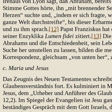
Irenäus von Lyon sagt, daß Abraham, bereits 
Stimme Gottes hörte, ihn „mit brennender S
Herzen“ suchte und, „indem er sich fragte, w
ganze Welt durchstreifte“, bis dieser Erbarm
und zu ihm sprach.
[12]
Papst Franziskus hat 
seiner Enzyklika
Lumen fidei
zitiert.
[13]
Die
Abrahams und die Entschiedenheit, sein Leb
Suche her umstellen zu lassen, bilden die m
Korrespondenz, gleichsam „von unten her“, 
c. Maria und Jesus
Das Zeugnis des Neuen Testamentes schreibt
Glaubensverständnis fort. Es kulminiert in M
Jesus, dem „Urheber und Anführer des Glau
12,2). Im Spiegel der Evangelien ist Jesu ga
beständiges Gespräch mit dem Gott Israels, 