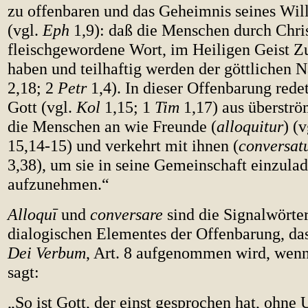
zu offenbaren und das Geheimnis seines Wil
(vgl.
Eph
1,9): daß die Menschen durch Chris
fleischgewordene Wort, im Heiligen Geist 
haben und teilhaftig werden der göttlichen N
2,18; 2
Petr
1,4). In dieser Offenbarung rede
Gott (vgl.
Kol
1,15; 1
Tim
1,17) aus überstr
die Menschen an wie Freunde (
alloquitur
) (
15,14-15) und verkehrt mit ihnen (
conversat
3,38), um sie in seine Gemeinschaft einzula
aufzunehmen.“
Alloquī
und
conversare
sind die Signalwörter
dialogischen Elementes der Offenbarung, da
Dei Verbum
, Art. 8 aufgenommen wird, wenn
sagt:
„So ist Gott, der einst gesprochen hat, ohne 