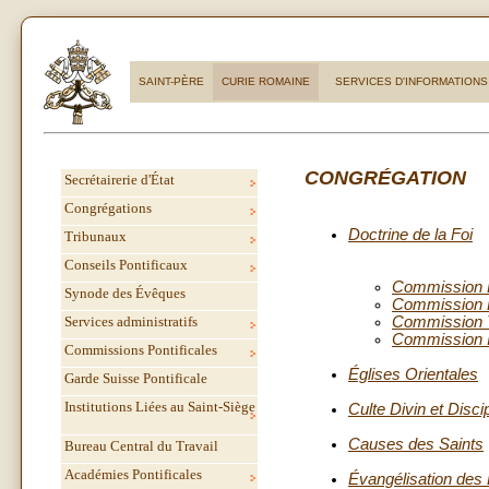
SAINT-PÈRE
CURIE ROMAINE
SERVICES D'INFORMATIONS
CONGRÉGATION
Secrétairerie d'État
Congrégations
Doctrine de la Foi
Tribunaux
Conseils Pontificaux
Commission Po
Synode des Évêques
Commission Po
Services administratifs
Commission T
Commission In
Commissions Pontificales
Églises Orientales
Garde Suisse Pontificale
Institutions Liées au Saint-Siège
Culte Divin et Disc
Causes des Saints
Bureau Central du Travail
Académies Pontificales
Évangélisation des