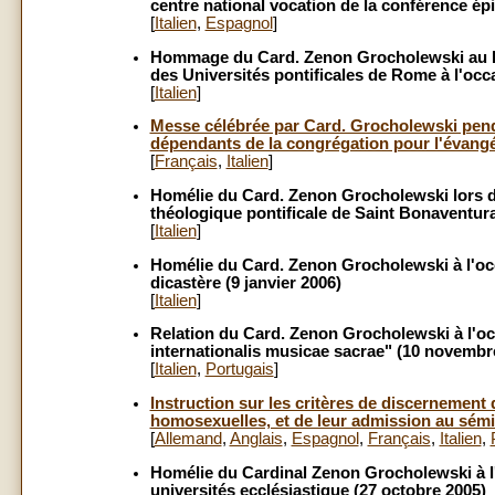
centre national vocation de la conférence épi
[
Italien
,
Espagnol
]
Hommage du Card. Zenon Grocholewski au Pap
des Universités pontificales de Rome à l'occ
[
Italien
]
Messe célébrée par Card. Grocholewski penda
dépendants de la congrégation pour l'évangé
[
Français
,
Italien
]
Homélie du Card. Zenon Grocholewski lors du 
théologique pontificale de Saint Bonaventur
[
Italien
]
Homélie du Card. Zenon Grocholewski à l'oc
dicastère (9 janvier 2006)
[
Italien
]
Relation du Card. Zenon Grocholewski à l'oc
internationalis musicae sacrae" (10 novembr
[
Italien
,
Portugais
]
Instruction sur les critères de discernement
homosexuelles, et de leur admission au sémi
[
Allemand
,
Anglais
,
Espagnol
,
Français
,
Italien
,
Homélie du Cardinal Zenon Grocholewski à l
universités ecclésiastique (27 octobre 2005)