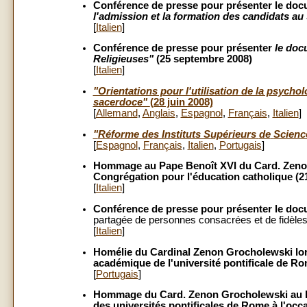
Conférence de presse pour présenter le do
l'admission et la formation des candidats a
[
Italien
]
Conférence de presse pour présenter
le doc
Religieuses
"
(25 septembre 2008)
[
Italien
]
"Orientations pour l'utilisation de la psycho
sacerdoce"
(28 juin 2008)
[
Allemand
,
Anglais
,
Espagnol
,
Français
,
Italien
]
"
Réforme
des Instituts Supérieurs
de
Scienc
[
Espagnol
,
Français
,
Italien
,
Portugais
]
Hommage au Pape Benoît XVI du Card. Zenon 
Congrégation pour l'éducation catholique (21
[
Italien
]
Conférence de presse pour présenter le do
partagée de personnes consacrées et de fidèles
[
Italien
]
Homélie du Cardinal Zenon Grocholewski lors
académique de l'université pontificale de Ro
[
Portugais
]
Hommage du Card. Zenon Grocholewski au Pap
des universités pontificales de Rome à l'occ