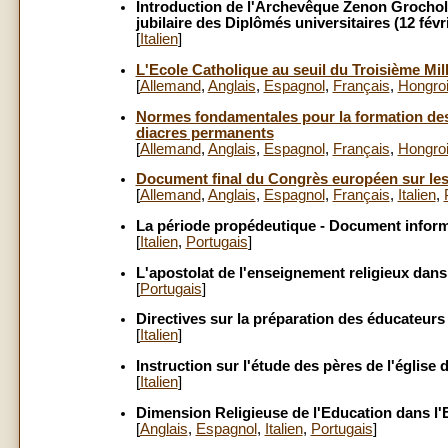
Introduction de l'Archevêque Zenon Grochole
jubilaire des Diplômés universitaires (12 févr
[
Italien
]
L'Ecole Catholique au seuil du Troisième Mil
[
Allemand
,
Anglais
,
Espagnol
,
Français
,
Hongro
Normes fondamentales pour la formation des d
diacres permanents
[
Allemand
,
Anglais
,
Espagnol
,
Français
,
Hongro
Document final du Congrès européen sur les 
[
Allemand
,
Anglais
,
Espagnol
,
Français
,
Italien
,
La période propédeutique - Document informa
[
Italien
,
Portugais
]
L'apostolat de l'enseignement religieux dans
[
Portugais
]
Directives sur la préparation des éducateur
[
Italien
]
Instruction sur l'étude des pères de l'église
[
Italien
]
Dimension Religieuse de l'Education dans l'E
[
Anglais
,
Espagnol
,
Italien
,
Portugais
]