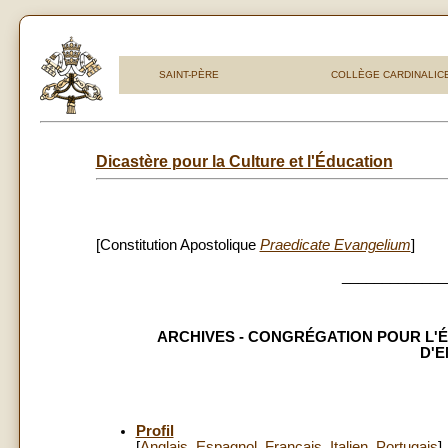
SAINT-PÈRE
COLLÈGE CARDINALIC
Dicastère pour la Culture et l'Éducation
[Constitution Apostolique
Praedicate Evangelium
]
_____________
ARCHIVES - CONGRÉGATION POUR L'É
D'E
Profil
[
Anglais
,
Espagnol
,
Français
,
Italien
,
Portugais
]