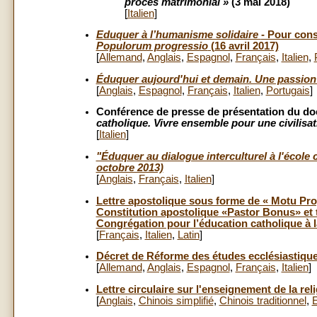
procès matrimonial »
(3 mai 2018)
[
Italien
]
Eduquer à l’humanisme solidaire
- Pour cons
Populorum progressio
(16 avril 2017)
[
Allemand
,
Anglais
,
Espagnol
,
Français
,
Italien
,
Éduquer aujourd'hui et demain. Une passion 
[
Anglais
,
Espagnol
,
Français
,
Italien
,
Portugais
]
Conférence de presse de présentation du 
catholique. Vivre ensemble pour une civilisa
[
Italien
]
"Éduquer au dialogue interculturel à l'école 
octobre 2013)
[
Anglais
,
Français
,
Italien
]
Lettre apostolique sous forme de « Motu Pro
Constitution apostolique «Pastor Bonus» et 
Congrégation pour l’éducation catholique à l
[
Français
,
Italien
,
Latin
]
Décret de Réforme des études ecclésiastiques
[
Allemand
,
Anglais
,
Espagnol
,
Français
,
Italien
]
Lettre circulaire sur l'enseignement de la rel
[
Anglais
,
Chinois simplifié
,
Chinois traditionnel
,