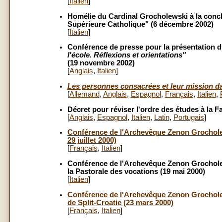
[
Italien
]
Homélie du Cardinal Grocholewski à la concl
Supérieure Catholique" (6 décembre 2002)
[
Italien
]
Conférence de presse pour la présentation
l'école. Réflexions et orientations"
(19 novembre 2002)
[
Anglais
,
Italien
]
Les personnes consacrées et leur mission dan
[
Allemand
,
Anglais
,
Espagnol
,
Français
,
Italien
,
Décret pour réviser l'ordre des études à la 
[
Anglais
,
Espagnol
,
Italien
,
Latin
,
Portugais
]
Conférence de l'Archevêque Zenon Grocholew
29 juillet 2000)
[
Français
,
Italien
]
Conférence de l'Archevêque Zenon Grocholew
la Pastorale des vocations (19 mai 2000)
[
Italien
]
Conférence de l'Archevêque Zenon Grocholew
de Split-Croatie (23 mars 2000)
[
Français
,
Italien
]