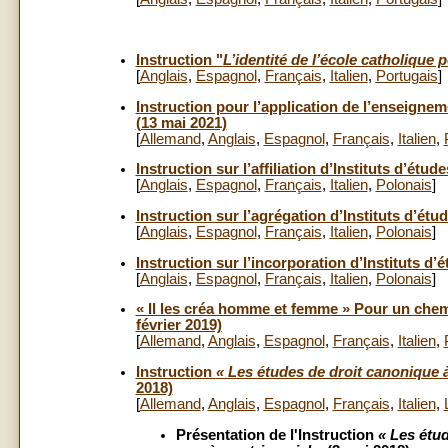
Instruction "
L’identité de l’école catholique
[
Anglais
,
Espagnol
,
Français
,
Italien
,
Portugais
]
Instruction pour l’application de l’enseignem
(13 mai 2021)
[
Allemand
,
Anglais
,
Espagnol
,
Français
,
Italien
,
Instruction sur l’affiliation d’Instituts d’ét
[
Anglais
,
Espagnol
,
Français
,
Italien
,
Polonais
]
Instruction sur l’agrégation d’Instituts d’ét
[
Anglais
,
Espagnol
,
Français
,
Italien
,
Polonais
]
Instruction sur l’incorporation d’Instituts d
[
Anglais
,
Espagnol
,
Français
,
Italien
,
Polonais
]
« Il les créa homme et femme » Pour un chem
février 2019)
[
Allemand
,
Anglais
,
Espagnol
,
Français
,
Italien
,
Instruction
« Les études de droit canonique à
2018)
[
Allemand
,
Anglais
,
Espagnol
,
Français
,
Italien
,
Présentation de l'Instruction
« Les étud