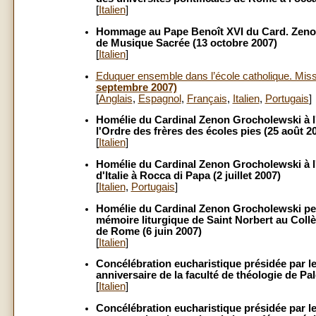
[
Italien
]
Hommage au Pape Benoît XVI du Card. Zenon Gr
de Musique Sacrée (13 octobre 2007)
[
Italien
]
Eduquer ensemble dans l’école catholique. Miss
septembre 2007)
[
Anglais
,
Espagnol
,
Français
,
Italien
,
Portugais
]
Homélie du Cardinal Zenon Grocholewski à l'
l'Ordre des frères des écoles pies (25 août 2
[
Italien
]
Homélie du Cardinal Zenon Grocholewski à l
d'Italie à Rocca di Papa (2 juillet 2007)
[
Italien
,
Portugais
]
Homélie du Cardinal Zenon Grocholewski pend
mémoire liturgique de Saint Norbert au Coll
de Rome (6 juin 2007)
[
Italien
]
Concélébration eucharistique présidée par l
anniversaire de la faculté de théologie de Pal
[
Italien
]
Concélébration eucharistique présidée par l