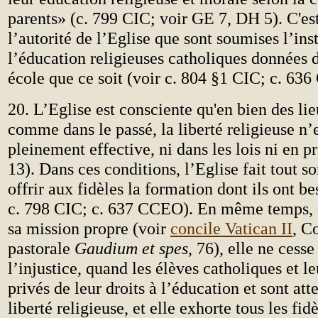
parents» (c. 799 CIC; voir GE 7, DH 5). C'est,
l’autorité de l’Eglise que sont soumises l’ins
l’éducation religieuses catholiques données 
école que ce soit (voir c. 804 §1 CIC; c. 63
20. L’Eglise est consciente qu'en bien des lie
comme dans le passé, la liberté religieuse n’
pleinement effective, ni dans les lois ni en p
13). Dans ces conditions, l’Eglise fait tout s
offrir aux fidèles la formation dont ils ont b
c. 798 CIC; c. 637 CCEO). En même temps, d
sa mission propre (voir
concile Vatican II
, C
pastorale
Gaudium et spes
, 76), elle ne cess
l’injustice, quand les élèves catholiques et le
privés de leur droits à l’éducation et sont att
liberté religieuse, et elle exhorte tous les fid