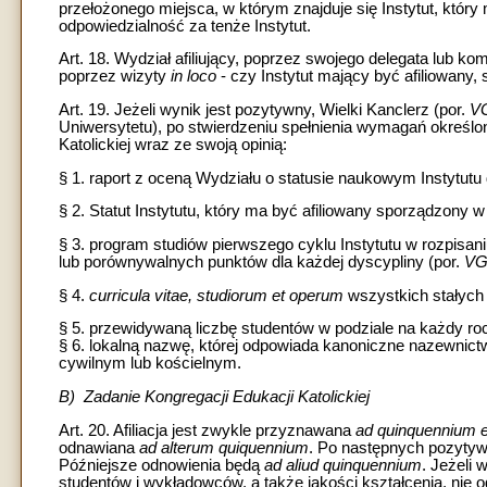
przełożonego miejsca, w którym znajduje się Instytut, któr
odpowiedzialność za tenże Instytut.
Art. 18. Wydział afiliujący, poprzez swojego delegata lub komis
poprzez wizyty
in loco
- czy Instytut mający być afiliowany,
Art. 19. Jeżeli wynik jest pozytywny, Wielki Kanclerz (por.
V
Uniwersytetu), po stwierdzeniu spełnienia wymagań określony
Katolickiej wraz ze swoją opinią:
§ 1. raport z oceną Wydziału o statusie naukowym Instytutu d
§ 2. Statut Instytutu, który ma być afiliowany sporządzony 
§ 3. program studiów pierwszego cyklu Instytutu w rozpisa
lub porównywalnych punktów dla każdej dyscypliny (por.
V
§ 4.
curricula vitae, studiorum et operum
wszystkich stałych 
§ 5. przewidywaną liczbę studentów w podziale na każdy ro
§ 6. lokalną nazwę, której odpowiada kanoniczne nazewnict
cywilnym lub kościelnym.
B) Zadanie Kongregacji Edukacji Katolickiej
Art. 20. Afiliacja jest zwykle przyznawana
ad quinquennium e
odnawiana
ad alterum quiquennium
. Po następnych pozytywn
Późniejsze odnowienia będą
ad aliud quinquennium
. Jeżeli
studentów i wykładowców, a także jakości kształcenia, ni