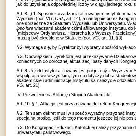
jak do uzyskania odpowiedniej liczby w ciągu jednego roku
Art. 8. § 1. Sposób zarządzania afiliowanym Instytutem na
Wydziału (por.
VG
,
Ord
., art. 14), a następnie przez Kongreg
one sprzeczne ze Statutem Wydziału lub Uniwersytetu. Wład
ipso iure
władzami akademickimi afiliowanego Instytutu, do 
(miejscowy Ordynariusz, Hierarcha lub Wyższy Przełożony), 
muszą być określone w Statucie (por.
VG
, art. 11, §3).
§ 2. Wymaga się, by Dyrektor był wybrany spośród wykład
§ 3. Obowiązkiem Dyrektora jest przekazywanie Dziekanowi
koniecznych do corocznej aktualizacji bazy danych Kongregac
Art. 9. Jeżeli Instytut afiliowany jest połączony z Wyższ
współpraca we wszystkim, tym co dotyczy dobra studentów. 
akademickie i administrację Instytutu są należycie oddziel
VG
, art. 21).
IV. Pozwolenie na Afiliację i Stopień Akademicki
Art. 10. § 1. Afiliacja jest przyznawana dekretem Kongregacji
§ 2. Ten sam dekret musi w sposób wyraźny przyznać Insty
specjalną prośbę, jeśli do tego momentu jeszcze jej nie posi
§ 3. Do Kongregacji Edukacji Katolickiej należy przyznani
uniwersytetu państwowego.