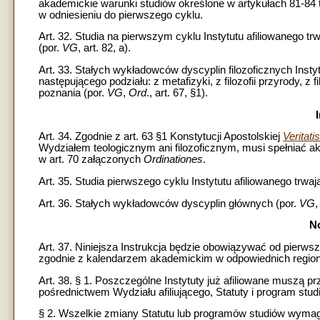
akademickie warunki studiów określone w artykułach 81-84 t
w odniesieniu do pierwszego cyklu.
Art. 32. Studia na pierwszym cyklu Instytutu afiliowanego 
(por.
VG
, art. 82, a).
Art. 33. Stałych wykładowców dyscyplin filozoficznych Instyt
następującego podziału: z metafizyki, z filozofii przyrody, z filoz
poznania (por.
VG
,
Ord
., art. 67, §1).
Art. 34. Zgodnie z art. 63 §1 Konstytucji Apostolskiej
Veritat
Wydziałem teologicznym ani filozoficznym, musi spełniać ak
w art. 70 załączonych
Ordinationes
.
Art. 35. Studia pierwszego cyklu Instytutu afiliowanego trw
Art. 36. Stałych wykładowców dyscyplin głównych (por.
VG
N
Art. 37. Niniejsza Instrukcja będzie obowiązywać od pierw
zgodnie z kalendarzem akademickim w odpowiednich regio
Art. 38. § 1. Poszczególne Instytuty już afiliowane muszą pr
pośrednictwem Wydziału afiliującego, Statuty i program studi
§ 2. Wszelkie zmiany Statutu lub programów studiów wymagaj