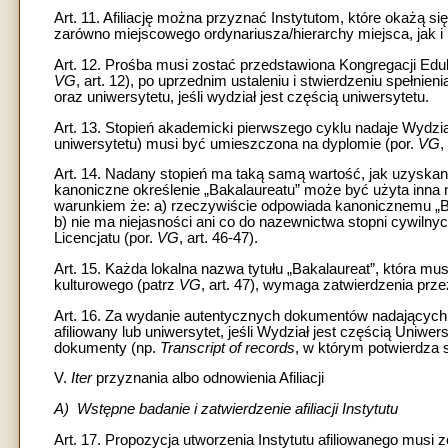
Art. 11. Afiliację można przyznać Instytutom, które okażą s
zarówno miejscowego ordynariusza/hierarchy miejsca, jak i 
Art. 12. Prośba musi zostać przedstawiona Kongregacji Eduka
VG
, art. 12), po uprzednim ustaleniu i stwierdzeniu spełn
oraz uniwersytetu, jeśli wydział jest częścią uniwersytetu.
Art. 13. Stopień akademicki pierwszego cyklu nadaje Wydział 
uniwersytetu) musi być umieszczona na dyplomie (por.
VG
,
Art. 14. Nadany stopień ma taką samą wartość, jak uzyskan
kanoniczne określenie „Bakalaureatu” może być użyta inn
warunkiem że: a) rzeczywiście odpowiada kanonicznemu „B
b) nie ma niejasności ani co do nazewnictwa stopni cywilnyc
Licencjatu (por.
VG
, art. 46-47).
Art. 15. Każda lokalna nazwa tytułu „Bakalaureat”, która m
kulturowego (patrz
VG
, art. 47), wymaga zatwierdzenia prze
Art. 16. Za wydanie autentycznych dokumentów nadających 
afiliowany lub uniwersytet, jeśli Wydział jest częścią Uniwer
dokumenty (np.
Transcript of records
, w którym potwierdza
V.
Iter
przyznania albo odnowienia Afiliacji
A) Wstępne badanie i zatwierdzenie afiliacji Instytutu
Art. 17. Propozycja utworzenia Instytutu afiliowanego musi