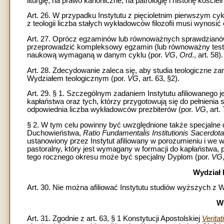
liturgię, na prawo kanoniczne, na patrologię i historię kościel
Art. 26. W przypadku Instytutu z pięcioletnim pierwszym c
z teologii liczba stałych wykładowców filozofii musi wynosić
Art. 27. Oprócz egzaminów lub równoważnych sprawdzianów
przeprowadzić kompleksowy egzamin (lub równoważny test),
naukową wymaganą w danym cyklu (por.
VG
,
Ord
., art. 58).
Art. 28. Zdecydowanie zaleca się, aby studia teologiczne zar
Wydziałem teologicznym (por.
VG
, art. 63, §2).
Art. 29. § 1. Szczególnym zadaniem Instytutu afiliowanego j
kapłaństwa oraz tych, którzy przygotowują się do pełnienia 
odpowiednia liczba wykładowców prezbiterów (por.
VG
, art.
§ 2. W tym celu powinny być uwzględnione także specjalne 
Duchowieństwa,
Ratio Fundamentalis Institutionis Sacerdota
ustanowiony przez Instytut afiliowany w porozumieniu i we
pastoralny, który jest wymagany w formacji do kapłaństwa, 
tego rocznego okresu może być specjalny Dyplom (por.
VG
Wydział
Art. 30. Nie można afiliować Instytutu studiów wyższych 
Wy
Art. 31. Zgodnie z art. 63, § 1 Konstytucji Apostolskiej
Verita