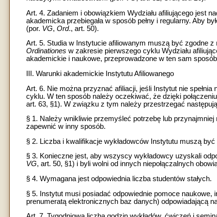
Art. 4. Zadaniem i obowiązkiem Wydziału afiliującego jest n
akademicka przebiegała w sposób pełny i regularny. Aby było
(por.
VG
,
Ord
., art. 50).
Art. 5. Studia w Instytucie afiliowanym muszą być zgodne z
Ordinationes
w zakresie pierwszego cyklu Wydziału afiliując
akademickie i naukowe, przeprowadzone w ten sam sposób ja
III. Warunki akademickie Instytutu Afiliowanego
Art. 6. Nie można przyznać afiliacji, jeśli Instytut nie sp
cyklu. W ten sposób należy oczekiwać, że ​​dzięki połączeni
art. 63, §1). W związku z tym należy przestrzegać następu
§ 1. Należy wnikliwie przemyśleć potrzebę lub przynajmniej 
zapewnić w inny sposób.
§ 2. Liczba i kwalifikacje wykładowców Instytutu muszą być
§ 3. Konieczne jest, aby wszyscy wykładowcy uzyskali odpo
VG
, art. 50, §1) i byli wolni od innych niepołączalnych obow
§ 4. Wymagana jest odpowiednia liczba studentów stałych.
§ 5. Instytut musi posiadać odpowiednie pomoce naukowe, in
prenumeratą elektronicznych baz danych) odpowiadającą na
Art. 7. Tygodniowa liczba godzin wykładów, ćwiczeń i semin