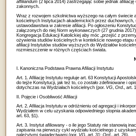
affiliandum
(2 lipca 2014) zastrzegając sobie jednak afiliację
zakonnych.
Wraz z rozwojem szkolnictwa wyższego na całym świecie a
kościelnych Instytucjach akademickich przez duchownych, ś
ustawodawstwa w zakresie afiliacji. Po ogłoszeniu Konstytuc
załączonych do niej
Norm wykonawczych
(27 grudnia 2017)
Kongregacja Edukacji Katolickiej aby móc „przejść z przem
ożywienia studiów kościelnych w kontekście nowego etapu mi
afiliacji Instytutów studiów wyższych do Wydziałów kościeln
rozmieszczenie w różnych częściach świata.
I. Kanoniczna Podstawa Prawna Afiliacji Instytutu
Art. 1. Afiliację Instytutu reguluje art. 63 Konstytucji Apostols
do tejże Konstytucji, jak też to, co zostało zdefiniowane i o
dotychczas na Wydziałach kościelnych (por.
VG
,
Ord
., art. 
II. Pojęcie i Osobliwość Afiliacji
Art. 2. Afiliacja Instytutu w odróżnieniu od agregacji i inkorpor
Wydziałem w celu uzyskania odpowiedniego stopnia akademic
art. 63, §1).
Art. 3. Instytut afiliowany - o ile jego Statuty nie stanowią i
zapisania na pierwszy cykl wydziału kościelnego z uzyska
należytymi świadectwami (por.
VG
, art. 31;
Ord
., art. 26).