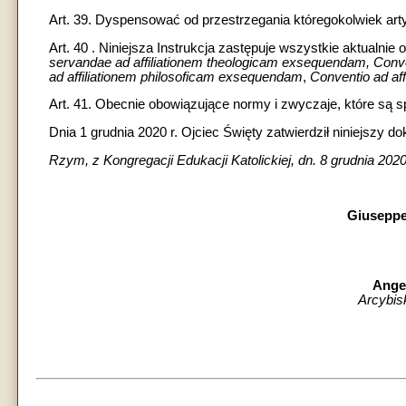
Art. 39. Dyspensować od przestrzegania któregokolwiek artyku
Art. 40 . Niniejsza Instrukcja zastępuje wszystkie aktualni
servandae ad affiliationem theologicam exsequendam, Conve
ad affiliationem philosoficam exsequendam
,
Conventio ad af
Art. 41. Obecnie obowiązujące normy i zwyczaje, które są sp
Dnia 1 grudnia 2020 r. Ojciec Święty zatwierdził niniejszy do
Rzym, z Kongregacji Edukacji Katolickiej, dn. 8 grudnia 20
Giusepp
Ange
Arcybisk