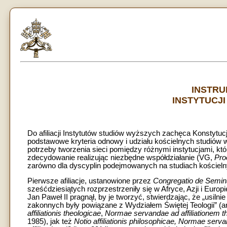
INSTRU
INSTYTUCJ
Do afiliacji Instytutów studiów wyższych zachęca Konstytu
podstawowe kryteria odnowy i udziału kościelnych studiów w 
potrzeby tworzenia sieci pomiędzy różnymi instytucjami, któr
zdecydowanie realizując niezbędne współdziałanie (VG,
Pro
zarówno dla dyscyplin podejmowanych na studiach kościelnyc
Pierwsze afiliacje, ustanowione przez
Congregatio de Seminar
sześćdziesiątych rozprzestrzeniły się w Afryce, Azji i Europ
Jan Paweł II pragnął, by je tworzyć, stwierdzając, że „usilnie
zakonnych były powiązane z Wydziałem Świętej Teologii” (ar
affiliationis theologicae
,
Normae servandae ad affiliationem
1985), jak też
Notio affiliationis philosophicae, Normae se