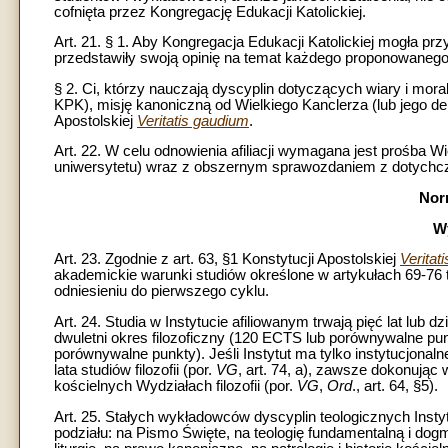
cofnięta przez Kongregację Edukacji Katolickiej.
Art. 21. § 1. Aby Kongregacja Edukacji Katolickiej mogła prz
przedstawiły swoją opinię na temat każdego proponowaneg
§ 2. Ci, którzy nauczają dyscyplin dotyczących wiary i moral
KPK), misję kanoniczną od Wielkiego Kanclerza (lub jego de
Apostolskiej
Veritatis gaudium
.
Art. 22. W celu odnowienia afiliacji wymagana jest prośba W
uniwersytetu) wraz z obszernym sprawozdaniem z dotychcza
Nor
Wy
Art. 23. Zgodnie z art. 63, §1 Konstytucji Apostolskiej
Veritat
akademickie warunki studiów określone w artykułach 69-76 
odniesieniu do pierwszego cyklu.
Art. 24. Studia w Instytucie afiliowanym trwają pięć lat lu
dwuletni okres filozoficzny (120 ECTS lub porównywalne punk
porównywalne punkty). Jeśli Instytut ma tylko instytucjonaln
lata studiów filozofii (por.
VG
, art. 74, a), zawsze dokonując
kościelnych Wydziałach filozofii (por.
VG
,
Ord
., art. 64, §5).
Art. 25. Stałych wykładowców dyscyplin teologicznych Inst
podziału: na Pismo Święte, na teologię fundamentalną i do