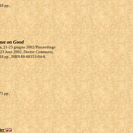
18 pp.,
ogue on Good
aria, 21-23 giugno 2002/Proceedings
1-23 June 2002,
Doctor Communis
,
 218 pp., ISBN 88-88353-04-6.
75 pp.,
ter