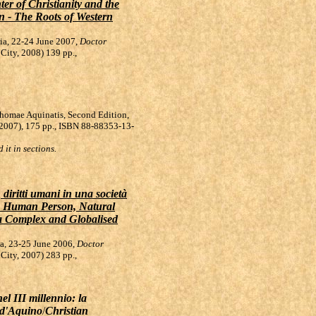
er of Christianity and the
 - The Roots of Western
ria, 22-24 June 2007,
Doctor
n City, 2008) 139 pp.,
Thomae Aquinatis, Second Edition,
 2007), 175 pp., ISBN 88-88353-13-
 it in sections.
 diritti umani in una società
e Human Person, Natural
a Complex and Globalised
ria, 23-25 June 2006,
Doctor
n City, 2007) 283 pp.,
l III millennio: la
 d'Aquino
/
Christian