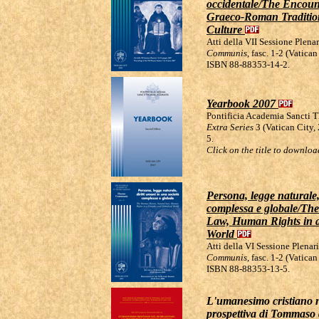
occidentale/The Encount
Graeco-Roman Tradition
Culture
Atti della VII Sessione Plena
Communis
, fasc. 1-2 (Vatica
ISBN 88-88353-14-2.
Yearbook 2007
Pontificia Academia Sancti 
Extra Series
3 (Vatican City,
5.
Click on the title to download
Persona, legge naturale,
complessa e globale/Th
Law, Human Rights in 
World
Atti della VI Sessione Plena
Communis
, fasc. 1-2 (Vatica
ISBN 88-88353-13-5.
L'umanesimo cristiano ne
prospettiva di Tommaso