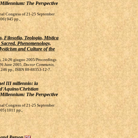
Millennium: The Perspective
onal Congress of 21-25 September
006) 945 pp.,
 Filosofia, Teologia, Mistica
e Sacred. Phenomenology,
ysticism and Culture of the
ia, 24-26 giugno 2005/Proceedings
-26 June 2005,
Doctor Communis
,
6) 246 pp., ISBN 88-88353-12-7.
l III millennio: la
 d'Aquino
/
Christian
Millennium: The Perspective
onal Congress of 21-25 September
005) 1011 pp.,
g and Person