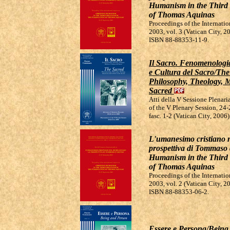
Humanism in the Third 
of Thomas Aquinas
Proceedings of the Internati
2003, vol. 3 (Vatican City, 2
ISBN 88-88353-11-9.
Il Sacro. Fenomenologia,
e Cultura del Sacro/Th
Philosophy, Theology, M
Sacred
Atti della V Sessione Plenar
of the V Plenary Session, 24
fasc. 1-2 (Vatican City, 200
L'umanesimo cristiano ne
prospettiva di Tommaso
Humanism in the Third 
of Thomas Aquinas
Proceedings of the Internati
2003, vol. 2 (Vatican City, 2
ISBN 88-88353-06-2.
Essere e Persona/Bein