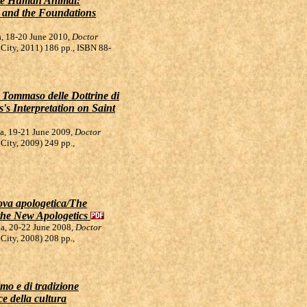
/The Human Animal:
, and the Foundations
ia, 18-20 June 2010,
Doctor
n City, 2011) 186 pp., ISBN 88-
n Tommaso delle Dottrine di
s Interpretation on Saint
ria, 19-21 June 2009,
Doctor
n City, 2009) 249 pp.,
ova apologetica/The
he New Apologetics
ria, 20-22 June 2008,
Doctor
n City, 2008) 208 pp.,
imo e di tradizione
e della cultura