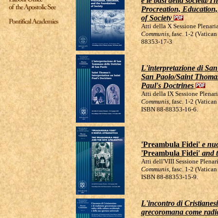
e le basi della società
Procreation, Education
of Society
Atti della X Sessione Plenar
Communis
, fasc. 1-2 (Vatica
88353-17-3
L'interpretazione di Sa
San Paolo/Saint Thomas'
Paul's Doctrines
Atti della IX Sessione Plena
Communis
, fasc. 1-2 (Vatica
ISBN 88-88353-16-6.
'
Preambula Fidei'
e nu
'Preambula Fidei'
and t
Atti dell'VIII Sessione Plena
Communis
, fasc. 1-2 (Vatica
ISBN 88-88353-15-9.
L'incontro di Cristianes
grecoromana come radic