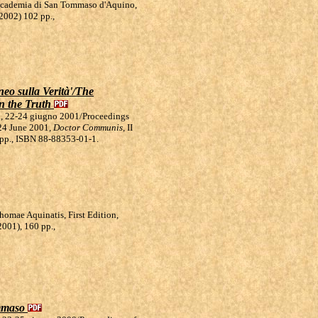
Accademia di San Tommaso d'Aquino,
 2002) 102 pp.,
neo sulla Verità'/The
n the Truth
ria, 22-24 giugno 2001/Proceedings
-24 June 2001,
Doctor Communis
, II
7 pp., ISBN 88-88353-01-1.
homae Aquinatis, First Edition,
2001), 160 pp.,
ommaso