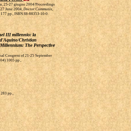
ria, 25-27 giugno 2004/Proceedings
5-27 June 2004,
Doctor Communis
,
4) 177 pp., ISBN 88-88353-10-0.
l III millennio: la
 d'Aquino
/
Christian
Millennium: The Perspective
onal Congress of 21-25 September
004) 1005 pp.,
 283 pp.,