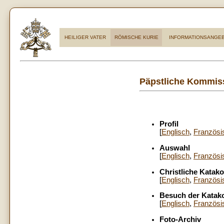
HEILIGER VATER
RÖMISCHE KURIE
INFORMATIONSANGE
Päpstliche Kommissi
Profil
[
Englisch
,
Französi
Auswahl
[
Englisch
,
Französi
Christliche Kata
[
Englisch
,
Französi
Besuch der Kata
[
Englisch
,
Französi
Foto-Archiv