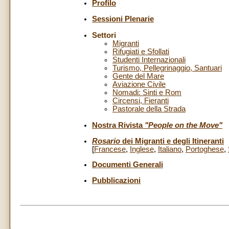
Profilo
Sessioni Plenarie
Settori
Migranti
Rifugiati e Sfollati
Studenti Internazionali
Turismo, Pellegrinaggio, Santuari
Gente del Mare
Aviazione Civile
Nomadi: Sinti e Rom
Circensi, Fieranti
Pastorale della Strada
Nostra Rivista
"People on the Move"
Rosario
dei Migranti e degli Itineranti
[
Francese
,
Inglese
,
Italiano
,
Portoghese
,
Documenti Generali
Pubblicazioni