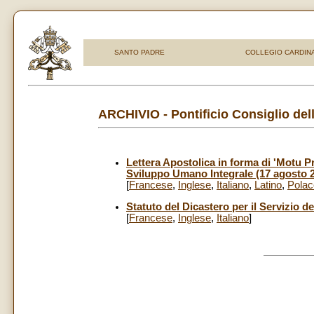
SANTO PADRE
COLLEGIO CARDINA
ARCHIVIO - Pontificio Consiglio della
Lettera Apostolica in forma di 'Motu Pro
Sviluppo Umano Integrale (17 agosto 
[
Francese
,
Inglese
,
Italiano
,
Latino
,
Polac
Statuto del Dicastero per il Servizio 
[
Francese
,
Inglese
,
Italiano
]