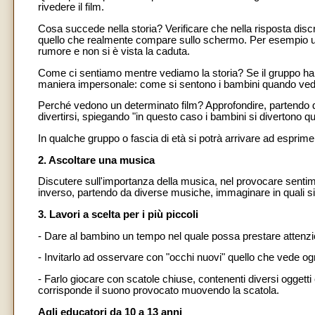
rivedere il film.
Cosa succede nella storia? Verificare che nella risposta discr
quello che realmente compare sullo schermo. Per esempio un 
rumore e non si è vista la caduta.
Come ci sentiamo mentre vediamo la storia? Se il gruppo ha d
maniera impersonale: come si sentono i bambini quando v
Perché vedono un determinato film? Approfondire, partendo da
divertirsi, spiegando "in questo caso i bambini si divertono q
In qualche gruppo o fascia di età si potrà arrivare ad esprimer
2. Ascoltare una musica
Discutere sull'importanza della musica, nel provocare sentim
inverso, partendo da diverse musiche, immaginare in quali si
3. Lavori a scelta per i più piccoli
- Dare al bambino un tempo nel quale possa prestare attenzion
- Invitarlo ad osservare con "occhi nuovi" quello che vede og
- Farlo giocare con scatole chiuse, contenenti diversi oggetti e
corrisponde il suono provocato muovendo la scatola.
Agli educatori da 10 a 13 anni