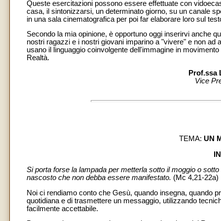
Queste esercitazioni possono essere effettuate con vidoecas
casa, il sintonizzarsi, un determinato giorno, su un canale s
in una sala cinematografica per poi far elaborare loro sul tes
Secondo la mia opinione, è opportuno oggi inserirvi anche quel
nostri ragazzi e i nostri giovani imparino a "vivere" e non 
usano il linguaggio coinvolgente dell'immagine in movimento e 
Realtà.
Prof.ssa 
Vice Pr
TEMA:
UN 
I
Si porta forse la lampada per metterla sotto il moggio o sotto i
nascosto che non debba essere manifestato.
(Mc 4,21-22a)
Noi ci rendiamo conto che Gesù, quando insegna, quando proc
quotidiana e di trasmettere un messaggio, utilizzando tecnich
facilmente accettabile.