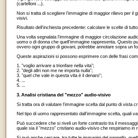
(cartelloni ...).
Non si tratta di scegliere l'immagine di maggior rilievo per 
visivi.
Risultato dell'inchiesta precedente: calcolare le scelte di tutt
Una volta segnalata l'immagine di maggior circolazione audio-vi
uomo o di donna che quell'immagine rappresenta. Questo punt
ovvero ogni gruppo di giovani, potrebbe annotare sopra un fog
Queste aspirazioni si possono esprimere con delle frasi com
1. "voglio arrivare a trionfare nella vita";
2. "degli altri non me ne importa nulla";
3. "quel che vale in questa vita è il denaro";
4. ...
5. ...
3. Analisi cristiana del "mezzo" audio-visivo
Si tratta ora di valutare l'immagine scelta dal punto di vista cr
Nel tipo di uomo rappresentato dall'immagine scelta, quali val
Può succedere che si riveli un forte contrasto tra il messagg
quale sia il "mezzo" cristiano audio-visivo che respiriamo in r
Si può anche cercare, tra tutte le immagini del pannello, quella