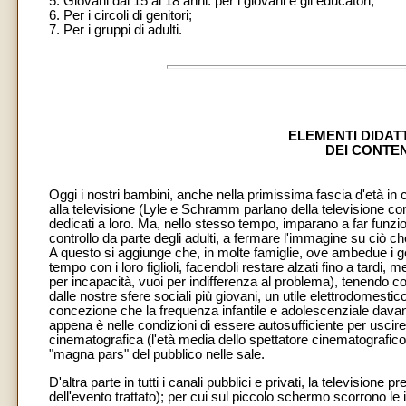
5. Giovani dai 15 ai 18 anni: per i giovani e gli educatori;
6. Per i circoli di genitori;
7. Per i gruppi di adulti.
ELEMENTI DIDATT
DEI CONTE
Oggi i nostri bambini, anche nella primissima fascia d'età in
alla televisione (Lyle e Schramm parlano della televisione com
dedicati a loro. Ma, nello stesso tempo, imparano a far funz
controllo da parte degli adulti, a fermare l'immagine su ciò ch
A questo si aggiunge che, in molte famiglie, ove ambedue i gen
tempo con i loro figlioli, facendoli restare alzati fino a tard
per incapacità, vuoi per indifferenza al problema), tenendo c
dalle nostre sfere sociali più giovani, un utile elettrodomest
concezione che la frequenza infantile e adolescenziale davant
appena è nelle condizioni di essere autosufficiente per uscire
cinematografica (l'età media dello spettatore cinematografico ne
"magna pars" del pubblico nelle sale.
D'altra parte in tutti i canali pubblici e privati, la televisione 
dell'evento trattato); per cui sul piccolo schermo scorrono le i