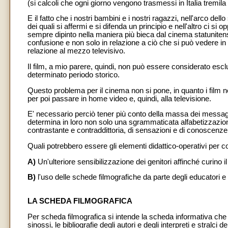
(si calcoli che ogni giorno vengono trasmessi in Italia tremila f
E il fatto che i nostri bambini e i nostri ragazzi, nell'arco d
dei quali si affermi e si difenda un principio e nell'altro ci s
sempre dipinto nella maniera più bieca dal cinema statunitense 
confusione e non solo in relazione a ciò che si può vedere 
relazione al mezzo televisivo.
Il film, a mio parere, quindi, non può essere considerato esc
determinato periodo storico.
Questo problema per il cinema non si pone, in quanto i film n
per poi passare in home video e, quindi, alla televisione.
E' necessario perciò tener più conto della massa dei messagg
determina in loro non solo una sgrammaticata alfabetizzazion
contrastante e contraddittoria, di sensazioni e di conoscenze
Quali potrebbero essere gli elementi didattico-operativi per c
A)
Un'ulteriore sensibilizzazione dei genitori affinché curino il 
B)
l'uso delle schede filmografiche da parte degli educatori e 
LA SCHEDA FILMOGRAFICA
Per scheda filmografica si intende la scheda informativa che con
sinossi, le bibliografie degli autori e degli interpreti e stralc