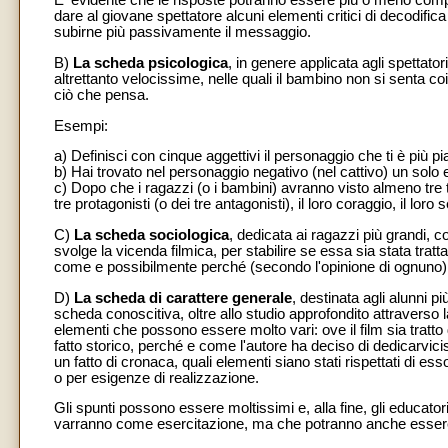
E' evidente che le risposte potranno essere più o meno com
dare al giovane spettatore alcuni elementi critici di decodifica
subirne più passivamente il messaggio.
B)
La scheda psicologica
, in genere applicata agli spettat
altrettanto velocissime, nelle quali il bambino non si senta 
ciò che pensa.
Esempi:
a) Definisci con cinque aggettivi il personaggio che ti è più pi
b) Hai trovato nel personaggio negativo (nel cattivo) un solo
c) Dopo che i ragazzi (o i bambini) avranno visto almeno tre te
tre protagonisti (o dei tre antagonisti), il loro coraggio, il loro s
C)
La scheda sociologica
, dedicata ai ragazzi più grandi, c
svolge la vicenda filmica, per stabilire se essa sia stata tratt
come e possibilmente perché (secondo l'opinione di ognuno) s
D)
La scheda di carattere generale
, destinata agli alunni pi
scheda conoscitiva, oltre allo studio approfondito attraverso la
elementi che possono essere molto vari: ove il film sia tratto d
fatto storico, perché e come l'autore ha deciso di dedicarvicis
un fatto di cronaca, quali elementi siano stati rispettati di e
o per esigenze di realizzazione.
Gli spunti possono essere moltissimi e, alla fine, gli educatori
varranno come esercitazione, ma che potranno anche essere e