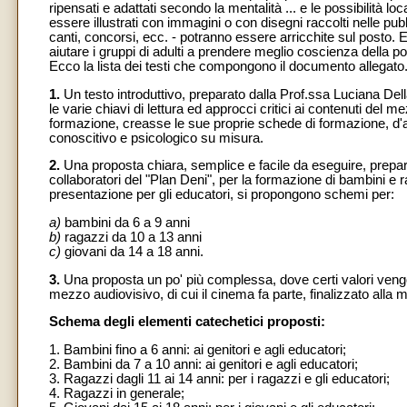
ripensati e adattati secondo la mentalità ... e le possibilità l
essere illustrati con immagini o con disegni raccolti nelle pubb
canti, concorsi, ecc. - potranno essere arricchite sul posto.
aiutare i gruppi di adulti a prendere meglio coscienza della por
Ecco la lista dei testi che compongono il documento allegato
1.
Un testo introduttivo, preparato dalla Prof.ssa Luciana Del
le varie chiavi di lettura ed approcci critici ai contenuti del
formazione, creasse le sue proprie schede di formazione, d'ac
conoscitivo e psicologico su misura.
2.
Una proposta chiara, semplice e facile da eseguire, prepara
collaboratori del "Plan Deni", per la formazione di bambini e
presentazione per gli educatori, si propongono schemi per:
a)
bambini da 6 a 9 anni
b)
ragazzi da 10 a 13 anni
c)
giovani da 14 a 18 anni.
3.
Una proposta un po' più complessa, dove certi valori veng
mezzo audiovisivo, di cui il cinema fa parte, finalizzato alla 
Schema degli elementi catechetici proposti:
1. Bambini fino a 6 anni: ai genitori e agli educatori;
2. Bambini da 7 a 10 anni: ai genitori e agli educatori;
3. Ragazzi dagli 11 ai 14 anni: per i ragazzi e gli educatori;
4. Ragazzi in generale;