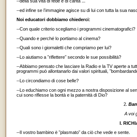
--della sua vita di fede e di carità ...
--ed infine se l'immagine agisce su di lui con tutta la sua na
Noi educatori dobbiamo chiederci:
--Con quale criterio scegliamo i programmi cinematografici?
--Quando e perché lo portiamo al cinema?
--Quali sono i giornaletti che compriamo per lui?
--Lo aiutiamo a "riflettere" secondo le sue possibilità?
--Abbiamo pensato che lasciare la Radio e la TV aperte a tutt
programmi può allontanarlo dai valori spirituali, "bombardand
--Lo circondiamo di cose belle?
--Lo educhiamo con ogni mezzo a nostra disposizione al senso de
cui sono riflesse la bontà e la paternità di Dio?
2.
Bam
A voi 
I. RIC
--Il vostro bambino è "plasmato" da ciò che vede e sente.