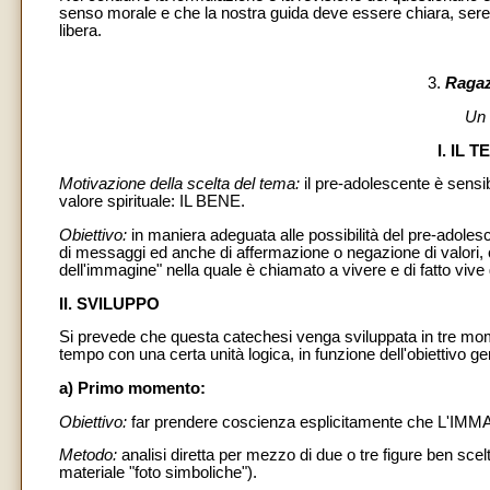
senso morale e che la nostra guida deve essere chiara, serena,
libera.
3.
Ragazz
Un 
I. IL
Motivazione della scelta del tema:
il pre-adolescente è sensib
valore spirituale: IL BENE.
Obiettivo:
in maniera adeguata alle possibilità del pre-adole
di messaggi ed anche di affermazione o negazione di valori, cer
dell'immagine" nella quale è chiamato a vivere e di fatto vive 
II. SVILUPPO
Si prevede che questa catechesi venga sviluppata in tre mom
tempo con una certa unità logica, in funzione dell'obiettivo ge
a) Primo momento:
Obiettivo:
far prendere coscienza esplicitamente che L'IM
Metodo:
analisi diretta per mezzo di due o tre figure ben scel
materiale "foto simboliche").