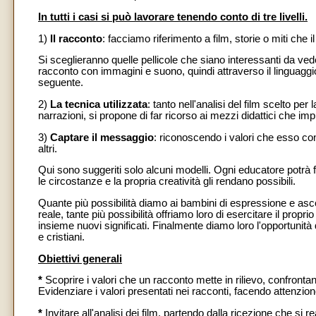
In tutti i casi si può lavorare tenendo conto di tre livelli.
1)
Il racconto
: facciamo riferimento a film, storie o miti che 
Si sceglieranno quelle pellicole che siano interessanti da vede
racconto con immagini e suono, quindi attraverso il linguaggi
seguente.
2)
La tecnica utilizzata
: tanto nell'analisi del film scelto pe
narrazioni, si propone di far ricorso ai mezzi didattici che i
3)
Captare il messaggio
: riconoscendo i valori che esso co
altri.
Qui sono suggeriti solo alcuni modelli. Ogni educatore potrà 
le circostanze e la propria creatività gli rendano possibili.
Quante più possibilità diamo ai bambini di espressione e ascol
reale, tante più possibilità offriamo loro di esercitare il propr
insieme nuovi significati. Finalmente diamo loro l'opportunità
e cristiani.
Obiettivi generali
*
Scoprire i valori che un racconto mette in rilievo, confrontan
Evidenziare i valori presentati nei racconti, facendo attenzion
*
Invitare all'analisi dei film, partendo dalla ricezione che si r