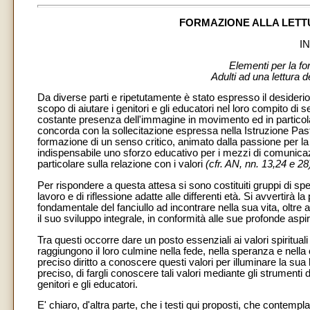
FORMAZIONE ALLA LETT
I
Elementi per la fo
Adulti ad una lettura 
Da diverse parti e ripetutamente è stato espresso il desiderio d
scopo di aiutare i genitori e gli educatori nel loro compito di sen
costante presenza dell'immagine in movimento ed in particol
concorda con la sollecitazione espressa nella Istruzione Pas
formazione di un senso critico, animato dalla passione per la 
indispensabile uno sforzo educativo per i mezzi di comunicaz
particolare sulla relazione con i valori
(cfr. AN, nn. 13,24 e 28
Per rispondere a questa attesa si sono costituiti gruppi di spe
lavoro e di riflessione adatte alle differenti età. Si avvertirà
fondamentale del fanciullo ad incontrare nella sua vita, oltre a
il suo sviluppo integrale, in conformità alle sue profonde aspir
Tra questi occorre dare un posto essenziali ai valori spirituali
raggiungono il loro culmine nella fede, nella speranza e nella 
preciso diritto a conoscere questi valori per illuminare la sua
preciso, di fargli conoscere tali valori mediante gli strumenti
genitori e gli educatori.
E' chiaro, d'altra parte, che i testi qui proposti, che contemp