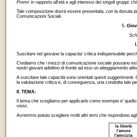
Premi
: in rapporto all'età e agli interessi dei singoli gruppi: ch
Tale composizione dovrà essere presentata, con la dovuta pubb
Comunicazioni Sociali.
5.
Giova
Sch
Suscitare nel giovane la capacita' critica indispensabile perc
Crediamo che i mezzi di comunicazione sociale possano esser
nostri giovani adottino di fronte ad essi un atteggiamento atti
A suscitare tale capacità sono orientati questi suggerimenti.
la valutazione critica e, di conseguenza, una condotta tale per 
II. TEMA:
Il tema che scegliamo per applicarlo come esempio e' quello 
visivi.
Avremmo potuto scegliere molti altri temi che rispondono agli i
la libertà
l'amore
l'amicizia