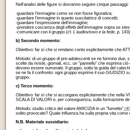
Nell'analisi delle figure si dovranno seguire cinque passaggi:
-guardare l'immagine come se non fosse figurativa;
-guardare l'immagine in quanto suscitatrice di concetti;
-guardare l'espressione dell'immagine;
-prendere coscienza degli effetti dell'immagine sopra se stes
-comunicare con il gruppo (cf.
L'audiovisivo e la fede
, p. 143)
b) Secondo momento:
Obiettivo:
far sì che si rendano conto esplicitamente
Metodo:
di un gruppo di pre-adolescenti se ne formino due, 
scelte da riviste, giornali, ecc. un "pannello" che esprima ci
devono essere numerate. Il gruppo, sotto la guida del catechis
se ne fa il confronto: ogni gruppo esprime il suo GIUDIZIO sul 
gruppo.
c) Terzo momento:
Obiettivo:
far sì che si accorgano esplicitamente che nell
SCALA DI VALORI e, per conseguenza, sulla formazione della
Metodo:
studio critico del valore AMICIZIA in un "fumetto"
(4)
solito provocate? Quale influenza ha sulla propria vita come 
N.B. Materiale sussidiario: