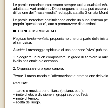
Le parole incrociate interessano sempre tutti, a qualsiasi et
adattata ai vari ambienti. Di conseguenza, essa può essere ela
diffusione dei "mass-media", ed applicata alla Giornata Mond
Le parole incrociate costituiscono anche un buon sistema per
proprio "questionario", atto a promuovere discussioni.
III. CONCORSI MUSICALI
Ragione fondamentale
: proponiamo che una parte delle inizi
alla musica.
Attività:
il messaggio spirituale di una canzone "viva" può tocca
1. Scegliere un buon compositore, in grado di scrivere la mus
livello nazionale o diocesano.
2. Organizzare una gara canora.
Tema:
"I mass-media e l'affermazione e promozione dei valori
Requisiti:
--parole e musica per chitarra (o piano, ecc.);
--limite di età, o divisione in gruppi secondo l'età;
--limite di tempo;
--scelta del luogo.