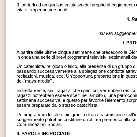
3. portarli ad un giudizio valutativo del proprio atteggiamento d
vita e l'impegno personale.
4.
Rag
su vari suggerimen
I. PR
A partire dalle ultime cinque settimane che precedono la Gi
in onda una serie di brevi programmi televisivi settimanali de
Un catechista, religioso o laico, alla presenza di un gruppo di
passando successivamente alla spiegazione condotta attraver
recitazioni, musica, ecc. Un'opportuna preparazione in questo 
dei "mass-media" .
Indirettamente, sia i ragazzi che i genitori, verrebbero resi con
ragazzi potrebbero essere scelti nell'ambito di una parrocchia 
settimana successiva, e questo per favorire l'elemento sorpr
essere preparato dallo stesso catechista.
Un programma locale è più gradito di una trasmissione sull'in
suggerimento potrebbe costituire un'ottima premessa alla sen
Comunicazioni Sociali.
II. PAROLE INCROCIATE