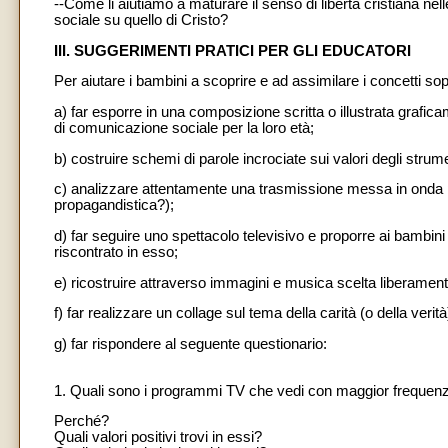
--Come li aiutiamo a maturare il senso di libertà cristiana nel
sociale su quello di Cristo?
III. SUGGERIMENTI PRATICI PER GLI EDUCATORI
Per aiutare i bambini a scoprire e ad assimilare i concetti sop
a) far esporre in una composizione scritta o illustrata graficam
di comunicazione sociale per la loro età;
b) costruire schemi di parole incrociate sui valori degli stru
c) analizzare attentamente una trasmissione messa in onda pe
propagandistica?);
d) far seguire uno spettacolo televisivo e proporre ai bambini 
riscontrato in esso;
e) ricostruire attraverso immagini e musica scelta liberamen
f) far realizzare un collage sul tema della carità (o della verità
g) far rispondere al seguente questionario:
1. Quali sono i programmi TV che vedi con maggior frequen
Perché?
Quali valori positivi trovi in essi?