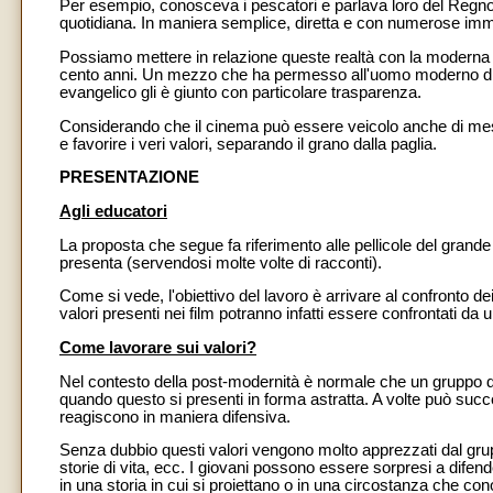
Per esempio, conosceva i pescatori e parlava loro del Regno d
quotidiana. In maniera semplice, diretta e con numerose immag
Possiamo mettere in relazione queste realtà con la moderna
cento anni. Un mezzo che ha permesso all'uomo moderno di av
evangelico gli è giunto con particolare trasparenza.
Considerando che il cinema può essere veicolo anche di mes
e favorire i veri valori, separando il grano dalla paglia.
PRESENTAZIONE
Agli educatori
La proposta che segue fa riferimento alle pellicole del grande 
presenta (servendosi molte volte di racconti).
Come si vede, l'obiettivo del lavoro è arrivare al confronto d
valori presenti nei film potranno infatti essere confrontati da un
Come lavorare sui valori?
Nel contesto della post-modernità è normale che un gruppo di
quando questo si presenti in forma astratta. A volte può succe
reagiscono in maniera difensiva.
Senza dubbio questi valori vengono molto apprezzati dal grupp
storie di vita, ecc. I giovani possono essere sorpresi a dif
in una storia in cui si proiettano o in una circostanza che co