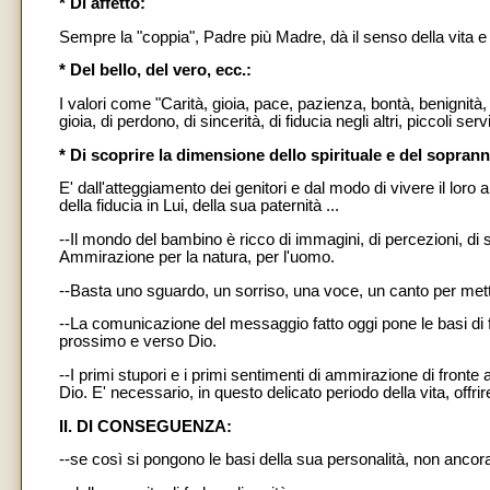
* Di affetto:
Sempre la "coppia", Padre più Madre, dà il senso della vita e
* Del bello, del vero, ecc.:
I valori come "Carità, gioia, pace, pazienza, bontà, benignità
gioia, di perdono, di sincerità, di fiducia negli altri, piccoli ser
* Di scoprire la dimensione dello spirituale e del soprann
E' dall'atteggiamento dei genitori e dal modo di vivere il lor
della fiducia in Lui, della sua paternità ...
--Il mondo del bambino è ricco di immagini, di percezioni, di 
Ammirazione per la natura, per l'uomo.
--Basta uno sguardo, un sorriso, una voce, un canto per met
--La comunicazione del messaggio fatto oggi pone le basi di fut
prossimo e verso Dio.
--I primi stupori e i primi sentimenti di ammirazione di fronte 
Dio. E' necessario, in questo delicato periodo della vita, offri
II. DI CONSEGUENZA:
--se così si pongono le basi della sua personalità, non ancora