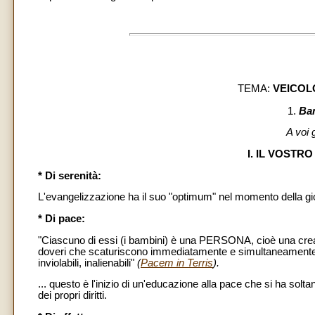
TEMA:
VEICOLO
1.
Bam
A voi 
I. IL VOSTR
* Di serenità:
L'evangelizzazione ha il suo "optimum" nel momento della gi
* Di pace:
"Ciascuno di essi (i bambini) è una PERSONA, cioè una creatura 
doveri che scaturiscono immediatamente e simultaneamente dal
inviolabili, inalienabili"
(
Pacem in Terris
).
... questo è l'inizio di un'educazione alla pace che si ha solt
dei propri diritti.