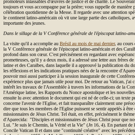
promoteurs inlassables d'œuvres de justice et de charité. Le Souverai
toujours et vous accompagne par la prière; vous rappelle de manière pa
célébration quotidienne de la Messe. Il regarde avec une attention spéc
le continent latino-américain où vit une large partie des catholiques,
importante des jeunes.
Dans le sillage de la V Conférence générale de l'épiscopat latino-am
La visite qu'il a accomplie au
Brésil au mois de mai dernier
, au cours 
la V Conférence générale de l'épiscopat latino-américain et des Caraï
profond dans son cœur. C'est précisément en regardant avec espérance
prometteuses, qu'il y a deux mois, il a adressé une lettre aux frères d
latine et des Caraïbes, dans laquelle il a approuvé la publication du d
les réflexions et les indications pratiques nées de la rencontre d'Aparec
pouvoir moi aussi participer à la session inaugurale de cette Conféren
expérience plus que jamais utile pour moi. De retour au Vatican, j'ai 
intérêt les travaux de l'Assemblée à travers les informations de la Co
l'Amérique latine, les Rapports du Nonce apostolique et les nouvelles
ensuite lu avec attention le document qui est né de celle-ci; un texte
concerne l'avenir de l'Eglise, et fait transparaître clairement une préoc
dire que tous les membres de l'Eglise puissent se sentir appelés à être 
missionnaires de Jésus Christ. Tel était, en effet, précisément le thèm
d'Aparecida: "Disciples et missionnaires de Jésus Christ pour que nos
Lui. "Je suis le Chemin, la Vérité et la Vie" (
Jn
16, 4). En partant de 
Concile Vatican II et dans une "continuité créative" avec les précéd