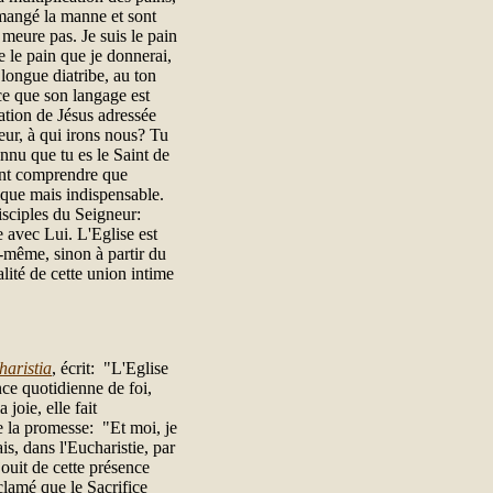
t mangé la manne et sont
 meure pas. Je suis le pain
 le pain que je donnerai,
longue diatribe, au ton
ce que son langage est
cation de Jésus adressée
ur, à qui irons nous? Tu
nnu que tu es le Saint de
font comprendre que
ique mais indispensable.
disciples du Seigneur:
re avec Lui. L'Eglise est
-même, sinon à partir du
alité de cette union intime
haristia
, écrit: "L'Eglise
nce quotidienne de foi,
joie, elle fait
e la promesse: "Et moi, je
s, dans l'Eucharistie, par
jouit de cette présence
oclamé que le Sacrifice