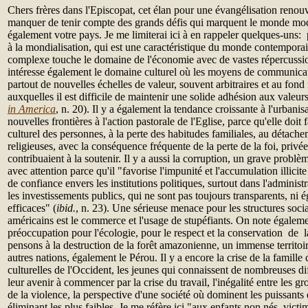
Chers frères dans l'Episcopat, cet élan pour une évangélisation reno
manquer de tenir compte des grands défis qui marquent le monde mode
également votre pays. Je me limiterai ici à en rappeler quelques-uns:
à la mondialisation, qui est une caractéristique du monde contempo
complexe touche le domaine de l'économie avec de vastes répercussio
intéresse également le domaine culturel où les moyens de communica
partout de nouvelles échelles de valeur, souvent arbitraires et au fond 
auxquelles il est difficile de maintenir une solide adhésion aux valeurs
in America
, n. 20). Il y a également la tendance croissante à l'urbanis
nouvelles frontières à l'action pastorale de l'Eglise, parce qu'elle doit
culturel des personnes, à la perte des habitudes familiales, au détache
religieuses, avec la conséquence fréquente de la perte de la foi, privé
contribuaient à la soutenir. Il y a aussi la corruption, un grave problè
avec attention parce qu'il "favorise l'impunité et l'accumulation illici
de confiance envers les institutions politiques, surtout dans l'administr
les investissements publics, qui ne sont pas toujours transparents, ni 
efficaces" (
ibid.
, n. 23). Une sérieuse menace pour les structures socia
américains est le commerce et l'usage de stupéfiants. On note égaleme
préoccupation pour l'écologie, pour le respect et la conservation de 
pensons à la destruction de la forêt amazonienne, un immense territoire
autres nations, également le Pérou. Il y a encore la crise de la famill
culturelles de l'Occident, les jeunes qui connaissent de nombreuses dif
leur avenir à commencer par la crise du travail, l'inégalité entre les g
de la violence, la perspective d'une société où dominent les puissants 
éliminant les plus faibles. Je me réfère ici "aux enfants non nés, vict