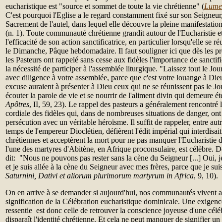
eucharistique est "source et sommet de toute la vie chrétienne" (
Lume
C'est pourquoi l'Eglise a le regard constamment fixé sur son Seigneur,
Sacrement de l'autel, dans lequel elle découvre la pleine manifestat
(n. 1). Toute communauté chrétienne grandit autour de l'Eucharistie et
l'efficacité de son action sanctificatrice, en particulier lorsqu'elle se r
le Dimanche, Pâque hebdomadaire. Il faut souligner ici que dès les pr
les Pasteurs ont rappelé sans cesse aux fidèles l'importance de sanctifi
la nécessité de participer à l'assemblée liturgique. "Laissez tout le Jo
avec diligence à votre assemblée, parce que c'est votre louange à Die
excuse auraient à présenter à Dieu ceux qui ne se réunissent pas le J
écouter la parole de vie et se nourrir de l'aliment divin qui demeure ét
Apôtres
, II, 59, 23). Le rappel des pasteurs a généralement rencontré
cordiale des fidèles qui, dans de nombreuses situations de danger, ont
persécution avec un véritable héroïsme. Il suffit de rappeler, entre autr
temps de l'empereur Dioclétien, défièrent l'édit impérial qui interdisai
chrétiennes et acceptèrent la mort pour ne pas manquer l'Eucharistie
l'une des martyres d'Abitène, en Afrique proconsulaire, est célèbre. D
dit: "Nous ne pouvons pas rester sans la cène du Seigneur [...] Oui, j
et je suis allée à la cène du Seigneur avec mes frères, parce que je sui
Saturnini, Dativi et aliorum plurimorum martyrum in Africa
, 9, 10).
On en arrive à se demander si aujourd'hui, nos communautés vivent a
signification de la Célébration eucharistique dominicale. Une exigenc
ressentie est donc celle de retrouver la conscience joyeuse d'une célé
disparaît l'identité chrétienne. Et cela ne peut manquer de signifier