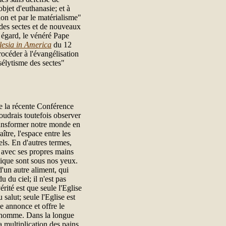
bjet d'euthanasie; et à
on et par le matérialisme"
é des sectes et de nouveaux
t égard, le vénéré Pape
lesia in America
du 12
rocéder à l'évangélisation
sélytisme des sectes"
te la récente Conférence
oudrais toutefois observer
ransformer notre monde en
ître, l'espace entre les
els. En d'autres termes,
 avec ses propres mains
ique sont sous nos yeux.
'un autre aliment, qui
 du ciel; il n'est pas
érité est que seule l'Eglise
salut; seule l'Eglise est
e annonce et offre le
l'homme. Dans la longue
 multiplication des pains,