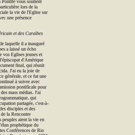
n Pontife vous soutient
rticulière lors de la
iale la vie de l'Eglise sur
 avec une présence
éricain et des Caraïbes
de laquelle il a inauguré
bes a laissé un écho
 vos Eglises jeunes et
e l'épiscopat d'Amérique
ocument final, qui réunit
ida. J'ai eu la joie de
ce générale, et ce fut une
continué à suivre avec
mmission pontificale pour
 des mass médias. J'ai
 programmatique, qui
cupation partagée, c'est-à-
des disciples et des
e de la Rencontre
 peuples aient la vie en
l'élan prophétique du
entes Conférences de Rio