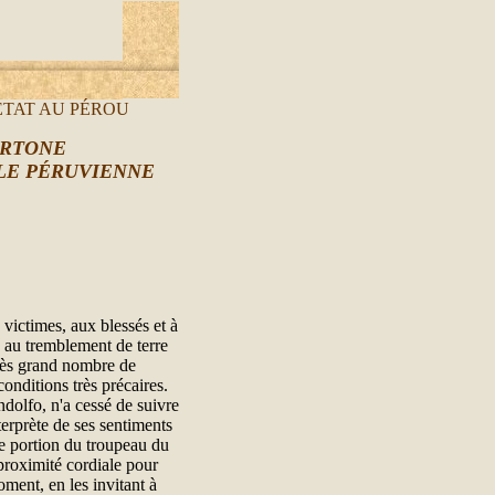
ÉTAT AU PÉROU
ERTONE
LE P
É
RUVIENNE
victimes, aux blessés et à
e au tremblement de terre
très grand nombre de
nditions très précaires.
dolfo, n'a cessé de suivre
terprète de ses sentiments
une portion du troupeau du
proximité cordiale pour
oment, en les invitant à