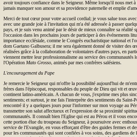
avoir toujours confiance dans le Seigneur. Même lorsqu'il nous met à 
jamais manquer son amour et sa providence paternelle et emplie d'am
Merci de tout cœur pour votre accueil cordial; je vous salue tous avec
avec une grande joie à l'invitation qui m'a été adressée à passer quel
pays, et je suis venu animé par le désir de mieux connaître sa réalité spi
l'occasion dans les prochains jours de participer à des événements lit
importance ecclésiale, comme le Congrès eucharistique national et l'o
dom Gaetano Galbusera; il me sera également donné de visiter des œ
réalisées grâce à la collaboration de volontaires d'autres pays, en partic
viennent mettre leur professionnalisme au service des communautés lo
l'Opération
Mato Grosso
, animés par mes confrères salésiens.
L'encouragement du Pape
Je remercie le Seigneur qui m'offre la possibilité aujourd'hui de m'ent
frères dans l'épiscopat, responsables du peuple de Dieu qui vit et œuv
continent latino-américain. A chacun de vous, j'exprime mes plus sincè
sentiments; et surtout, je me fais l'interprète des sentiments du Saint-P
rencontré il y a quelques jours pour l'informer sur mon voyage au Pér
transmettre son salut affectueux et l'expression de sa proximité spiritu
communautés. Il connaît bien l'Eglise qui est au Pérou et il vous enco
cette portion élue du troupeau du Seigneur, à poursuivre avec enthou
service de l'Evangile, en vous efforçant d'être des guides fermes et d
pour les communautés qui sont confiées à vos soins, des gardiens de l