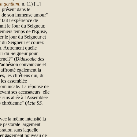
n gentium
, n. 11) [...]
 présent dans le
ion de son immense amour"
 fait l'expérience de
éunit le Jour du Seigneur,
emiers temps de l'Eglise,
er le jour du Seigneur et
ur du Seigneur et courez
u. Autrement quelle
our du Seigneur pour
ernel?" (
Didascalie des
 l'adhésion convaincue et
 affronté également la
es, les chrétiens qui, du
t les assemblée
 dominicale. La réponse de
evant ses accusateurs, elle
e suis allée à l'Assemblée
s chrétienne" (
Acta SS.
vec la même intensité la
e pastorale largement
bration sans laquelle
 un engagement nouveau de