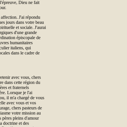
l'épreuve, Dieu ne fait
our.
 affection. J'ai répondu
ques jours dans votre beau
rituelle et sociale. J'aurai
urgiques d'une grande
rdination épiscopale de
uvres humanitaires
ulier italiens, qui
cales dans le cadre de
retenir avec vous, chers
re dans cette région du
res et fraternels
ère. Lorsque je l'ai
ou, il m'a chargé de vous
elle avec vous et vos
urage, chers pasteurs de
siasme votre mission au
es pères pleins d'amour
a doctrine et des