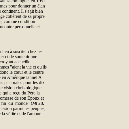
 Saint-Domingue, en 1992,
munes pour donner un élan
continent. Il s'agit bien
age cohérent de sa propre
se, comme condition
ncontre personnelle et
lieu à susciter chez les
ter et de soutenir une
 croyant accueille
es "aient la vie et qu'ils
 donc le cœur et le centre
se en Amérique latine! A
ns pastorales pour les dix
e vision christologique,
e qui a reçu du Père la
promesse de son Epoux et
a fin du monde" (
Mt
28,
 mission parmi les peuples,
 la vérité et de l'amour.