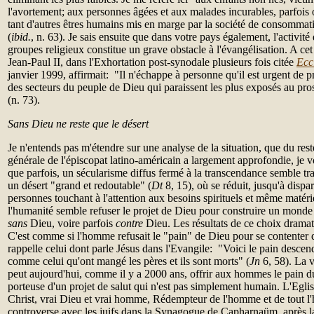
l'avortement; aux personnes âgées et aux malades incurables, parfois o
tant d'autres êtres humains mis en marge par la société de consommati
(
ibid.
, n. 63). Je sais ensuite que dans votre pays également, l'activit
groupes religieux constitue un grave obstacle à l'évangélisation. A ce
Jean-Paul II, dans l'Exhortation post-synodale plusieurs fois citée
Ecc
janvier 1999, affirmait: "Il n'échappe à personne qu'il est urgent de p
des secteurs du peuple de Dieu qui paraissent les plus exposés au pro
(n. 73).
Sans Dieu ne reste que le désert
Je n'entends pas m'étendre sur une analyse de la situation, que du res
générale de l'épiscopat latino-américain a largement approfondie, je v
que parfois, un sécularisme diffus fermé à la transcendance semble t
un désert "grand et redoutable" (
Dt
8, 15), où se réduit, jusqu'à dispara
personnes touchant à l'attention aux besoins spirituels et même matéri
l'humanité semble refuser le projet de Dieu pour construire un monde
sans
Dieu, voire
parfois
contre
Dieu. Les résultats de ce choix dramat
C'est comme si l'homme refusait le "pain" de Dieu pour se contenter d
rappelle celui dont parle Jésus dans l'Evangile: "Voici le pain descendu
comme celui qu'ont mangé les pères et ils sont morts" (
Jn
6, 58). La v
peut aujourd'hui, comme il y a 2000 ans, offrir aux hommes le pain du 
porteuse d'un projet de salut qui n'est pas simplement humain. L'Eglis
Christ, vrai Dieu et vrai homme, Rédempteur de l'homme et de tout 
controverse avec les juifs dans la Synagogue de Capharnaüm, après la