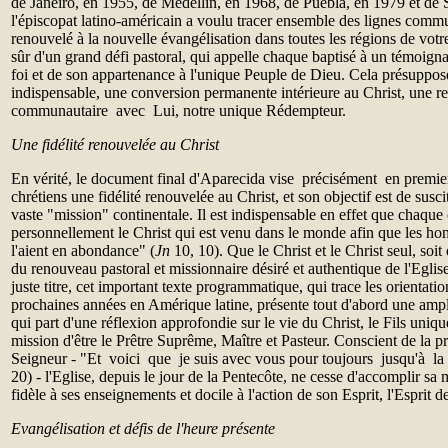
de Janeiro, en 1955, de Medellin, en 1968, de Puebla, en 1979 et de
l'épiscopat latino-américain a voulu tracer ensemble des lignes com
renouvelé à la nouvelle évangélisation dans toutes les régions de votre 
sûr d'un grand défi pastoral, qui appelle chaque baptisé à un témoign
foi et de son appartenance à l'unique Peuple de Dieu. Cela présuppo
indispensable, une conversion permanente intérieure au Christ, une re
communautaire avec Lui, notre unique Rédempteur.
Une fidélité renouvelée au Christ
En vérité, le document final d'Aparecida vise précisément en premier 
chrétiens une fidélité renouvelée au Christ, et son objectif est de susci
vaste "mission" continentale. Il est indispensable en effet que chaque
personnellement le Christ qui est venu dans le monde afin que les homm
l'aient en abondance" (
Jn
10, 10). Que le Christ et le Christ seul, soit
du renouveau pastoral et missionnaire désiré et authentique de l'Egli
juste titre, cet important texte programmatique, qui trace les orientatio
prochaines années en Amérique latine, présente tout d'abord une ampl
qui part d'une réflexion approfondie sur le vie du Christ, le Fils uniqu
mission d'être le Prêtre Suprême, Maître et Pasteur. Conscient de la 
Seigneur - "Et voici que je suis avec vous pour toujours jusqu'à l
20) - l'Eglise, depuis le jour de la Pentecôte, ne cesse d'accomplir sa
fidèle à ses enseignements et docile à l'action de son Esprit, l'Esprit de
Evangélisation et défis de l'heure présente