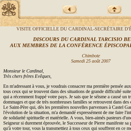
VISITE OFFICIELLE DU CARDINAL-SECR
É
TAIRE D'
D
ISCOURS
DU CARDINAL TARCISIO B
AUX MEMBRES DE LA CONF
É
RENCE
É
PISCOPA
Chimbote
Samedi 25
août
2007
Monsieur le Cardinal,
Très chers frères Evêques,
En m'adressant à vous, je voudrais consacrer ma première pensée aux 
tous ceux qui se trouvent dans des situations de grande difficulté suit
qui a récemment frappé votre pays. Je sais que le séisme a causé un 
dommages et que de très nombreuses familles se retrouvent dans des co
Le Saint-Père qui, dès les premières nouvelles parvenues à Castel Gan
l'évolution de la situation, m'a demandé expressément de me faire l'in
de solidarité spirituelle et matérielle. A vous, bien-aimés pasteurs d'
Seigneur si durement éprouvée, le Successeur de Pierre manifeste sa 
qu'à votre tour, vous la transmettiez à tous ceux qui souffrent en ce m