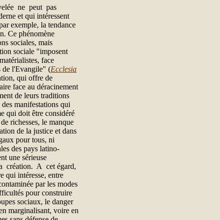
uvelée ne peut pas
rne et qui intéressent
 par exemple, la tendance
rain. Ce phénomène
ns sociales, mais
tion sociale "imposent
matérialistes, face
 de l'Evangile" (
Ecclesia
ation, qui offre de
 faire face au déracinement
ment de leurs traditions
e des manifestations qui
me qui doit être considéré
te de richesses, le manque
ation de la justice et dans
égaux pour tous, ni
les des pays latino-
nt une sérieuse
la création. A cet égard,
 qui intéresse, entre
e contaminée par les modes
ficultés pour construire
roupes sociaux, le danger
en marginalisant, voire en
imes sans défense de