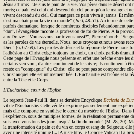
Jésus affirme: "Je suis le pain de la vie. Vos pères dans le désert on
morts; ce pain est celui qui descend du ciel pour qu'on le mange et ne
vivant descendu du ciel. Qui mangera ce pain vivra à jamais. Et même
c'est ma chair pour la vie du monde" (
Jn
6, 48-51). Au terme de cette 
parfois dramatique, lorsque de nombreux disciples l'abandonnent par
"dur", l'évangéliste raconte la profession de foi de Pierre. A la provo
aux Douze: "Voulez-vous partir vous aussi?", Pierre répond: "Seigne
as les paroles de vie éternelle. Nous, nous croyons et nous avons reco
Dieu" (6, 67-69). Les paroles de Jésus et la réponse de Pierre nous 
l'adhésion au Christ exige toujours un choix, un choix parfois dramat
Cette page de l'Evangile nous présente en effet une brèche entre les 
certains s'en vont, d'autres continuent de le suivre; ils continuent à êt
restée en "compagnie" du Christ: elle ne peut pas se comprendre elle
Christ auquel elle est intimement liée. L'Eucharistie est l'icône et la ré
entre la Tête et le Corps.
L'Eucharistie, cœur de l'Eglise
Le regretté Jean-Paul II, dans sa dernière Encyclique
Ecclesia de Euc
vit de l'Eucharistie. Cette vérité n'exprime pas seulement une expérie
mais elle comporte en synthèse le cœur du mystère de l'Eglise. Dans la 
l'expérience, sous de multiples formes, de la réalisation permanente d
suis avec vous tous les jours jusqu'à la fin du monde" (Mt 28, 20). Mai
la transformation du pain et du vin en corps et sang du Seigneur, elle 
avec une intensité unique [...] A juste titre, le Concile Vatican II a pr