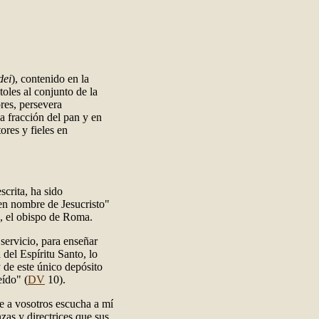
dei
), contenido en la
oles al conjunto de la
ores, persevera
a fracción del pan y en
ores y fieles en
scrita, ha sido
 en nombre de Jesucristo"
o, el obispo de Roma.
servicio, para enseñar
del Espíritu Santo, lo
 de este único depósito
eído" (
DV
10).
ue a vosotros escucha a mí
zas y directrices que sus