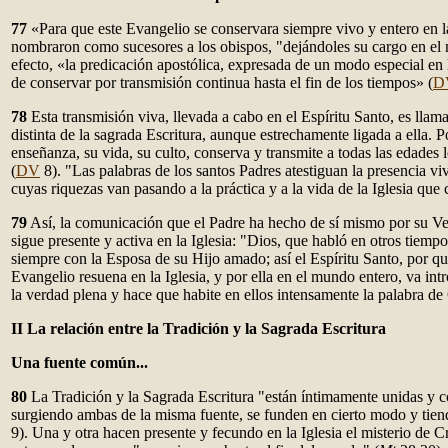
77
«Para que este Evangelio se conservara siempre vivo y entero en la
nombraron como sucesores a los obispos, "dejándoles su cargo en el 
efecto, «la predicación apostólica, expresada de un modo especial en l
de conservar por transmisión continua hasta el fin de los tiempos» (
D
78
Esta transmisión viva, llevada a cabo en el Espíritu Santo, es llam
distinta de la sagrada Escritura, aunque estrechamente ligada a ella. Po
enseñanza, su vida, su culto, conserva y transmite a todas las edades 
(
DV
8). "Las palabras de los santos Padres atestiguan la presencia vi
cuyas riquezas van pasando a la práctica y a la vida de la Iglesia que 
79
Así, la comunicación que el Padre ha hecho de sí mismo por su Ve
sigue presente y activa en la Iglesia: "Dios, que habló en otros tiemp
siempre con la Esposa de su Hijo amado; así el Espíritu Santo, por qu
Evangelio resuena en la Iglesia, y por ella en el mundo entero, va intr
la verdad plena y hace que habite en ellos intensamente la palabra de 
II La relación entre la Tradición y la Sagrada Escritura
Una fuente común...
80
La Tradición y la Sagrada Escritura "están íntimamente unidas y 
surgiendo ambas de la misma fuente, se funden en cierto modo y tien
9). Una y otra hacen presente y fecundo en la Iglesia el misterio de 