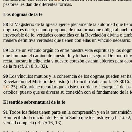
pastores les dan de diferentes formas.
Los dogmas de la fe
88
El Magisterio de la Iglesia ejerce plenamente la autoridad que tien
dogmas, es decir, cuando propone, de una forma que obliga al pueblo
irrevocable de fe, verdades contenidas en la Revelación divina o ta
manera definitiva verdades que tienen con ellas un vínculo necesario.
89
Existe un vínculo orgánico entre nuestra vida espiritual y los do
que iluminan el camino de nuestra fe y lo hacen seguro. De modo inve
recta, nuestra inteligencia y nuestro corazón estarán abiertos para ac
de la fe (cf.
Jn
8,31-32).
90
Los vínculos mutuos y la coherencia de los dogmas pueden ser hal
Revelación del Misterio de Cristo (cf. Concilio Vaticano I: DS 3016:
LG
25). «Conviene recordar que existe un orden o "jerarquía" de las 
católica, puesto que es diversa su conexión con el fundamento de la fe
El sentido sobrenatural de la fe
91
Todos los fieles tienen parte en la comprensión y en la transmisión
Han recibido la unción del Espíritu Santo que los instruye (cf.
1 Jn
2,
verdad completa (cf.
Jn
16, 13).