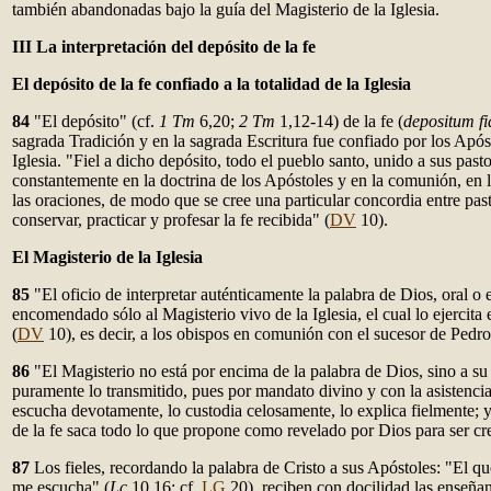
también abandonadas bajo la guía del Magisterio de la Iglesia.
III La interpretación del depósito de la fe
El depósito de la fe confiado a la totalidad de la Iglesia
84
"El depósito" (cf.
1 Tm
6,20;
2 Tm
1,12-14) de la fe (
depositum fi
sagrada Tradición y en la sagrada Escritura fue confiado por los Apóst
Iglesia. "Fiel a dicho depósito, todo el pueblo santo, unido a sus past
constantemente en la doctrina de los Apóstoles y en la comunión, en l
las oraciones, de modo que se cree una particular concordia entre past
conservar, practicar y profesar la fe recibida" (
DV
10).
El Magisterio de la Iglesia
85
"El oficio de interpretar auténticamente la palabra de Dios, oral o e
encomendado sólo al Magisterio vivo de la Iglesia, el cual lo ejercita
(
DV
10), es decir, a los obispos en comunión con el sucesor de Pedr
86
"El Magisterio no está por encima de la palabra de Dios, sino a su 
puramente lo transmitido, pues por mandato divino y con la asistencia 
escucha devotamente, lo custodia celosamente, lo explica fielmente; y
de la fe saca todo lo que propone como revelado por Dios para ser cr
87
Los fieles, recordando la palabra de Cristo a sus Apóstoles: "El q
me escucha" (
Lc
10,16; cf.
LG
20), reciben con docilidad las enseñan