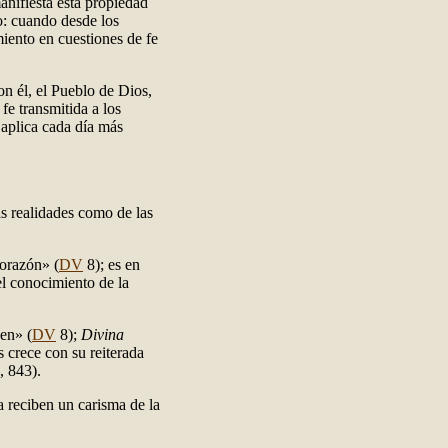
manifiesta esta propiedad
lo: cuando desde los
miento en cuestiones de fe
on él, el Pueblo de Dios,
 fe transmitida a los
 aplica cada día más
las realidades como de las
corazón» (
DV
8); es en
 el conocimiento de la
en» (
DV
8);
Divina
 crece con su reiterada
, 843).
 reciben un carisma de la