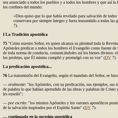
sea anunciado a todos los pueblos y a todos los hombres y que así la 
los confines del mundo:
«Dios quiso que lo que había revelado para salvación de todos 
conservara por siempre íntegro y fuera transmitido a todas las 
7).
I La Tradición apostólica
75
"Cristo nuestro Señor, en quien alcanza su plenitud toda la Revel
Apóstoles predicar a todos los hombres el Evangelio como fuente de 
de toda norma de conducta, comunicándoles así los bienes divinos: e
los profetas, que Él mismo cumplió y promulgó con su voz" (
DV
7).
La predicación apostólica...
76
La transmisión del Evangelio, según el mandato del Señor, se hiz
—
oralmente
: "los Apóstoles, con su predicación, sus ejemplos, sus i
de palabra lo que habían aprendido de las obras y palabras de Cristo y
les enseñó";
—
por escrito
: "los mismos Apóstoles y los varones apostólicos pusie
de la salvación inspirados por el Espíritu Santo" (
DV
7).
… continuada en la sucesión apostólica