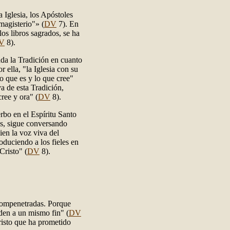
 Iglesia, los Apóstoles
magisterio"» (
DV
7). En
os libros sagrados, se ha
V
8).
ada la Tradición en cuanto
r ella, "la Iglesia con su
lo que es y lo que cree"
va de esta Tradición,
cree y ora" (
DV
8).
rbo en el Espíritu Santo
os, sigue conversando
ien la voz viva del
oduciendo a los fieles en
Cristo" (
DV
8).
compenetradas. Porque
den a un mismo fin" (
DV
Cristo que ha prometido