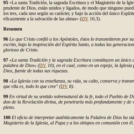
95
«La santa Tradición, la sagrada Escritura y el Magisterio de la Igle
prudente de Dios, están unidos y ligados, de modo que ninguno puede s
los tres, cada uno según su carácter, y bajo la acción del único Espíri
eficazmente a la salvación de las almas» (
DV
10,3).
Resumen
96
Lo que Cristo confió a los Apóstoles, éstos lo transmitieron por s
escrito, bajo la inspiración del Espíritu Santo, a todas las generacion
glorioso de Cristo
.
97
«La santa Tradición y la sagrada Escritura constituyen un único 
palabra de Dios» (
DV
10), en el cual, como en un espejo, la Iglesia
Dios, fuente de todas sus riquezas.
98
«La Iglesia con su enseñanza, su vida, su culto, conserva y transm
que ella es, todo lo que cree" (
DV
8).
99
En virtud de su sentido sobrenatural de la fe, todo el Pueblo de D
don de la Revelación divina, de penetrarla más profundamente y de 
pleno
.
100
El oficio de interpretar auténticamente la Palabra de Dios ha s
Magisterio de la Iglesia, al Papa y a los obispos en comunión con él.