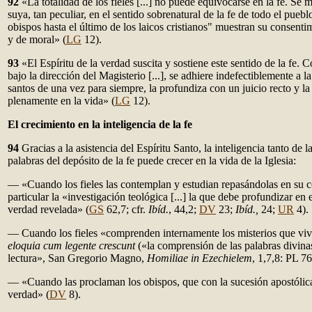
92
«La totalidad de los fieles [...] no puede equivocarse en la fe. Se 
suya, tan peculiar, en el sentido sobrenatural de la fe de todo el pueb
obispos hasta el último de los laicos cristianos" muestran su consenti
y de moral» (
LG
12).
93
«El Espíritu de la verdad suscita y sostiene este sentido de la fe. C
bajo la dirección del Magisterio [...], se adhiere indefectiblemente a la
santos de una vez para siempre, la profundiza con un juicio recto y la
plenamente en la vida» (
LG
12).
El crecimiento en la inteligencia de la fe
94
Gracias a la asistencia del Espíritu Santo, la inteligencia tanto de 
palabras del depósito de la fe puede crecer en la vida de la Iglesia:
— «Cuando los fieles las contemplan y estudian repasándolas en su 
particular la «investigación teológica [...] la que debe profundizar en
verdad revelada» (
GS
62,7; cfr.
Ibíd.
, 44,2;
DV
23;
Ibíd.,
24;
UR
4).
— Cuando los fieles «comprenden internamente los misterios que viv
eloquia cum legente crescunt
(«la comprensión de las palabras divinas
lectura», San Gregorio Magno,
Homiliae in Ezechielem
, 1,7,8: PL 76
— «Cuando las proclaman los obispos, que con la sucesión apostólica
verdad» (
DV
8).