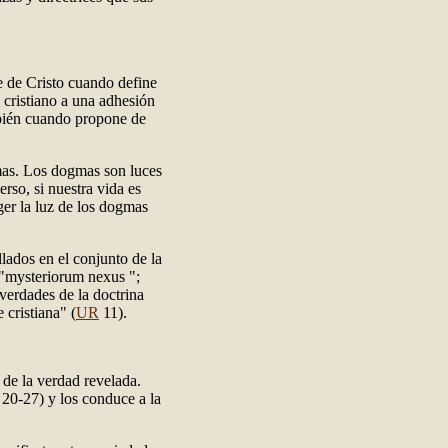
e de Cristo cuando define
 cristiano a una adhesión
mbién cuando propone de
gmas. Los dogmas son luces
rso, si nuestra vida es
oger la luz de los dogmas
lados en el conjunto de la
 "mysteriorum nexus ";
verdades de la doctrina
 cristiana" (
UR
11).
 de la verdad revelada.
 20-27) y los conduce a la