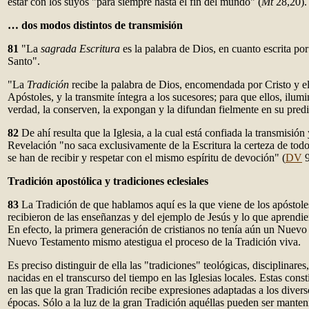
estar con los suyos "para siempre hasta el fin del mundo" (
Mt
28,20).
… dos modos distintos de transmisión
81
"La
sagrada Escritura
es la palabra de Dios, en cuanto escrita por
Santo".
"La
Tradición
recibe la palabra de Dios, encomendada por Cristo y el
Apóstoles, y la transmite íntegra a los sucesores; para que ellos, ilumi
verdad, la conserven, la expongan y la difundan fielmente en su pred
82
De ahí resulta que la Iglesia, a la cual está confiada la transmisión 
Revelación "no saca exclusivamente de la Escritura la certeza de todo 
se han de recibir y respetar con el mismo espíritu de devoción" (
DV
9
Tradición apostólica y tradiciones eclesiales
83
La Tradición de que hablamos aquí es la que viene de los apóstoles
recibieron de las enseñanzas y del ejemplo de Jesús y lo que aprendie
En efecto, la primera generación de cristianos no tenía aún un Nuevo 
Nuevo Testamento mismo atestigua el proceso de la Tradición viva.
Es preciso distinguir de ella las "tradiciones" teológicas, disciplinares
nacidas en el transcurso del tiempo en las Iglesias locales. Estas cons
en las que la gran Tradición recibe expresiones adaptadas a los diverso
épocas. Sólo a la luz de la gran Tradición aquéllas pueden ser manten