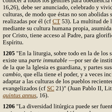
conocer a todos los gentiles para obediencia d
16,26), debe ser anunciado, celebrado y vivid
culturas, de modo que éstas no son abolidas 
realizadas por él (cf
CT
53). La multitud de l
mediante su cultura humana propia, asumida 
por Cristo, tiene acceso al Padre, para glorif
Espíritu.
1205
"En la liturgia, sobre todo en la de los
existe una
parte inmutable
—por ser de insti
de la que la Iglesia es guardiana, y partes
sus
cambio
, que ella tiene el poder, y a veces in
adaptar a las culturas de los pueblos recient
evangelizados (cf
SC
21)" (Juan Pablo II, Lit
quintus annus
, 16).
1206
"La diversidad litúrgica puede ser fuen