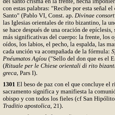
del santo crisma en la frente, hecha imponie
con estas palabras: "Recibe por esta señal el 
Santo" (Pablo VI, Const. ap.
Divinae consort
las Iglesias orientales de rito bizantino, la u
se hace después de una oración de epíclesis, 
más significativas del cuerpo: la frente, los oj
oídos, los labios, el pecho, la espalda, las ma
cada unción va acompañada de la fórmula:
S
Pnéumatos Agíou
("Sello del don que es el E
(
Rituale per le Chiese orientali di rito bizant
greca,
Pars I).
1301
El beso de paz con el que concluye el ri
sacramento significa y manifiesta la comunió
obispo y con todos los fieles (cf San Hipóli
Traditio apostolica
, 21).