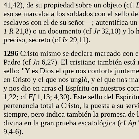
41,42), de su propiedad sobre un objeto (cf.
eso se marcaba a los soldados con el sello de 
esclavos con el de su señor—; autentifica un 
1 R
21,8) o un documento (cf
Jr
32,10) y lo h
preciso, secreto (cf
Is
29,11).
1296
Cristo mismo se declara marcado con el
Padre (cf
Jn
6,27). El cristiano también está
sello: "Y es Dios el que nos conforta juntam
en Cristo y el que nos ungió, y el que nos ma
y nos dio en arras el Espíritu en nuestros cor
1,22; cf
Ef
1,13; 4,30). Este sello del Espírit
pertenencia total a Cristo, la puesta a su serv
siempre, pero indica también la promesa de 
divina en la gran prueba escatológica (cf
Ap
9,4-6).