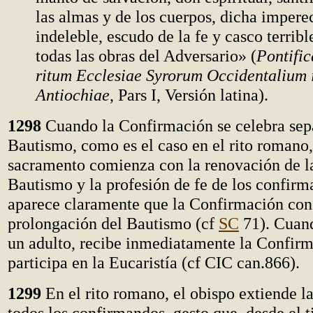
las almas y de los cuerpos, dicha imperec
indeleble, escudo de la fe y casco terribl
todas las obras del Adversario» (
Pontific
ritum Ecclesiae Syrorum Occidentalium i
Antiochiae
, Pars I, Versión latina).
1298
Cuando la Confirmación se celebra sep
Bautismo, como es el caso en el rito romano, 
sacramento comienza con la renovación de l
Bautismo y la profesión de fe de los confirm
aparece claramente que la Confirmación con
prolongación del Bautismo (cf
SC
71). Cuand
un adulto, recibe inmediatamente la Confir
participa en la Eucaristía (cf CIC can.866).
1299
En el rito romano, el obispo extiende l
todos los confirmandos, gesto que, desde el 