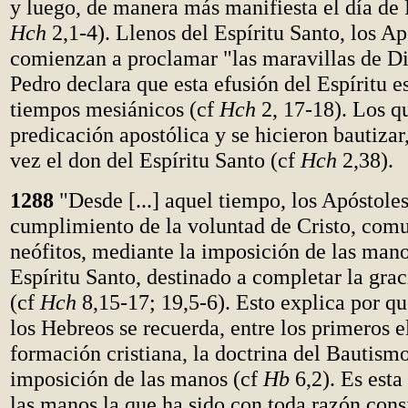
y luego, de manera más manifiesta el día de 
Hch
2,1-4). Llenos del Espíritu Santo, los Ap
comienzan a proclamar "las maravillas de Di
Pedro declara que esta efusión del Espíritu es
tiempos mesiánicos (cf
Hch
2, 17-18). Los q
predicación apostólica y se hicieron bautizar,
vez el don del Espíritu Santo (cf
Hch
2,38).
1288
"Desde [...] aquel tiempo, los Apóstoles
cumplimiento de la voluntad de Cristo, comu
neófitos, mediante la imposición de las mano
Espíritu Santo, destinado a completar la gra
(cf
Hch
8,15-17; 19,5-6). Esto explica por qué
los Hebreos se recuerda, entre los primeros 
formación cristiana, la doctrina del Bautismo
imposición de las manos (cf
Hb
6,2). Es esta
las manos la que ha sido con toda razón cons