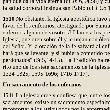
pan que da la vida eterna (cf
Jn
6,54.58) y c
la salud corporal insinúa san Pablo (cf
1 Co
1
1510
No obstante, la Iglesia apostólica tuvo 
favor de los enfermos, atestiguado por Santi
enfermo alguno de vosotros? Llame a los pres
Iglesia, que oren sobre él y le unjan con óle
del Señor. Y la oración de la fe salvará al en
hará que se levante, y si hubiera cometido pe
perdonados" (
St
5,14-15). La Tradición ha re
rito uno de los siete sacramentos de la Iglesi
1324-1325; 1695-1696; 1716-1717).
Un sacramento de los enfermos
1511
La Iglesia cree y confiesa que, entre los
sacramentos, existe un sacramento especialm
reconfortar a los atribulados por la enferme