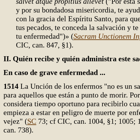
salvet atque propitius allevet
("Por esta 
y por su bondadosa misericordia, te ayud
con la gracia del Espíritu Santo, para que
tus pecados, te conceda la salvación y te
tu enfermedad")» (
Sacram Unctionem In
CIC, can. 847,
§
1).
II. Quién recibe y quién administra este 
En caso de grave enfermedad ...
1514
La Unción de los enfermos "no es un s
para aquellos que están a punto de morir. Por
considera tiempo oportuno para recibirlo cua
empieza a estar en peligro de muerte por en
vejez" (
SC
73; cf CIC, can. 1004,
§
1; 1005;
can. 738).