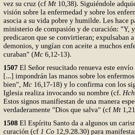
vez su cruz (cf
Mt
10,38). Siguiéndole adqui
visión sobre la enfermedad y sobre los enfer
asocia a su vida pobre y humilde. Les hace pa
ministerio de compasión y de curación: "Y, y
predicaron que se convirtieran; expulsaban 
demonios, y ungían con aceite a muchos enf
curaban" (
Mc
6,12-13).
1507
El Señor resucitado renueva este enví
[...] impondrán las manos sobre los enfermos
bien",
Mc
16,17-18) y lo confirma con los si
Iglesia realiza invocando su nombre (cf.
Hch
Estos signos manifiestan de una manera espec
verdaderamente "Dios que salva" (cf
Mt
1,2
1508
El Espíritu Santo da a algunos un caris
curación (cf
1 Co
12,9.28.30) para manifestar