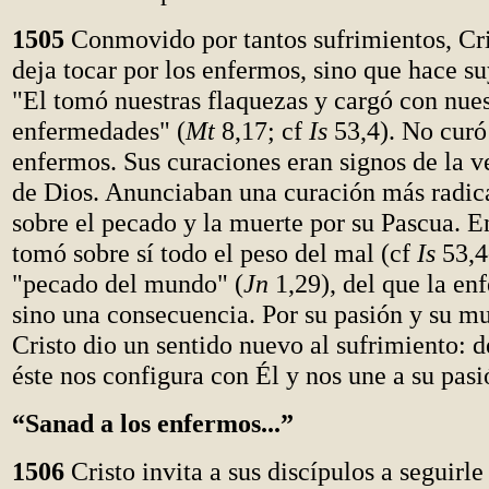
1505
Conmovido por tantos sufrimientos, Cri
deja tocar por los enfermos, sino que hace su
"El tomó nuestras flaquezas y cargó con nues
enfermedades" (
Mt
8,17; cf
Is
53,4). No curó 
enfermos. Sus curaciones eran signos de la v
de Dios. Anunciaban una curación más radical
sobre el pecado y la muerte por su Pascua. En
tomó sobre sí todo el peso del mal (cf
Is
53,4-
"pecado del mundo" (
Jn
1,29), del que la en
sino una consecuencia. Por su pasión y su mu
Cristo dio un sentido nuevo al sufrimiento: 
éste nos configura con Él y nos une a su pasi
“Sanad a los enfermos...”
1506
Cristo invita a sus discípulos a seguirl