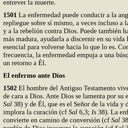
entrever la muerte.
1501
La enfermedad puede conducir a la angu
repliegue sobre sí mismo, a veces incluso a 
y a la rebelión contra Dios. Puede también h
más madura, ayudarla a discernir en su vida 
esencial para volverse hacia lo que lo es. C
frecuencia, la enfermedad empuja a una bús
un retorno a Él.
El enfermo ante Dios
1502
El hombre del Antiguo Testamento viv
de cara a Dios. Ante Dios se lamenta por su 
Sal
38) y de Él, que es el Señor de la vida y 
implora la curación (cf
Sal
6,3;
Is
38). La en
convierte en camino de conversión (cf
Sal
38
perdón de Dios inaugura la curación (cf
Sal
3