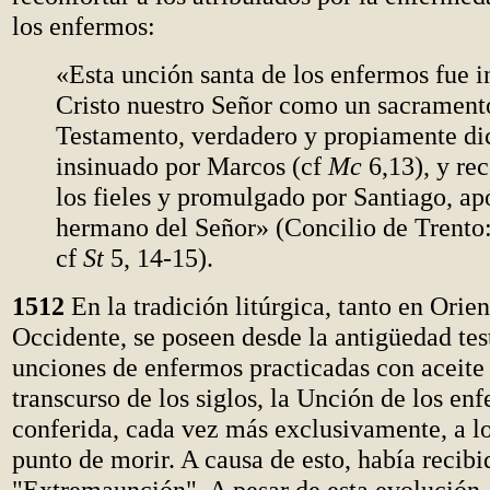
los enfermos:
«Esta unción santa de los enfermos fue in
Cristo nuestro Señor como un sacrament
Testamento, verdadero y propiamente di
insinuado por Marcos (cf
Mc
6,13), y re
los fieles y promulgado por Santiago, ap
hermano del Señor» (Concilio de Trento
cf
St
5, 14-15).
1512
En la tradición litúrgica, tanto en Ori
Occidente, se poseen desde la antigüedad te
unciones de enfermos practicadas con aceite 
transcurso de los siglos, la Unción de los en
conferida, cada vez más exclusivamente, a l
punto de morir. A causa de esto, había recib
"Extremaunción". A pesar de esta evolución, 