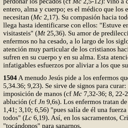
perdonar los pecados (cf
Mc
2,5-12): vino a 
entero, alma y cuerpo; es el médico que los
necesitan (
Mc
2,17). Su compasión hacia todo
llega hasta identificarse con ellos: "Estuve
visitasteis" (
Mt
25,36). Su amor de predilecci
enfermos no ha cesado, a lo largo de los siglo
atención muy particular de los cristianos hac
sufren en su cuerpo y en su alma. Esta atenci
infatigables esfuerzos por aliviar a los que su
1504
A menudo Jesús pide a los enfermos qu
5,34.36; 9,23). Se sirve de signos para curar: 
imposición de manos (cf
Mc
7,32-36; 8, 22-2
ablución (cf
Jn
9,6s). Los enfermos tratan de
1,41; 3,10; 6,56) "pues salía de él una fuerza
todos" (
Lc
6,19). Así, en los sacramentos, Cr
"tocándonos" para sanarnos.