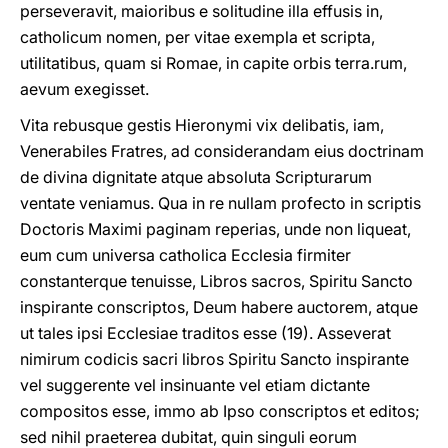
perseveravit, maioribus e solitudine illa effusis in,
catholicum nomen, per vitae exempla et scripta,
utilitatibus, quam si Romae, in capite orbis terra.rum,
aevum exegisset.
Vita rebusque gestis Hieronymi vix delibatis, iam,
Venerabiles Fratres, ad considerandam eius doctrinam
de divina dignitate atque absoluta Scripturarum
ventate veniamus. Qua in re nullam profecto in scriptis
Doctoris Maximi paginam reperias, unde non liqueat,
eum cum universa catholica Ecclesia firmiter
constanterque tenuisse, Libros sacros, Spiritu Sancto
inspirante conscriptos, Deum habere auctorem, atque
ut tales ipsi Ecclesiae traditos esse (19). Asseverat
nimirum codicis sacri libros Spiritu Sancto inspirante
vel suggerente vel insinuante vel etiam dictante
compositos esse, immo ab Ipso conscriptos et editos;
sed nihil praeterea dubitat, quin singuli eorum