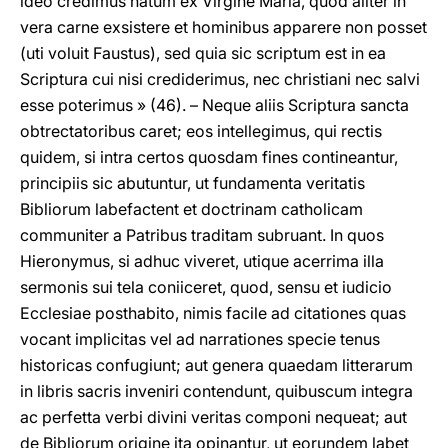
ideo credimus natum ex Virgine Maria, quod aliter in
vera carne exsistere et hominibus apparere non posset
(uti voluit Faustus), sed quia sic scriptum est in ea
Scriptura cui nisi crediderimus, nec christiani nec salvi
esse poterimus » (46). – Neque aliis Scriptura sancta
obtrectatoribus caret; eos intellegimus, qui rectis
quidem, si intra certos quosdam fines contineantur,
principiis sic abutuntur, ut fundamenta veritatis
Bibliorum labefactent et doctrinam catholicam
communiter a Patribus traditam subruant. In quos
Hieronymus, si adhuc viveret, utique acerrima illa
sermonis sui tela coniiceret, quod, sensu et iudicio
Ecclesiae posthabito, nimis facile ad citationes quas
vocant implicitas vel ad narrationes specie tenus
historicas confugiunt; aut genera quaedam litterarum
in libris sacris inveniri contendunt, quibuscum integra
ac perfetta verbi divini veritas componi nequeat; aut
de Bibliorum origine ita opinantur, ut eorundem labet