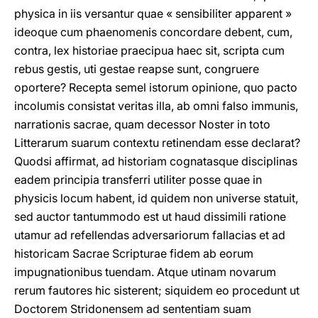
physica in iis versantur quae « sensibiliter apparent »
ideoque cum phaenomenis concordare debent, cum,
contra, lex historiae praecipua haec sit, scripta cum
rebus gestis, uti gestae reapse sunt, congruere
oportere? Recepta semel istorum opinione, quo pacto
incolumis consistat veritas illa, ab omni falso immunis,
narrationis sacrae, quam decessor Noster in toto
Litterarum suarum contextu retinendam esse declarat?
Quodsi affirmat, ad historiam cognatasque disciplinas
eadem principia transferri utiliter posse quae in
physicis locum habent, id quidem non universe statuit,
sed auctor tantummodo est ut haud dissimili ratione
utamur ad refellendas adversariorum fallacias et ad
historicam Sacrae Scripturae fidem ab eorum
impugnationibus tuendam. Atque utinam novarum
rerum fautores hic sisterent; siquidem eo procedunt ut
Doctorem Stridonensem ad sententiam suam