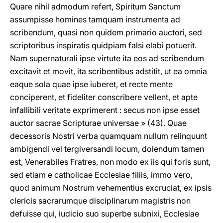
Quare nihil admodum refert, Spiritum Sanctum
assumpisse homines tamquam instrumenta ad
scribendum, quasi non quidem primario auctori, sed
scriptoribus inspiratis quidpiam falsi elabi potuerit.
Nam supernaturali ipse virtute ita eos ad scribendum
excitavit et movit, ita scribentibus adstitit, ut ea omnia
eaque sola quae ipse iuberet, et recte mente
conciperent, et fideliter conscribere vellent, et apte
infallibili veritate exprimerent : secus non ipse esset
auctor sacrae Scripturae universae » (43). Quae
decessoris Nostri verba quamquam nullum relinquunt
ambigendi vel tergiversandi locum, dolendum tamen
est, Venerabiles Fratres, non modo ex iis qui foris sunt,
sed etiam e catholicae Ecclesiae filiis, immo vero,
quod animum Nostrum vehementius excruciat, ex ipsis
clericis sacrarumque disciplinarum magistris non
defuisse qui, iudicio suo superbe subnixi, Ecclesiae