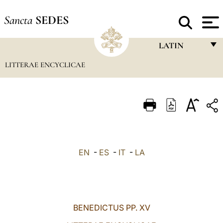
Sancta
SEDES
LATIN
LITTERAE ENCYCLICAE
FRANÇAIS
ENGLISH
ITALIANO
PORTUGUÊS
ESPAÑOL
EN
-
ES
-
IT
-
LA
DEUTSCH
POLSKI
العربيّة
BENEDICTUS PP. XV
中文