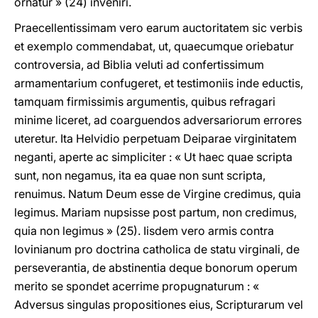
ornatur » (24) inveniri.
Praecellentissimam vero earum auctoritatem sic verbis
et exemplo commendabat, ut, quaecumque oriebatur
controversia, ad Biblia veluti ad confertissimum
armamentarium confugeret, et testimoniis inde eductis,
tamquam firmissimis argumentis, quibus refragari
minime liceret, ad coarguendos adversariorum errores
uteretur. Ita Helvidio perpetuam Deiparae virginitatem
neganti, aperte ac simpliciter : « Ut haec quae scripta
sunt, non negamus, ita ea quae non sunt scripta,
renuimus. Natum Deum esse de Virgine credimus, quia
legimus. Mariam nupsisse post partum, non credimus,
quia non legimus » (25). Iisdem vero armis contra
Iovinianum pro doctrina catholica de statu virginali, de
perseverantia, de abstinentia deque bonorum operum
merito se spondet acerrime propugnaturum : «
Adversus singulas propositiones eius, Scripturarum vel