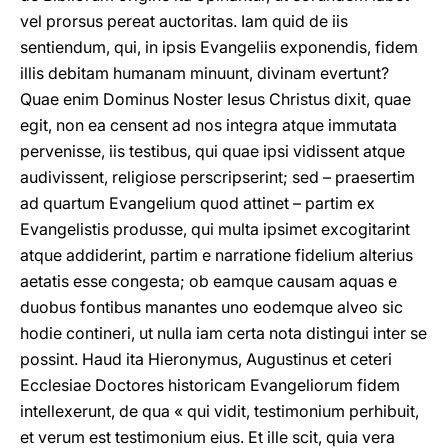
vel prorsus pereat auctoritas. Iam quid de iis
sentiendum, qui, in ipsis Evangeliis exponendis, fidem
illis debitam humanam minuunt, divinam evertunt?
Quae enim Dominus Noster Iesus Christus dixit, quae
egit, non ea censent ad nos integra atque immutata
pervenisse, iis testibus, qui quae ipsi vidissent atque
audivissent, religiose perscripserint; sed – praesertim
ad quartum Evangelium quod attinet – partim ex
Evangelistis produsse, qui multa ipsimet excogitarint
atque addiderint, partim e narratione fidelium alterius
aetatis esse congesta; ob eamque causam aquas e
duobus fontibus manantes uno eodemque alveo sic
hodie contineri, ut nulla iam certa nota distingui inter se
possint. Haud ita Hieronymus, Augustinus et ceteri
Ecclesiae Doctores historicam Evangeliorum fidem
intellexerunt, de qua « qui vidit, testimonium perhibuit,
et verum est testimonium eius. Et ille scit, quia vera