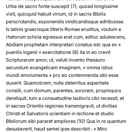
Urbe de sacro fonte suscepit (7), quoad longissime
vixit, quicquid habuit virium, id in sacris Bibliis
perscrutandis, exponendis vindicandisque adhibuisse.
Is latinis graecisque litteris Romae eruditus, vixdum e
rhetorum schola egressus erat cum, adhuc adulescens,
Abdiam prophetam interpretari conatus est: qua ex «
puerilis ingenii » exercitatione (8) ita in eo crevit
Scripturarum amor, ut, veluti invento thesauro
secundum evangelicam imaginem, « omnia istius
mundi emolumenta » pro eo contemnenda sibi esse
duxerit. Quamobrem, nulla deterritus asperitate
consilii, cum domum, parentes, sororem, propinquos
dereliquit, tum a consuetudine lautioris cibi recessit, et
in sacras Orientis regiones transmigravit, ut divitias
Christi et Salvatoris scientiam in lectione et studio
Bibliorum sibi pararet ampliores (10) Qua in re quantum
desudaverit, haud semel ipse describit : « Miro