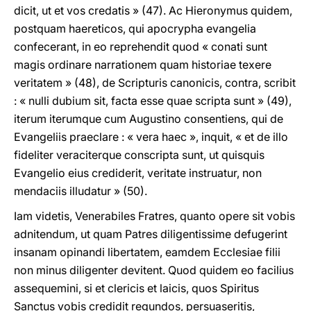
dicit, ut et vos credatis » (47). Ac Hieronymus quidem,
postquam haereticos, qui apocrypha evangelia
confecerant, in eo reprehendit quod « conati sunt
magis ordinare narrationem quam historiae texere
veritatem » (48), de Scripturis canonicis, contra, scribit
: « nulli dubium sit, facta esse quae scripta sunt » (49),
iterum iterumque cum Augustino consentiens, qui de
Evangeliis praeclare : « vera haec », inquit, « et de illo
fideliter veraciterque conscripta sunt, ut quisquis
Evangelio eius crediderit, veritate instruatur, non
mendaciis illudatur » (50).
Iam videtis, Venerabiles Fratres, quanto opere sit vobis
adnitendum, ut quam Patres diligentissime defugerint
insanam opinandi libertatem, eamdem Ecclesiae filii
non minus diligenter devitent. Quod quidem eo facilius
assequemini, si et clericis et laicis, quos Spiritus
Sanctus vobis credidit regundos, persuaseritis,