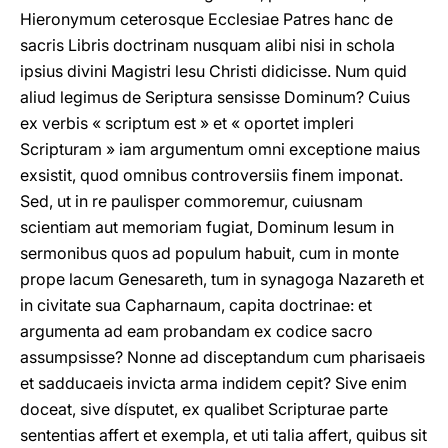
Hieronymum ceterosque Ecclesiae Patres hanc de
sacris Libris doctrinam nusquam alibi nisi in schola
ipsius divini Magistri lesu Christi didicisse. Num quid
aliud legimus de Seriptura sensisse Dominum? Cuius
ex verbis « scriptum est » et « oportet impleri
Scripturam » iam argumentum omni exceptione maius
exsistit, quod omnibus controversiis finem imponat.
Sed, ut in re paulisper commoremur, cuiusnam
scientiam aut memoriam fugiat, Dominum Iesum in
sermonibus quos ad populum habuit, cum in monte
prope lacum Genesareth, tum in synagoga Nazareth et
in civitate sua Capharnaum, capita doctrinae: et
argumenta ad eam probandam ex codice sacro
assumpsisse? Nonne ad disceptandum cum pharisaeis
et sadducaeis invicta arma indidem cepit? Sive enim
doceat, sive dísputet, ex qualibet Scripturae parte
sententias affert et exempla, et uti talia affert, quibus sit