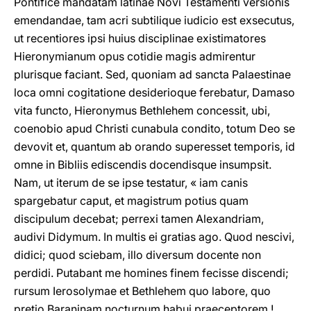
Pontifice mandatam latinae Novi Testamenti versionis
emendandae, tam acri subtilique iudicio est exsecutus,
ut recentiores ipsi huius disciplinae existimatores
Hieronymianum opus cotidie magis admirentur
plurisque faciant. Sed, quoniam ad sancta Palaestinae
loca omni cogitatione desiderioque ferebatur, Damaso
vita functo, Hieronymus Bethlehem concessit, ubi,
coenobio apud Christi cunabula condito, totum Deo se
devovit et, quantum ab orando superesset temporis, id
omne in Bibliis ediscendis docendisque insumpsit.
Nam, ut iterum de se ipse testatur, « iam canis
spargebatur caput, et magistrum potius quam
discipulum decebat; perrexi tamen Alexandriam,
audivi Didymum. In multis ei gratias ago. Quod nescivi,
didici; quod sciebam, illo diversum docente non
perdidi. Putabant me homines finem fecisse discendi;
rursum Ierosolymae et Bethlehem quo labore, quo
pretio Baraninam nocturnum habui praeceptorem !