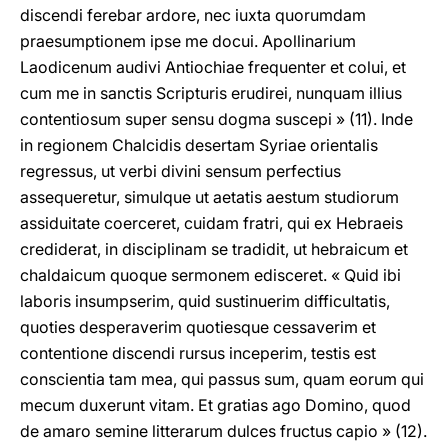
discendi ferebar ardore, nec iuxta quorumdam
praesumptionem ipse me docui. Apollinarium
Laodicenum audivi Antiochiae frequenter et colui, et
cum me in sanctis Scripturis erudirei, nunquam illius
contentiosum super sensu dogma suscepi » (11). Inde
in regionem Chalcidis desertam Syriae orientalis
regressus, ut verbi divini sensum perfectius
assequeretur, simulque ut aetatis aestum studiorum
assiduitate coerceret, cuidam fratri, qui ex Hebraeis
crediderat, in disciplinam se tradidit, ut hebraicum et
chaldaicum quoque sermonem edisceret. « Quid ibi
laboris insumpserim, quid sustinuerim difficultatis,
quoties desperaverim quotiesque cessaverim et
contentione discendi rursus inceperim, testis est
conscientia tam mea, qui passus sum, quam eorum qui
mecum duxerunt vitam. Et gratias ago Domino, quod
de amaro semine litterarum dulces fructus capio » (12).