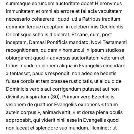
summaque eorundem auctoritate docet Hieronymus
immunitatem et omni ab errore et fallacia vacuitatem
necessario cohaerere : quod, uti a Patribus traditum
communiterque receptum, in celeberrimis Occidentis
Orientisque scholis didicerat. Et sane, cum, post
inceptam, Damasi Pontificis mandato, Novi Testamenti
recognitionem, quidam « homunculi » ipsum studiose
obiurgarent quod « adversus auctoritatem veterum et
totius mundi opinionem aliqua in Evangeliis emendare
» tentasset, paucis respondit, non adeo se hebetis
fuisse cordis et tam crassae rusticitatis, ut aliquid de
Dominicis verbis aut corrigendum putasset aut non
divinitus inspiratum (30). Primam vero Ezechielis
visionem de quattuor Evangeliis exponens « totum
autein corpus », animadvertit, « et dorsa piena oculis
adprobabit, qui viderit nihil esse in Evangeliis quod
non luceat et splendore suo mundum. illuminet : ut