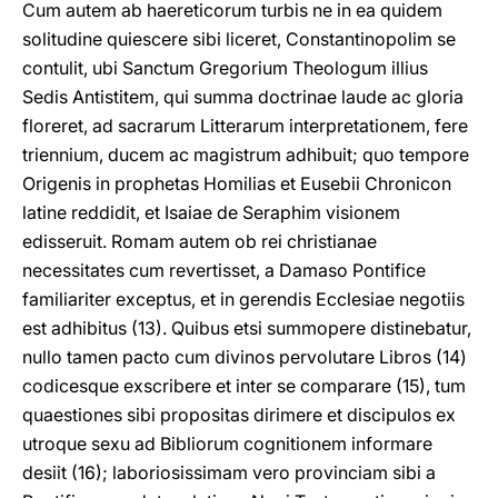
Cum autem ab haereticorum turbis ne in ea quidem
solitudine quiescere sibi liceret, Constantinopolim se
contulit, ubi Sanctum Gregorium Theologum illius
Sedis Antistitem, qui summa doctrinae laude ac gloria
floreret, ad sacrarum Litterarum interpretationem, fere
triennium, ducem ac magistrum adhibuit; quo tempore
Origenis in prophetas Homilias et Eusebii Chronicon
latine reddidit, et Isaiae de Seraphim visionem
edisseruit. Romam autem ob rei christianae
necessitates cum revertisset, a Damaso Pontifice
familiariter exceptus, et in gerendis Ecclesiae negotiis
est adhibitus (13). Quibus etsi summopere distinebatur,
nullo tamen pacto cum divinos pervolutare Libros (14)
codicesque exscribere et inter se comparare (15), tum
quaestiones sibi propositas dirimere et discipulos ex
utroque sexu ad Bibliorum cognitionem informare
desiit (16); laboriosissimam vero provinciam sibi a