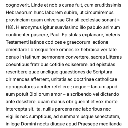
cognoverit. Linde et nobis curae fuit, cum eruditissimis
Hebraeorum hunc laborem subire, ut circumiremus
provinciam quam universae Christi ecclesiae sonant »
(18). Hieronymus igitur suavissimo illo pabulo animum
continenter pascere, Pauli Epistulas explanare, Veteris
Testamenti latinos codices e graecorum lectione
emendare librosque fere omnes ex hebraica veritate
denuo in latinum sermonem convertere, sacras Litteras
coeuntibus fratribus cotidie edisserere, ad epistulas
rescribere quae unclique quaestiones de Scriptura
dirimendas afferrent, unitatis ac doctrinae catholicae
oppugnatores acriter refellere ; neque – tantum apud
eum potuit Bibliorum amor – a scribendo vel dictando
ante desistere, quam manus obriguerint et vox morte
intercepta sit. Ita, nullis parcens nec laboribus nec
vigiliis nec sumptibus, ad summam usque senectutem,
in lege Domini noctu diuque apud Praesepe meditanda