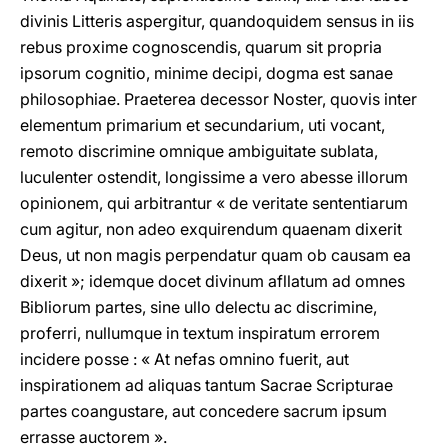
divinis Litteris aspergitur, quandoquidem sensus in iis
rebus proxime cognoscendis, quarum sit propria
ipsorum cognitio, minime decipi, dogma est sanae
philosophiae. Praeterea decessor Noster, quovis inter
elementum primarium et secundarium, uti vocant,
remoto discrimine omnique ambiguitate sublata,
luculenter ostendit, longissime a vero abesse illorum
opinionem, qui arbitrantur « de veritate sententiarum
cum agitur, non adeo exquirendum quaenam dixerit
Deus, ut non magis perpendatur quam ob causam ea
dixerit »; idemque docet divinum afllatum ad omnes
Bibliorum partes, sine ullo delectu ac discrimine,
proferri, nullumque in textum inspiratum errorem
incidere posse : « At nefas omnino fuerit, aut
inspirationem ad aliquas tantum Sacrae Scripturae
partes coangustare, aut concedere sacrum ipsum
errasse auctorem ».