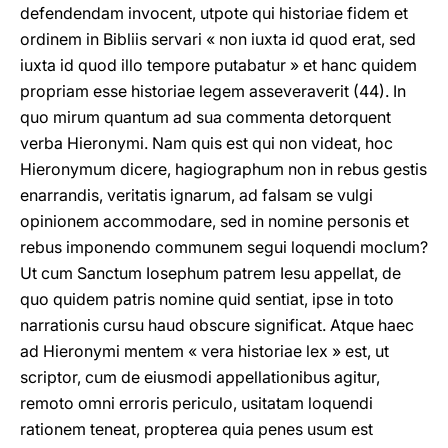
defendendam invocent, utpote qui historiae fidem et
ordinem in Bibliis servari « non iuxta id quod erat, sed
iuxta id quod illo tempore putabatur » et hanc quidem
propriam esse historiae legem asseveraverit (44). In
quo mirum quantum ad sua commenta detorquent
verba Hieronymi. Nam quis est qui non videat, hoc
Hieronymum dicere, hagiographum non in rebus gestis
enarrandis, veritatis ignarum, ad falsam se vulgi
opinionem accommodare, sed in nomine personis et
rebus imponendo communem segui loquendi moclum?
Ut cum Sanctum Iosephum patrem Iesu appellat, de
quo quidem patris nomine quid sentiat, ipse in toto
narrationis cursu haud obscure significat. Atque haec
ad Hieronymi mentem « vera historiae lex » est, ut
scriptor, cum de eiusmodi appellationibus agitur,
remoto omni erroris periculo, usitatam loquendi
rationem teneat, propterea quia penes usum est