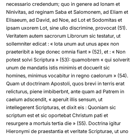
necessario credendum; quo in genere ad Ionam et
Ninivitas, ad reginam Saba et Salomonem, ad Eliam et
Elisaeum, ad David, ad Noe, ad Lot et Sodomitas et
ipsam uxorem Lot, sine ullo discrimine, provocat (51).
Veritatem autem sacrorum Librorum sic testatur, ut
sollemniter edicat : « Iota unum aut unus apex non
praeteribit a lege donec omnia fiant » (52), et : « Non
potest solvi Scriptura » (53): quamobrem « qui solverit
unum de mandatis istis minimis et docuerit sic
homines, minimus vocabitur in regno caelorum » (54).
Quam ut doctrinam Apostoli, quos brevi in terris erat
relicturus, piene imbiberbnt, ante quam ad Patrem in
caelum adscendit, « aperuit illis sensum, ut
intellegerent Scripturas, et dixit eis : Quoniam sic
scriptum est et sic oportebat Christum pati et
resurgere a mortuis tertia die » (55). Doctrina igitur
Hieronymi de praestantia et veritate Scripturae, ut uno