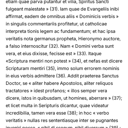
etiam quae parva putantur et vilia, Spiritus Sancti
fulgeant maiestate » (31). Iam quae de Evangeliis inibi
affirmat, eadem de omnibus aliis « Dominicis verbis »
in singulis commentariis profitetur, ut catholicae
interpreta tionis legem ac fundamentum; et hac ipsa
veritatis nota germanus propheta, Hieronymo auctore,
a falso internoscitur (32). Nam « Domini verba sunt
vera, et eius dixisse, fecisse est » (33). Itaque
«Scriptura mentiri non potest » (34), et nefas est dicere
Scripturam mentiri (35), immo solum errorem nominis
in eius verbis admittere (36). Addit praeterea Sanctus
Doctor, se « aliter habere Apostolos, aliter reliquos
tractatores » idest profanos; « illos semper vera
dicere, istos in quibusdam, ut homines, aberrare » (37);
et licet multa in Seripturis dicantur, quae videatur
incredibilia, tamen vera esse (38); in hoc « verbo
veritatis » nullas res sententiasque inter se pugnantes
inveniri posse, « nihil di ssonum, nihil diversum » (39) ;