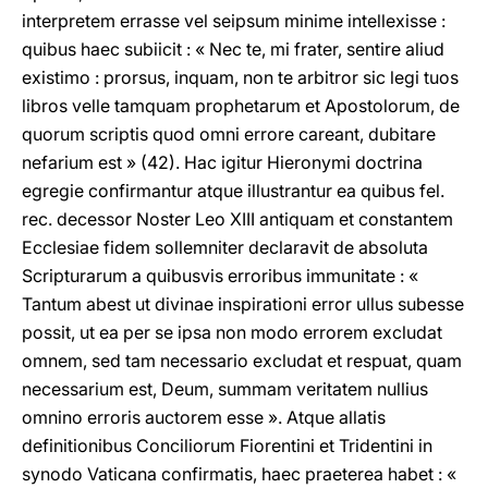
interpretem errasse vel seipsum minime intellexisse :
quibus haec subiicit : « Nec te, mi frater, sentire aliud
existimo : prorsus, inquam, non te arbitror sic legi tuos
libros velle tamquam prophetarum et Apostolorum, de
quorum scriptis quod omni errore careant, dubitare
nefarium est » (42). Hac igitur Hieronymi doctrina
egregie confirmantur atque illustrantur ea quibus fel.
rec. decessor Noster Leo XIII antiquam et constantem
Ecclesiae fidem sollemniter declaravit de absoluta
Scripturarum a quibusvis erroribus immunitate : «
Tantum abest ut divinae inspirationi error ullus subesse
possit, ut ea per se ipsa non modo errorem excludat
omnem, sed tam necessario excludat et respuat, quam
necessarium est, Deum, summam veritatem nullius
omnino erroris auctorem esse ». Atque allatis
definitionibus Conciliorum Fiorentini et Tridentini in
synodo Vaticana confirmatis, haec praeterea habet : «