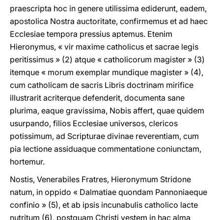
praescripta hoc in genere utilissima ediderunt, eadem,
apostolica Nostra auctoritate, confirmemus et ad haec
Ecclesiae tempora pressius aptemus. Etenim
Hieronymus, « vir maxime catholicus et sacrae legis
peritissimus » (2) atque « catholicorum magister » (3)
itemque « morum exemplar mundique magister » (4),
cum catholicam de sacris Libris doctrinam mirifice
illustrarit acriterque defenderit, documenta sane
plurima, eaque gravissima, Nobis affert, quae quidem
usurpando, filios Ecclesiae universos, clericos
potissimum, ad Scripturae divinae reverentiam, cum
pia lectione assiduaque commentatione coniunctam,
hortemur.
Nostis, Venerabiles Fratres, Hieronymum Stridone
natum, in oppido « Dalmatiae quondam Pannoniaeque
confinio » (5), et ab ipsis incunabulis catholico lacte
nutritum (6), postquam Christi vestem in hac alma