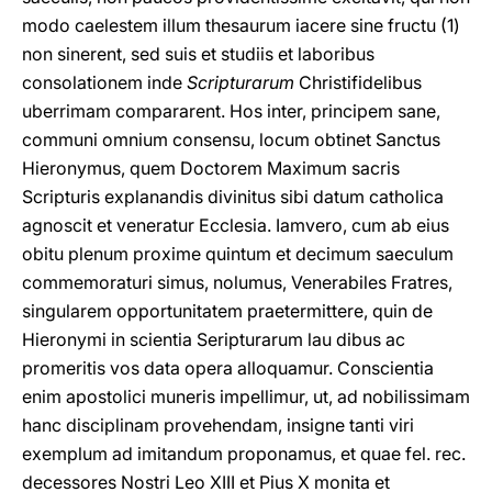
modo caelestem illum thesaurum iacere sine fructu (1)
non sinerent, sed suis et studiis et laboribus
consolationem inde
Scripturarum
Christifidelibus
uberrimam compararent. Hos inter, principem sane,
communi omnium consensu, locum obtinet Sanctus
Hieronymus, quem Doctorem Maximum sacris
Scripturis explanandis divinitus sibi datum catholica
agnoscit et veneratur Ecclesia. Iamvero, cum ab eius
obitu plenum proxime quintum et decimum saeculum
commemoraturi simus, nolumus, Venerabiles Fratres,
singularem opportunitatem praetermittere, quin de
Hieronymi in scientia Seripturarum lau dibus ac
promeritis vos data opera alloquamur. Conscientia
enim apostolici muneris impellimur, ut, ad nobilissimam
hanc disciplinam provehendam, insigne tanti viri
exemplum ad imitandum proponamus, et quae fel. rec.
decessores Nostri Leo XIII et Pius X monita et