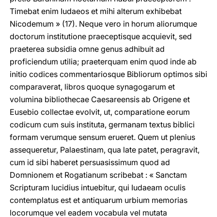
Timebat enim Iudaeos et mihi alterum exhibebat
Nicodemum » (17). Neque vero in horum aliorumque
doctorum institutione praeceptisque acquievit, sed
praeterea subsidia omne genus adhibuit ad
proficiendum utilia; praeterquam enim quod inde ab
initio codices commentariosque Bibliorum optimos sibi
comparaverat, libros quoque synagogarum et
volumina bibliothecae Caesareensis ab Origene et
Eusebio collectae evolvit, ut, comparatione eorum
codicum cum suis instituta, germanam textus biblici
formam verumque sensum erueret. Quem ut plenius
assequeretur, Palaestinam, qua late patet, peragravit,
cum id sibi haberet persuasissimum quod ad
Domnionem et Rogatianum scribebat : « Sanctam
Scripturam lucidius intuebitur, qui Iudaeam oculis
contemplatus est et antiquarum urbium memorias
locorumque vel eadem vocabula vel mutata