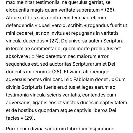
maxime nitar testimoniis, ne querulus garriat, se
eloquentia magis quam veritate superatum » (26).
Atque in libris suis contra eundem haereticum
defendendis « quasi vero », scribit, « rogandus fuerit ut
mihi cederet, et non invitus et repugnans in veritatis
vincula ducendus » (27). De universa autem Scriptura,
in Ieremiae commentario, quem morte prohibitus est
absolvere : « Nec parentum nec maiorum error
sequendus est, sed auctoritas Scripturarum et Dei
docentis imperium » (28). Et viam rationemque
adversus hostes dimicandi sic Fabiolam docet : « Cum
divinis Scripturis fueris eruditus et leges earum ac
testimonia vincula scieris veritatis, contendes cum
adversariis, ligabis eos et vinctos duces in captivitatem
et de hostibus quondam atque captivis liberos Dei
facies » (29).
Porro cum divina sacrorum Librorum inspiratione