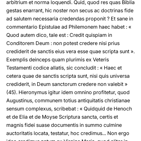
arbitrium et norma loquendi. Quid, quod res quas Biblia
gestas enarrant, hic noster non secus ac doctrinas fide
ad salutem necessaria credendas proponit ? Et sane in
commentario Epistulae ad Philemonem haec habet : «
Quod autem dico, tale est : Credit quispiam in
Conditorem Deum : non potest credere nisi prius
crediderit de sanctis eius vera esse quae scripta sunt ».
Exemplis deinceps quam plurimis ex Veteris
Testamenti codice allatis, sic concludit : « Haec et
cetera quae de sanctis scripta sunt, nisi quis universa
crediderit, in Deum sanctorum credere non valebit »
(45). Hieronymus igitur idem omnino profitetur, quod
Augustinus, communem totius antiquitatis christianae
sensum complexus, scribebat : « Quidquid de Henoch
et de Elia et de Moyse Scriptura sancta, certis et
magnis fidei suase documentis in summo culmine
auctoritatis locata, testatur, hoc credimus... Non ergo