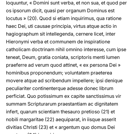
loquuntur, « Domini sunt verba, et non sua, et quod per
os ipsorum dicit, quasi per organum Dominus est
locutus » (20). Quod si etiam inquirimus, qua ratione
haec Dei, uti causae principia, virtus atque actio in
hagiographum sit intellegenda, cernere licet, inter
Hieronymi verba et communem de inspiratione
catholicam doctrinam nihil omnino interesse, cum ipse
teneat, Deum, gratia coniata, scriptoris menti lumen
praeferre ad verum quod attinet, « ex persona Dei »
hominibus proponendum; voluntatem praeterea
movere atque ad scribendum impellere; ipsi denique
peculiariter continenterque adesse donec librum
perficiat. Quo potissimum ex capite sanctissimus vir
summam Scripturarum praestantiam ac dignitatem
infert, quarum scientiam thesauro pretioso (21) et
nobili margaritae (22) aequiparat, in iisque asserit
divitias Christi (23) et « argentum quo domus Dei