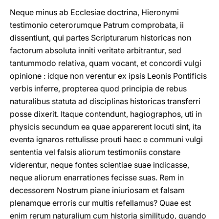
Neque minus ab Ecclesiae doctrina, Hieronymi
testimonio ceterorumque Patrum comprobata, ii
dissentiunt, qui partes Scripturarum historicas non
factorum absoluta inniti veritate arbitrantur, sed
tantummodo relativa, quam vocant, et concordi vulgi
opinione : idque non verentur ex ipsis Leonis Pontificis
verbis inferre, propterea quod principia de rebus
naturalibus statuta ad disciplinas historicas transferri
posse dixerit. Itaque contendunt, hagiographos, uti in
physicis secundum ea quae apparerent locuti sint, ita
eventa ignaros rettulisse prouti haec e communi vulgi
sententia vel falsis aliorum testimoniis constare
viderentur, neque fontes scientiae suae indicasse,
neque aliorum enarrationes fecisse suas. Rem in
decessorem Nostrum piane iniuriosam et falsam
plenamque erroris cur multis refellamus? Quae est
enim rerum naturalium cum historia similitudo, quando