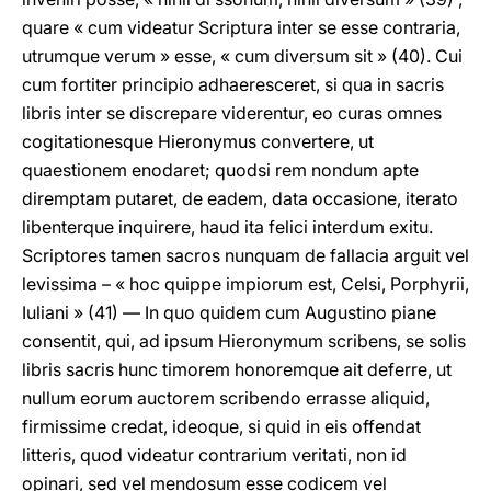
quare « cum videatur Scriptura inter se esse contraria,
utrumque verum » esse, « cum diversum sit » (40). Cui
cum fortiter principio adhaeresceret, si qua in sacris
libris inter se discrepare viderentur, eo curas omnes
cogitationesque Hieronymus convertere, ut
quaestionem enodaret; quodsi rem nondum apte
diremptam putaret, de eadem, data occasione, iterato
libenterque inquirere, haud ita felici interdum exitu.
Scriptores tamen sacros nunquam de fallacia arguit vel
levissima – « hoc quippe impiorum est, Celsi, Porphyrii,
Iuliani » (41) — In quo quidem cum Augustino piane
consentit, qui, ad ipsum Hieronymum scribens, se solis
libris sacris hunc timorem honoremque ait deferre, ut
nullum eorum auctorem scribendo errasse aliquid,
firmissime credat, ideoque, si quid in eis offendat
litteris, quod videatur contrarium veritati, non id
opinari, sed vel mendosum esse codicem vel