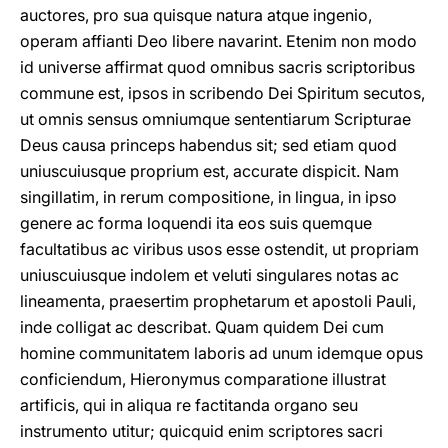
auctores, pro sua quisque natura atque ingenio,
operam affianti Deo libere navarint. Etenim non modo
id universe affirmat quod omnibus sacris scriptoribus
commune est, ipsos in scribendo Dei Spiritum secutos,
ut omnis sensus omniumque sententiarum Scripturae
Deus causa princeps habendus sit; sed etiam quod
uniuscuiusque proprium est, accurate dispicit. Nam
singillatim, in rerum compositione, in lingua, in ipso
genere ac forma loquendi ita eos suis quemque
facultatibus ac viribus usos esse ostendit, ut propriam
uniuscuiusque indolem et veluti singulares notas ac
lineamenta, praesertim prophetarum et apostoli Pauli,
inde colligat ac describat. Quam quidem Dei cum
homine communitatem laboris ad unum idemque opus
conficiendum, Hieronymus comparatione illustrat
artificis, qui in aliqua re factitanda organo seu
instrumento utitur; quicquid enim scriptores sacri