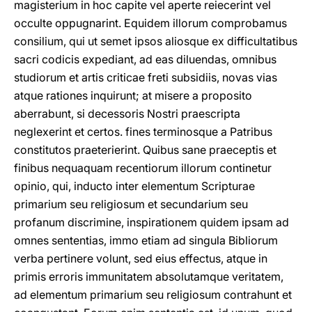
magisterium in hoc capite vel aperte reiecerint vel
occulte oppugnarint. Equidem illorum comprobamus
consilium, qui ut semet ipsos aliosque ex difficultatibus
sacri codicis expediant, ad eas diluendas, omnibus
studiorum et artis criticae freti subsidiis, novas vias
atque rationes inquirunt; at misere a proposito
aberrabunt, si decessoris Nostri praescripta
neglexerint et certos. fines terminosque a Patribus
constitutos praeterierint. Quibus sane praeceptis et
finibus nequaquam recentiorum illorum continetur
opinio, qui, inducto inter elementum Scripturae
primarium seu religiosum et secundarium seu
profanum discrimine, inspirationem quidem ipsam ad
omnes sententias, immo etiam ad singula Bibliorum
verba pertinere volunt, sed eius effectus, atque in
primis erroris immunitatem absolutamque veritatem,
ad elementum primarium seu religiosum contrahunt et