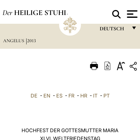
Der
HEILIGE STUHL
DEUTSCH
ANGELUS
2013
FRANÇAIS
ENGLISH
ITALIANO
PORTUGUÊS
ESPAÑOL
DE
-
EN
-
ES
-
FR
-
HR
-
IT
-
PT
DEUTSCH
POLSKI
العربيّة
HOCHFEST DER GOTTESMUTTER MARIA
XLVI. WELTFRIEDENSTAG
中文