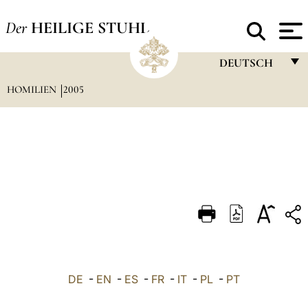
Der
HEILIGE STUHL
DEUTSCH
HOMILIEN
2005
FRANÇAIS
ENGLISH
ITALIANO
PORTUGUÊS
ESPAÑOL
DEUTSCH
POLSKI
العربيّة
DE
-
EN
-
ES
-
FR
-
IT
-
PL
-
PT
中文