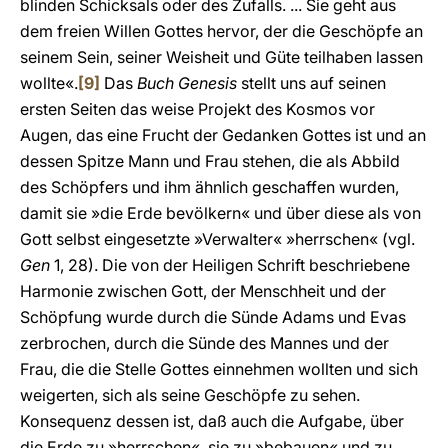
blinden Schicksals oder des Zufalls. ... Sie geht aus
dem freien Willen Gottes hervor, der die Geschöpfe an
seinem Sein, seiner Weisheit und Güte teilhaben lassen
wollte«.
[9]
Das
Buch Genesis
stellt uns auf seinen
ersten Seiten das weise Projekt des Kosmos vor
Augen, das eine Frucht der Gedanken Gottes ist und an
dessen Spitze Mann und Frau stehen, die als Abbild
des Schöpfers und ihm ähnlich geschaffen wurden,
damit sie »die Erde bevölkern« und über diese als von
Gott selbst eingesetzte »Verwalter« »herrschen« (vgl.
Gen
1, 28). Die von der Heiligen Schrift beschriebene
Harmonie zwischen Gott, der Menschheit und der
Schöpfung wurde durch die Sünde Adams und Evas
zerbrochen, durch die Sünde des Mannes und der
Frau, die die Stelle Gottes einnehmen wollten und sich
weigerten, sich als seine Geschöpfe zu sehen.
Konsequenz dessen ist, daß auch die Aufgabe, über
die Erde zu »herrschen«, sie zu »bebauen« und zu