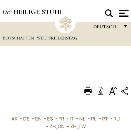
Der
HEILIGE STUHL
DEUTSCH
BOTSCHAFTEN
WELTFRIEDENSTAG
FRANÇAIS
ENGLISH
ITALIANO
PORTUGUÊS
ESPAÑOL
DEUTSCH
POLSKI
العربيّة
AR
-
DE
-
EN
-
ES
-
FR
-
IT
-
NL
-
PL
-
PT
-
RU
-
ZH_CN
-
ZH_TW
中文