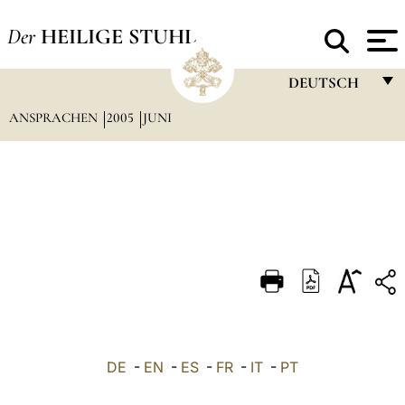
Der
HEILIGE STUHL
DEUTSCH
ANSPRACHEN
2005
JUNI
FRANÇAIS
ENGLISH
ITALIANO
PORTUGUÊS
ESPAÑOL
DEUTSCH
POLSKI
العربيّة
DE
-
EN
-
ES
-
FR
-
IT
-
PT
中文