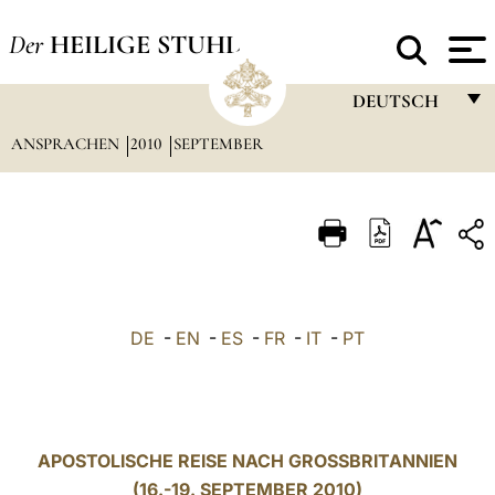
Der
HEILIGE STUHL
DEUTSCH
ANSPRACHEN
2010
SEPTEMBER
FRANÇAIS
ENGLISH
ITALIANO
PORTUGUÊS
ESPAÑOL
DE
-
EN
-
ES
-
FR
-
IT
-
PT
DEUTSCH
POLSKI
العربيّة
APOSTOLISCHE REISE NACH GROSSBRITANNIEN
(16.-19. SEPTEMBER 2010)
中文