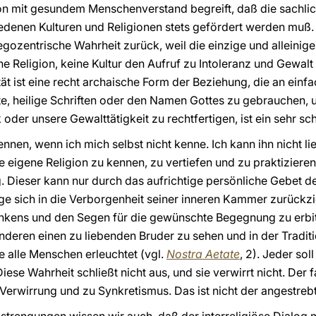
on mit gesundem Menschenverstand begreift, daß die sachlic
denen Kulturen und Religionen stets gefördert werden muß. 
gozentrische Wahrheit zurück, weil die einzige und alleinige W
ne Religion, keine Kultur den Aufruf zu Intoleranz und Gewa
tät ist eine recht archaische Form der Beziehung, die an einf
te, heilige Schriften oder den Namen Gottes zu gebrauchen, 
tik oder unsere Gewalttätigkeit zu rechtfertigen, ist ein sehr sc
nnen, wenn ich mich selbst nicht kenne. Ich kann ihn nicht li
e eigene Religion zu kennen, zu vertiefen und zu praktizieren
g. Dieser kann nur durch das aufrichtige persönliche Gebet d
e sich in die Verborgenheit seiner inneren Kammer zurückzi
enkens und den Segen für die gewünschte Begegnung zu erbitt
deren einen zu liebenden Bruder zu sehen und in der Traditio
e alle Menschen erleuchtet (vgl.
Nostra Aetate
, 2). Jeder sol
iese Wahrheit schließt nicht aus, und sie verwirrt nicht. Der
u Verwirrung und zu Synkretismus. Das ist nicht der angestreb