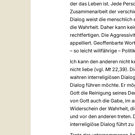
der das Leben ist. Jede Pers
Zusammenarbeit der verschie
Dialog weist die menschlich e
die Wahrheit. Daher kann kei
rechtfertigen. Die Aggressivi
appelliert. Geoffenbarte Wor
– so leicht willfährige – Poli
Ich kann den anderen nicht ke
nicht liebe (vgl.
Mt
22,39). Di
wahren interreligiösen Dialo
Dialog führen möchte. Er mög
Gott die Reinigung seines D
von Gott auch die Gabe, im an
Widerschein der Wahrheit, di
und vor den anderen treten. D
interreligiöse Dialog führt z