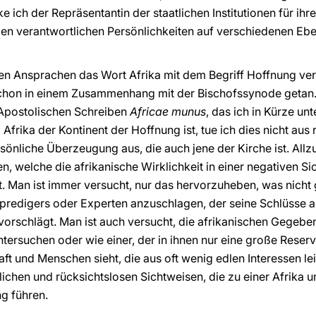
e ich der Repräsentantin der staatlichen Institutionen für ih
den verantwortlichen Persönlichkeiten auf verschiedenen Eb
ren Ansprachen das Wort Afrika mit dem Begriff Hoffnung ve
schon in einem Zusammenhang mit der Bischofssynode geta
Apostolischen Schreiben
Africae munus
, das ich in Kürze u
Afrika der Kontinent der Hoffnung ist, tue ich dies nicht aus 
önliche Überzeugung aus, die auch jene der Kirche ist. Allzu 
n, welche die afrikanische Wirklichkeit in einer negativen Sic
. Man ist immer versucht, nur das hervorzuheben, was nicht ge
predigers oder Experten anzuschlagen, der seine Schlüsse a
rschlägt. Man ist auch versucht, die afrikanischen Gegeben
tersuchen oder wie einer, der in ihnen nur eine große Reserv
t und Menschen sieht, die aus oft wenig edlen Interessen l
hlichen und rücksichtslosen Sichtweisen, die zu einer Afrika
g führen.