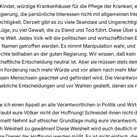
Kinder, würdige Krankenhäuser für die Pflege der Kranken; er
gierung, die persönliche Interessen nicht mit allgemeinen In
echtigkeit. Derzeit gibt es zu viele Skandale und Ungerechtig
 Lüge, zu viel Gewalt, die zu Elend und Tod führt. Diese Übel
he Welt. Jedes Volk will die politischen und wirtschaftliche
m Namen getroffen werden. Es nimmt Manipulation wahr, und s
hte teilhaben an der guten Regierung. Wir wissen, daß kein
chaftliche Entscheidung neutral ist. Aber sie müssen stets 
men Forderung nach mehr Würde und vor allem nach mehr Mensc
ß sein Menschsein geachtet und gefördert wird. Die Verantwort
gebliche Entscheidungen und vor Wahlen gestellt, denen sie
ich einen Appell an alle Verantwortlichen in Politik und Wir
eraubt eure Völker nicht der Hoffnung! Schneidet ihnen nicht d
melt! Nehmt auf ethischer Grundlage mutig eure Verantwortu
uch Weisheit zu gewähren! Diese Weisheit wird euch deutlich 
re Diener der Hoffnung werden müßt. Es ist nicht einfach, di