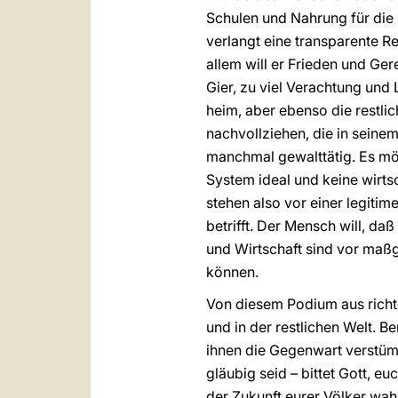
Schulen und Nahrung für die 
verlangt eine transparente Re
allem will er Frieden und Ger
Gier, zu viel Verachtung und
heim, aber ebenso die restlic
nachvollziehen, die in seine
manchmal gewalttätig. Es möc
System ideal und keine wirts
stehen also vor einer legiti
betrifft. Der Mensch will, da
und Wirtschaft sind vor maß
können.
Von diesem Podium aus richte 
und in der restlichen Welt. B
ihnen die Gegenwart verstüm
gläubig seid – bittet Gott, e
der Zukunft eurer Völker wah