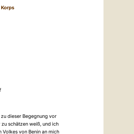
العربيّة
n Korps
中文
LATINE
!
it zu dieser Begegnung vor
r zu schätzen weiß, und ich
n Volkes von Benin an mich