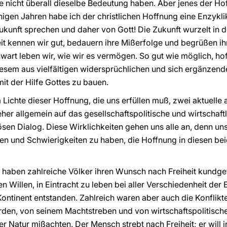
e nicht überall dieselbe Bedeutung haben. Aber jenes der H
einigen Jahren habe ich der christlichen Hoffnung eine Enzyk
kunft sprechen und daher von Gott! Die Zukunft wurzelt in d
t kennen wir gut, bedauern ihre Mißerfolge und begrüßen ih
art leben wir, wie wir es vermögen. So gut wie möglich, hoff
iesem aus vielfältigen widersprüchlichen und sich ergänzen
 der Hilfe Gottes zu bauen.
Lichte dieser Hoffnung, die uns erfüllen muß, zwei aktuelle 
 eher allgemein auf das gesellschaftspolitische und wirtschaf
iösen Dialog. Diese Wirklichkeiten gehen uns alle an, denn un
 und Schwierigkeiten zu haben, die Hoffnung in diesen be
haben zahlreiche Völker ihren Wunsch nach Freiheit kundget
ren Willen, in Eintracht zu leben bei aller Verschiedenheit der
 Kontinent entstanden. Zahlreich waren aber auch die Konflikte
en, von seinem Machtstreben und von wirtschaftspolitische
Natur mißachten. Der Mensch strebt nach Freiheit; er will in