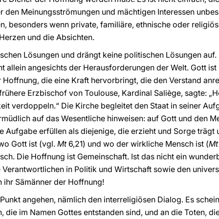
r den Meinungsströmungen und mächtigen Interessen unbesc
n, besonders wenn private, familiäre, ethnische oder religiö
e Herzen und die Absichten.
nischen Lösungen und drängt keine politischen Lösungen auf. 
ht allein angesichts der Herausforderungen der Welt. Gott ist
r Hoffnung, die eine Kraft hervorbringt, die den Verstand anr
frühere Erzbischof von Toulouse, Kardinal Saliège, sagte: „
eit verdoppeln.“ Die Kirche begleitet den Staat in seiner Aufg
rmüdlich auf das Wesentliche hinweisen: auf Gott und den M
 Aufgabe erfüllen als diejenige, die erzieht und Sorge trägt
 wo Gott ist (vgl.
Mt
6,21) und wo der wirkliche Mensch ist (
Mt
tisch. Die Hoffnung ist Gemeinschaft. Ist das nicht ein wunde
 Verantwortlichen in Politik und Wirtschaft sowie den univers
ch ihr Sämänner der Hoffnung!
Punkt angehen, nämlich den interreligiösen Dialog. Es scheint
rn, die im Namen Gottes entstanden sind, und an die Toten, d