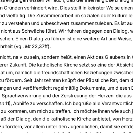
rengungen wissen wir auch, daß der interreligiöse Dialog m
 Gründen verhindert wird. Dies stellt in keinster Weise eine
ind vielfältig. Die Zusammenarbeit im sozialen oder kulturell
r zu verstehen und unbeschwert zusammenzuleben. Es ist auc
 nicht aus Schwäche führt. Wir führen dagegen den Dialog, w
chen. Einen Dialog zu führen ist eine weitere Art und Weise,
hrheit (vgl.
Mt
22,37ff).
icht, naiv zu sein, sondern heißt, einen Akt des Glaubens in
erer Zukunft. Die katholische Kirche setzt so eine der Absic
Tat um, nämlich die freundschaftlichen Beziehungen zwische
 zu fördern. Seit Jahrzehnten knüpft der Päpstliche Rat, dem di
ngen und veröffentlicht regelmäßig Dokumente, um diesen Di
r Sprachverwirrung und der Zerstreuung der Herzen, die aus
en
11), Abhilfe zu verschaffen. Ich begrüße alle Verantwortlic
er zu kommen, um mich zu treffen. Ich möchte ihnen wie auch
daß der Dialog, den die katholische Kirche anbietet, von Her
u fördern, vor allem unter den Jugendlichen, damit sie ent