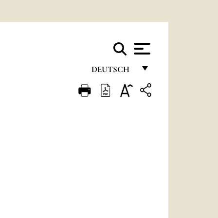
DEUTSCH
FRANÇAIS
ENGLISH
ITALIANO
PORTUGUÊS
ESPAÑOL
DEUTSCH
POLSKI