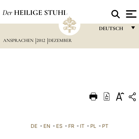
Der
HEILIGE STUHL
DEUTSCH
ANSPRACHEN
2012
DEZEMBER
FRANÇAIS
ENGLISH
ITALIANO
PORTUGUÊS
ESPAÑOL
DEUTSCH
POLSKI
العربيّة
DE
-
EN
-
ES
-
FR
-
IT
-
PL
-
PT
中文