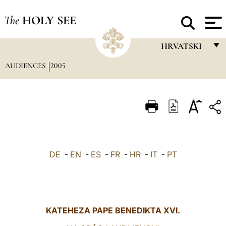
The
HOLY SEE
HRVATSKI
AUDIENCES
2005
FRANÇAIS
ENGLISH
ITALIANO
PORTUGUÊS
ESPAÑOL
DE
-
EN
-
ES
-
FR
-
HR
-
IT
-
PT
DEUTSCH
POLSKI
العربيّة
KATEHEZA PAPE BENEDIKTA XVI.
中文