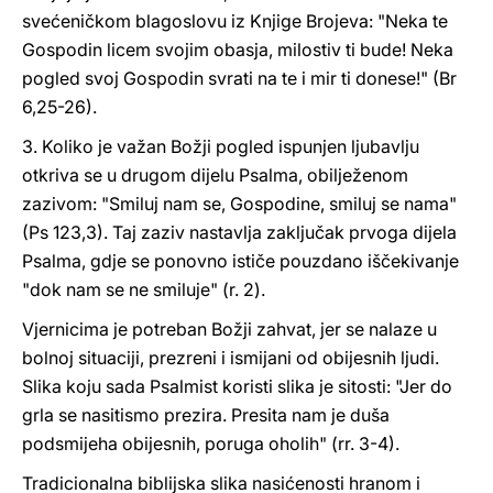
svećeničkom blagoslovu iz Knjige Brojeva: "Neka te
Gospodin licem svojim obasja, milostiv ti bude! Neka
pogled svoj Gospodin svrati na te i mir ti donese!" (Br
6,25-26).
3. Koliko je važan Božji pogled ispunjen ljubavlju
otkriva se u drugom dijelu Psalma, obilježenom
zazivom: "Smiluj nam se, Gospodine, smiluj se nama"
(Ps 123,3). Taj zaziv nastavlja zaključak prvoga dijela
Psalma, gdje se ponovno ističe pouzdano iščekivanje
"dok nam se ne smiluje" (r. 2).
Vjernicima je potreban Božji zahvat, jer se nalaze u
bolnoj situaciji, prezreni i ismijani od obijesnih ljudi.
Slika koju sada Psalmist koristi slika je sitosti: "Jer do
grla se nasitismo prezira. Presita nam je duša
podsmijeha obijesnih, poruga oholih" (rr. 3-4).
Tradicionalna biblijska slika nasićenosti hranom i