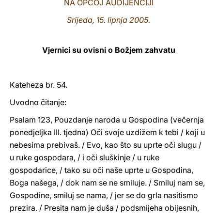
NA OPĆOJ AUDIJENCIJI
LATINE
Srijeda, 15. lipnja 2005.
Vjernici su ovisni o Božjem zahvatu
Kateheza br. 54.
Uvodno čitanje:
Psalam 123, Pouzdanje naroda u Gospodina (večernja
ponedjeljka III. tjedna) Oči svoje uzdižem k tebi / koji u
nebesima prebivaš. / Evo, kao što su uprte oči slugu /
u ruke gospodara, / i oči sluškinje / u ruke
gospodarice, / tako su oči naše uprte u Gospodina,
Boga našega, / dok nam se ne smiluje. / Smiluj nam se,
Gospodine, smiluj se nama, / jer se do grla nasitismo
prezira. / Presita nam je duša / podsmijeha obijesnih,