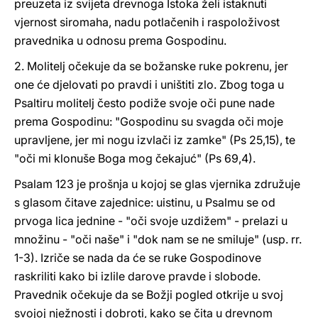
preuzeta iz svijeta drevnoga Istoka želi istaknuti
vjernost siromaha, nadu potlačenih i raspoloživost
pravednika u odnosu prema Gospodinu.
2. Molitelj očekuje da se božanske ruke pokrenu, jer
one će djelovati po pravdi i uništiti zlo. Zbog toga u
Psaltiru molitelj često podiže svoje oči pune nade
prema Gospodinu: "Gospodinu su svagda oči moje
upravljene, jer mi nogu izvlači iz zamke" (Ps 25,15), te
"oči mi klonuše Boga mog čekajuć" (Ps 69,4).
Psalam 123 je prošnja u kojoj se glas vjernika združuje
s glasom čitave zajednice: uistinu, u Psalmu se od
prvoga lica jednine - "oči svoje uzdižem" - prelazi u
množinu - "oči naše" i "dok nam se ne smiluje" (usp. rr.
1-3). Izriče se nada da će se ruke Gospodinove
raskriliti kako bi izlile darove pravde i slobode.
Pravednik očekuje da se Božji pogled otkrije u svoj
svojoj nježnosti i dobroti, kako se čita u drevnom