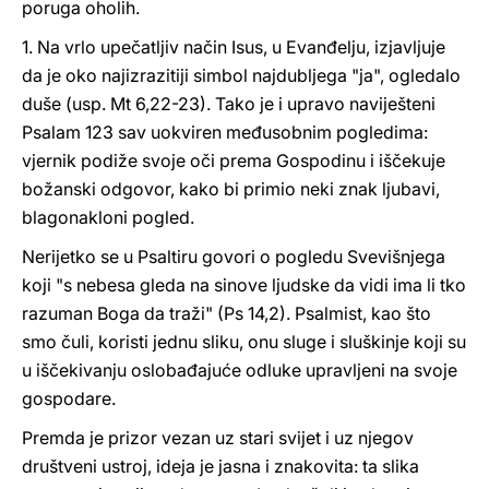
poruga oholih.
1. Na vrlo upečatljiv način Isus, u Evanđelju, izjavljuje
da je oko najizrazitiji simbol najdubljega "ja", ogledalo
duše (usp. Mt 6,22-23). Tako je i upravo naviješteni
Psalam 123 sav uokviren međusobnim pogledima:
vjernik podiže svoje oči prema Gospodinu i iščekuje
božanski odgovor, kako bi primio neki znak ljubavi,
blagonakloni pogled.
Nerijetko se u Psaltiru govori o pogledu Svevišnjega
koji "s nebesa gleda na sinove ljudske da vidi ima li tko
razuman Boga da traži" (Ps 14,2). Psalmist, kao što
smo čuli, koristi jednu sliku, onu sluge i sluškinje koji su
u iščekivanju oslobađajuće odluke upravljeni na svoje
gospodare.
Premda je prizor vezan uz stari svijet i uz njegov
društveni ustroj, ideja je jasna i znakovita: ta slika