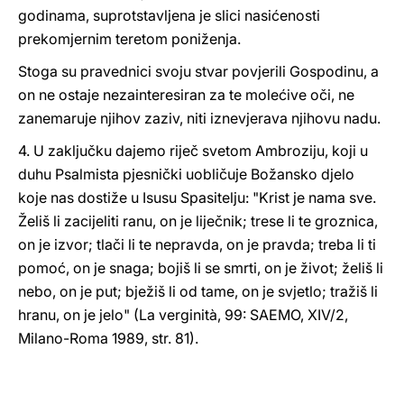
godinama, suprotstavljena je slici nasićenosti
prekomjernim teretom poniženja.
Stoga su pravednici svoju stvar povjerili Gospodinu, a
on ne ostaje nezainteresiran za te molećive oči, ne
zanemaruje njihov zaziv, niti iznevjerava njihovu nadu.
4. U zaključku dajemo riječ svetom Ambroziju, koji u
duhu Psalmista pjesnički uobličuje Božansko djelo
koje nas dostiže u Isusu Spasitelju: "Krist je nama sve.
Želiš li zacijeliti ranu, on je liječnik; trese li te groznica,
on je izvor; tlači li te nepravda, on je pravda; treba li ti
pomoć, on je snaga; bojiš li se smrti, on je život; želiš li
nebo, on je put; bježiš li od tame, on je svjetlo; tražiš li
hranu, on je jelo" (La verginità, 99: SAEMO, XIV/2,
Milano-Roma 1989, str. 81).