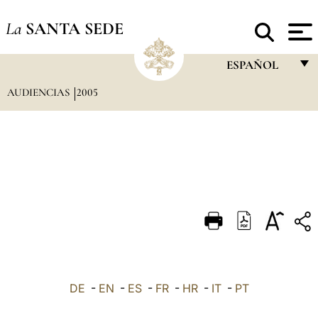
La
SANTA SEDE
ESPAÑOL
AUDIENCIAS
2005
FRANÇAIS
ENGLISH
ITALIANO
PORTUGUÊS
ESPAÑOL
DEUTSCH
POLSKI
العربيّة
DE
-
EN
-
ES
-
FR
-
HR
-
IT
-
PT
中文