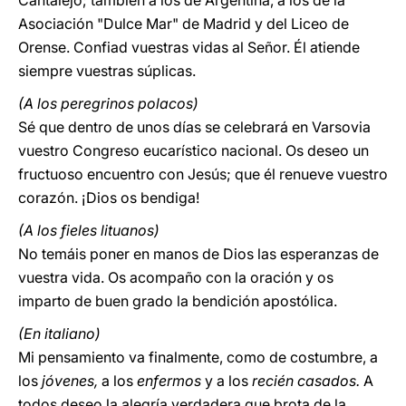
Cantalejo; también a los de Argentina, a los de la
Asociación "Dulce Mar" de Madrid y del Liceo de
Orense. Confiad vuestras vidas al Señor. Él atiende
siempre vuestras súplicas.
(A los peregrinos polacos)
Sé que dentro de unos días se celebrará en Varsovia
vuestro Congreso eucarístico nacional. Os deseo un
fructuoso encuentro con Jesús; que él renueve vuestro
corazón. ¡Dios os bendiga!
(A los fieles lituanos)
No temáis poner en manos de Dios las esperanzas de
vuestra vida. Os acompaño con la oración y os
imparto de buen grado la bendición apostólica.
(En italiano)
Mi pensamiento va finalmente, como de costumbre, a
los
jóvenes,
a los
enfermos
y a los
recién casados.
A
todos deseo la alegría verdadera que brota de la