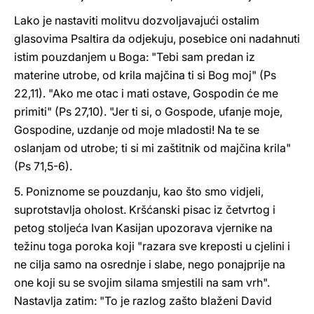
Lako je nastaviti molitvu dozvoljavajući ostalim
glasovima Psaltira da odjekuju, posebice oni nadahnuti
istim pouzdanjem u Boga: "Tebi sam predan iz
materine utrobe, od krila majčina ti si Bog moj" (Ps
22,11). "Ako me otac i mati ostave, Gospodin će me
primiti" (Ps 27,10). "Jer ti si, o Gospode, ufanje moje,
Gospodine, uzdanje od moje mladosti! Na te se
oslanjam od utrobe; ti si mi zaštitnik od majčina krila"
(Ps 71,5-6).
5. Poniznome se pouzdanju, kao što smo vidjeli,
suprotstavlja oholost. Kršćanski pisac iz četvrtog i
petog stoljeća Ivan Kasijan upozorava vjernike na
težinu toga poroka koji "razara sve kreposti u cjelini i
ne cilja samo na osrednje i slabe, nego ponajprije na
one koji su se svojim silama smjestili na sam vrh".
Nastavlja zatim: "To je razlog zašto blaženi David