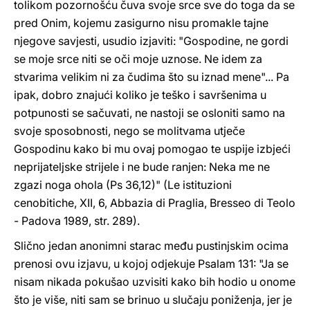
tolikom pozornošću čuva svoje srce sve do toga da se
pred Onim, kojemu zasigurno nisu promakle tajne
njegove savjesti, usudio izjaviti: "Gospodine, ne gordi
se moje srce niti se oči moje uznose. Ne idem za
stvarima velikim ni za čudima što su iznad mene"... Pa
ipak, dobro znajući koliko je teško i savršenima u
potpunosti se sačuvati, ne nastoji se osloniti samo na
svoje sposobnosti, nego se molitvama utječe
Gospodinu kako bi mu ovaj pomogao te uspije izbjeći
neprijateljske strijele i ne bude ranjen: Neka me ne
zgazi noga ohola (Ps 36,12)" (Le istituzioni
cenobitiche, XII, 6, Abbazia di Praglia, Bresseo di Teolo
- Padova 1989, str. 289).
Slično jedan anonimni starac među pustinjskim ocima
prenosi ovu izjavu, u kojoj odjekuje Psalam 131: "Ja se
nisam nikada pokušao uzvisiti kako bih hodio u onome
što je više, niti sam se brinuo u slučaju poniženja, jer je