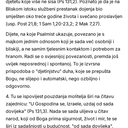
djetetu koje više ne sisa (Ps 131,2). Poznato je da je na
Bliskom istoku službeni prestanak dojenja bio
smješten oko treće godine života i svečano proslavljen
(usp. Post 21,8; 1 Sam 1,20-23,2; 2 Mak 7,27).
Dijete, na koje Psalmist ukazuje, povezano je s
majkom jednim odnosom koji je sada već osobniji i
bliskiji, a ne samim tjelesnim kontaktom i potrebom za
hranom. Radi se o svjesnijoj povezanosti, premda još
uvijek neposrednoj i spontanoj. To je izvrsna
prispodoba o "djetinjstvu" duha, koje se prepušta
Bogu, ne slijepo i automatski, nego ozbiljno i
odgovorno.
4. Tu se ispovijest pouzdanja molitelja širi na čitavu
zajednicu: "U Gospodina se, Izraele, uzdaj od sada
dovijeka" (Ps 131,3). Nada se sada ulijeva u čitav
narod, koji od Boga prima sigurnost, život i mir, te se
širi iz sadašnjosti u budućnost, "od sada dovijeka".