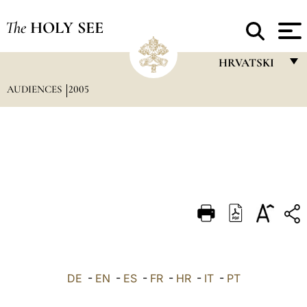
The
HOLY SEE
HRVATSKI
AUDIENCES
2005
FRANÇAIS
ENGLISH
ITALIANO
PORTUGUÊS
ESPAÑOL
DEUTSCH
POLSKI
العربيّة
DE
-
EN
-
ES
-
FR
-
HR
-
IT
-
PT
中文