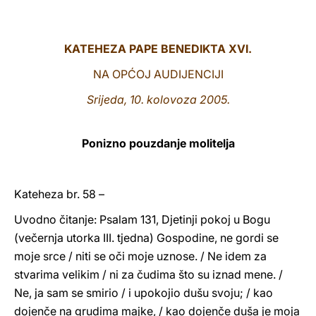
LATINE
KATEHEZA PAPE BENEDIKTA XVI.
NA OPĆOJ AUDIJENCIJI
Srijeda, 10. kolovoza 2005.
Ponizno pouzdanje molitelja
Kateheza br. 58 –
Uvodno čitanje: Psalam 131, Djetinji pokoj u Bogu
(večernja utorka III. tjedna) Gospodine, ne gordi se
moje srce / niti se oči moje uznose. / Ne idem za
stvarima velikim / ni za čudima što su iznad mene. /
Ne, ja sam se smirio / i upokojio dušu svoju; / kao
dojenče na grudima majke, / kao dojenče duša je moja