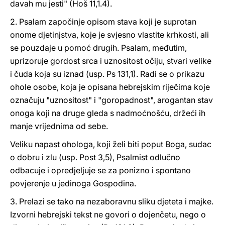
davah mu jesti" (Hoš 11,1.4).
2. Psalam započinje opisom stava koji je suprotan
onome djetinjstva, koje je svjesno vlastite krhkosti, ali
se pouzdaje u pomoć drugih. Psalam, međutim,
uprizoruje gordost srca i uznositost očiju, stvari velike
i čuda koja su iznad (usp. Ps 131,1). Radi se o prikazu
ohole osobe, koja je opisana hebrejskim riječima koje
označuju "uznositost" i "goropadnost", arogantan stav
onoga koji na druge gleda s nadmoćnošću, držeći ih
manje vrijednima od sebe.
Veliku napast ohologa, koji želi biti poput Boga, sudac
o dobru i zlu (usp. Post 3,5), Psalmist odlučno
odbacuje i opredjeljuje se za ponizno i spontano
povjerenje u jedinoga Gospodina.
3. Prelazi se tako na nezaboravnu sliku djeteta i majke.
Izvorni hebrejski tekst ne govori o dojenčetu, nego o