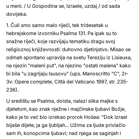
u meni. / U Gospodina se, Izraele, uzdaj / od sada
dovijeka.
1. Čuli smo samo malo riječi, tek tridesetak u
hebrejskome izvorniku Psalma 131. Pa ipak su to
snažne riječi, koje razvijaju tematiku dragu svoj
religioznoj književnosti: duhovno djetinjstvo. Misao se
odmah spontano upravlja na svetu Tereziju iz Lisieuxa,
na njezin "maleni put", na njezino "ostati malena" kako
bi bila "u zagrljaju Isusovu" (ups. Manoscritto "C", 2r-
3v: Opere complete, Città del Vaticano 1997, str. 235-
236).
U središtu se Psalma, doista, nalazi slika majke s
djetetom, kao znak nježne i majčinske ljubavi Božje,
kako je to već bio izrekao prorok Hošea: "Dok Izrael
bijaše dijete, ja ga ljubljah... Užima za ljude privlačio
sam ih, konopcima ljubavi; nad njega se saginjah i