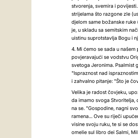
stvorenja, svemira i povijesti
strijelama što razgone zle (u
djelom same božanske ruke (usp
je, u skladu sa semitskim nač
uistinu suprotstavlja Bogu i n
4. Mi ćemo se sada u našem pr
povjeravajući se vodstvu Ori
svetoga Jeronima. Psalmist gov
"Ispraznost nad ispraznostim
i zahvalno pitanje: "Što je čo
Velika je radost čovjeku, upo
da imamo svoga Stvoritelja, 
na se. "Gospodine, nagni svoj
ramena... Ove su riječi upućen
visine svoju ruku, te si se do
omelie sul libro dei Salmi, M