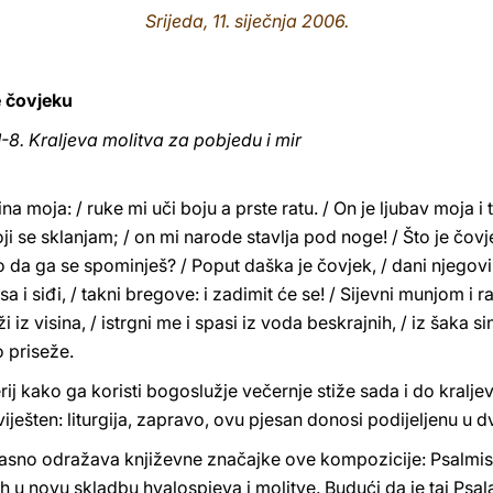
Srijeda, 11. siječnja 2006.
e čovjeku
-8. Kraljeva molitva za pobjedu i mir
a moja: / ruke mi uči boju a prste ratu. / On je ljubav moja i 
 koji se sklanjam; / on mi narode stavlja pod noge! / Što je čo
ko da ga se spominješ? / Poput daška je čovjek, / dani njegovi
 i siđi, / takni bregove: i zadimit će se! / Sijevni munjom i 
uži iz visina, / istrgni me i spasi iz voda beskrajnih, / iz šaka 
o priseže.
rij kako ga koristi bogoslužje večernje stiže sada i do kral
aviješten: liturgija, zapravo, ovu pjesan donosi podijeljenu u dv
im jasno odražava književne značajke ove kompozicije: Psalmi
h u novu skladbu hvalospjeva i molitve. Budući da je taj Psal