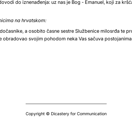
ovodi do iznenađenja: uz nas je Bog - Emanuel, koji za kršća
nicima na hrvatskom:
očasnike, a osobito časne sestre Službenice milosrđa te pro
e obradovao svojim pohodom neka Vas sačuva postojanima u ž
Copyright © Dicastery for Communication