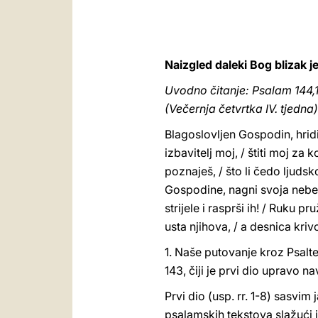
Naizgled daleki Bog blizak j
Uvodno čitanje: Psalam 144,1
(Večernja četvrtka IV. tjedna)
Blagoslovljen Gospodin, hridin
izbavitelj moj, / štiti moj za
poznaješ, / što li čedo ljuds
Gospodine, nagni svoja nebesa
strijele i rasprši ih! / Ruku pr
usta njihova, / a desnica kriv
1. Naše putovanje kroz Psalte
143, čiji je prvi dio upravo n
Prvi dio (usp. rr. 1-8) sasv
psalamskih tekstova slažući i