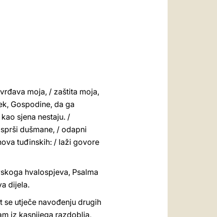
العربيّة
中文
LATINE
tvrđava moja, / zaštita moja,
vjek, Gospodine, da ga
 kao sjena nestaju. /
rasprši dušmane, / odapni
sinova tuđinskih: / laži govore
jevskoga hvalospjeva, Psalma
a dijela.
st se utječe navođenju drugih
am iz kasnijega razdoblja,