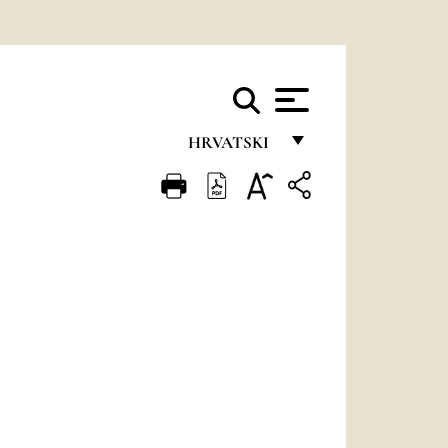
HRVATSKI
FRANÇAIS
ENGLISH
ITALIANO
PORTUGUÊS
ESPAÑOL
DEUTSCH
POLSKI