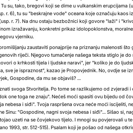
. Tu su, tako, bregovi koji se dime u vulkanskim erupcijama (us
sp. r. 6), tu su "beskrajne vode" oceana koje označuju kaos iz
. r. 7). Na dnu ostaju bezbožnici koji govore "laži" i "krivo 
inom izražavanju, konkretni prikaz idolopoklonstva, moralne 
jegovu vjerniku.
omišljanju zaustaviti ponajprije na priznanju malenosti što g
genovih riječi. Njegovo tumačenje našega teksta stiglo je do
ori o krhkosti tijela i ljudske naravi", jer "koliko je do ljudsk
a, sve je ispraznost", kazao je Propovjednik. No, ovdje se 
vjek, Gospodine, da mu se objaviš? ...
znati svoga Stvoritelja. Po tome se razlikujemo od zvjeradi i 
dok one toga ne znaju". Nećeš moći spasiti ovu bijedu od čov
a nebesa i siđi". Tvoja raspršena ovca neće moći iscijeliti, n
e Sinu: "Gospodine, nagni svoja nebesa i siđi"... Sišao si, na
stojao uzeti na se čovjekovo tijelo. I mnogi su povjerovali u 
ilano 1993, str. 512-515). Psalam koji je pošao od našega otkri