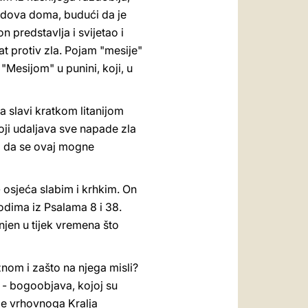
vidova doma, budući da je
 predstavlja i svijetao i
at protiv zla. Pojam "mesije"
"Mesijom" u punini, koji, u
slavi kratkom litanijom
 koji udaljava sve napade zla
ko da se ovaj mogne
osjeća slabim i krhkim. On
odima iz Psalama 8 i 38.
njen u tijek vremena što
znom i zašto na njega misli?
a - bogoobjava, kojoj su
je vrhovnoga Kralja