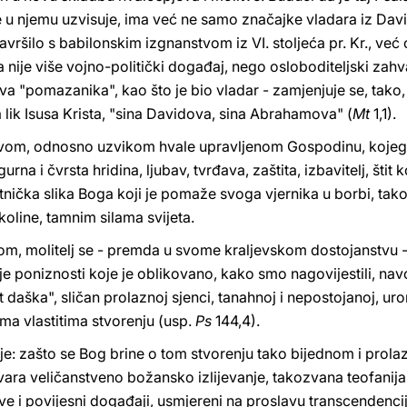
 se u njemu uzvisuje, ima već ne samo značajke vladara iz Da
ršilo s babilonskim izgnanstvom iz VI. stoljeća pr. Kr., već on
a nije više vojno-politički događaj, nego osloboditeljski zahv
va "pomazanika", kao što je bio vladar - zamjenjuje se, tako, 
 lik Isusa Krista, "sina Davidova, sina Abrahamova" (
Mt
1,1).
vom, odnosno uzvikom hvale upravljenom Gospodinu, kojega 
gurna i čvrsta hridina, ljubav, tvrđava, zaštita, izbavitelj, štit
ratnička slika Boga koji je pomaže svoga vjernika u borbi, ta
okoline, tamnim silama svijeta.
 molitelj se - premda u svome kraljevskom dostojanstvu - 
je poniznosti koje je oblikovano, kako smo nagovijestili, nav
 daška", sličan prolaznoj sjenci, tanahnoj i nepostojanoj, uro
ima vlastitima stvorenju (usp.
Ps
144,4).
anje: zašto se Bog brine o tom stvorenju tako bijednom i prola
ovara veličanstveno božansko izlijevanje, takozvana teofanij
e i povijesni događaji, usmjereni na proslavu transcendenci