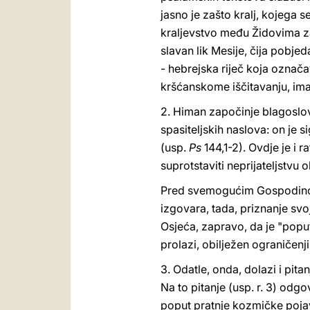
jasno je zašto kralj, kojega
kraljevstvo među Židovima zav
slavan lik Mesije, čija pobjed
- hebrejska riječ koja označa
kršćanskome iščitavanju, ima
2. Himan započinje blagoslo
spasiteljskih naslova: on je si
(usp.
Ps
144,1-2). Ovdje je i 
suprotstaviti neprijateljstvu 
Pred svemogućim Gospodinom,
izgovara, tada, priznanje svo
Osjeća, zapravo, da je "poput
prolazi, obilježen ograničenj
3. Odatle, onda, dolazi i pit
Na to pitanje (usp. r. 3) odg
poput pratnje kozmičke pojav