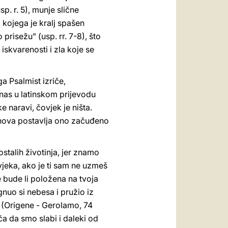
p. r. 5), munje slične
 kojega je kralj spašen
prisežu" (usp. rr. 7-8), što
iskvarenosti i zla koje se
a Psalmist izriče,
 nas u latinskom prijevodu
e naravi, čovjek je ništa.
iznova postavlja ono začuđeno
ostalih životinja, jer znamo
jeka, ako je ti sam ne uzmeš
e bude li položena na tvoja
gnuo si nebesa i pružio iz
te (Origene - Gerolamo, 74
ća da smo slabi i daleki od