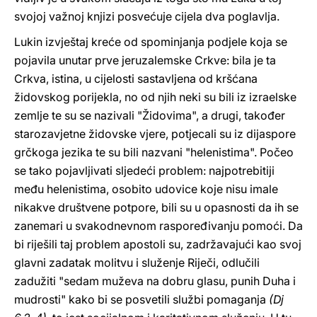
svojoj važnoj knjizi posvećuje cijela dva poglavlja.
Lukin izvještaj kreće od spominjanja podjele koja se
pojavila unutar prve jeruzalemske Crkve: bila je ta
Crkva, istina, u cijelosti sastavljena od kršćana
židovskog porijekla, no od njih neki su bili iz izraelske
zemlje te su se nazivali "Židovima", a drugi, također
starozavjetne židovske vjere, potjecali su iz dijaspore
grčkoga jezika te su bili nazvani "helenistima". Počeo
se tako pojavljivati sljedeći problem: najpotrebitiji
među helenistima, osobito udovice koje nisu imale
nikakve društvene potpore, bili su u opasnosti da ih se
zanemari u svakodnevnom raspoređivanju pomoći. Da
bi riješili taj problem apostoli su, zadržavajući kao svoj
glavni zadatak molitvu i služenje Riječi, odlučili
zadužiti "sedam muževa na dobru glasu, punih Duha i
mudrosti" kako bi se posvetili službi pomaganja
(Dj