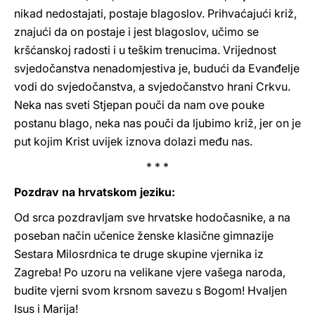
nikad nedostajati, postaje blagoslov. Prihvaćajući križ,
znajući da on postaje i jest blagoslov, učimo se
kršćanskoj radosti i u teškim trenucima. Vrijednost
svjedočanstva nenadomjestiva je, budući da Evanđelje
vodi do svjedočanstva, a svjedočanstvo hrani Crkvu.
Neka nas sveti Stjepan pouči da nam ove pouke
postanu blago, neka nas pouči da ljubimo križ, jer on je
put kojim Krist uvijek iznova dolazi među nas.
* * *
Pozdrav na hrvatskom jeziku:
Od srca pozdravljam sve hrvatske hodočasnike, a na
poseban način učenice ženske klasične gimnazije
Sestara Milosrdnica te druge skupine vjernika iz
Zagreba! Po uzoru na velikane vjere vašega naroda,
budite vjerni svom krsnom savezu s Bogom! Hvaljen
Isus i Marija!