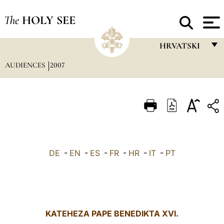
The
HOLY SEE
HRVATSKI
AUDIENCES
2007
FRANÇAIS
ENGLISH
ITALIANO
PORTUGUÊS
ESPAÑOL
DE
-
EN
-
ES
-
FR
-
HR
-
IT
-
PT
DEUTSCH
POLSKI
العربيّة
KATEHEZA PAPE BENEDIKTA XVI.
中文