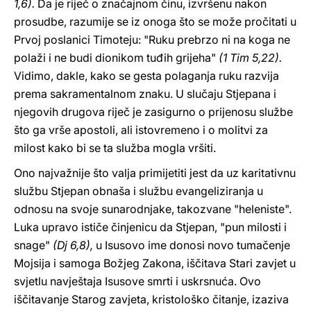
1,6).
Da je riječ o značajnom činu, izvršenu nakon
prosudbe, razumije se iz onoga što se može pročitati u
Prvoj poslanici Timoteju: "Ruku prebrzo ni na koga ne
polaži i ne budi dionikom tuđih grijeha"
(1 Tim 5,22).
Vidimo, dakle, kako se gesta polaganja ruku razvija
prema sakramentalnom znaku. U slučaju Stjepana i
njegovih drugova riječ je zasigurno o prijenosu službe
što ga vrše apostoli, ali istovremeno i o molitvi za
milost kako bi se ta služba mogla vršiti.
Ono najvažnije što valja primijetiti jest da uz karitativnu
službu Stjepan obnaša i službu evangeliziranja u
odnosu na svoje sunarodnjake, takozvane "heleniste".
Luka upravo ističe činjenicu da Stjepan, "pun milosti i
snage"
(Dj 6,8),
u Isusovo ime donosi novo tumačenje
Mojsija i samoga Božjeg Zakona, iščitava Stari zavjet u
svjetlu navještaja Isusove smrti i uskrsnuća. Ovo
iščitavanje Starog zavjeta, kristološko čitanje, izaziva