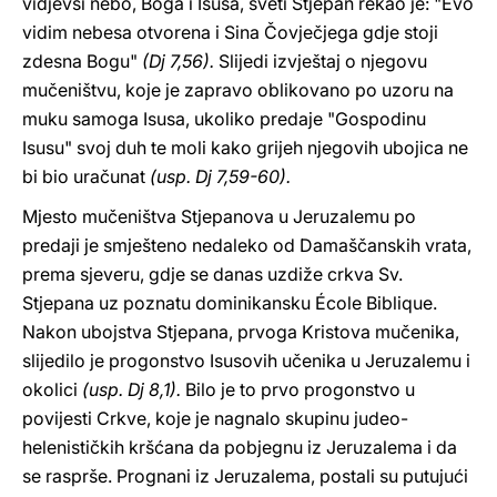
vidjevši nebo, Boga i Isusa, sveti Stjepan rekao je: "Evo
vidim nebesa otvorena i Sina Čovječjega gdje stoji
zdesna Bogu"
(Dj 7,56).
Slijedi izvještaj o njegovu
mučeništvu, koje je zapravo oblikovano po uzoru na
muku samoga Isusa, ukoliko predaje "Gospodinu
Isusu" svoj duh te moli kako grijeh njegovih ubojica ne
bi bio uračunat
(usp. Dj 7,59-60).
Mjesto mučeništva Stjepanova u Jeruzalemu po
predaji je smješteno nedaleko od Damaščanskih vrata,
prema sjeveru, gdje se danas uzdiže crkva Sv.
Stjepana uz poznatu dominikansku École Biblique.
Nakon ubojstva Stjepana, prvoga Kristova mučenika,
slijedilo je progonstvo Isusovih učenika u Jeruzalemu i
okolici
(usp. Dj 8,1).
Bilo je to prvo progonstvo u
povijesti Crkve, koje je nagnalo skupinu judeo-
helenističkih kršćana da pobjegnu iz Jeruzalema i da
se rasprše. Prognani iz Jeruzalema, postali su putujući