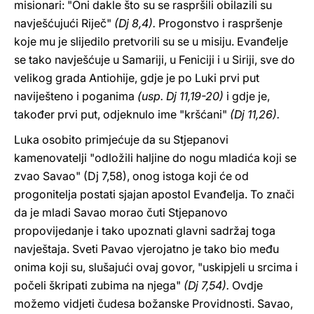
misionari: "Oni dakle što su se raspršili obilazili su
navješćujući Riječ"
(Dj 8,4).
Progonstvo i raspršenje
koje mu je slijedilo pretvorili su se u misiju. Evanđelje
se tako navješćuje u Samariji, u Feniciji i u Siriji, sve do
velikog grada Antiohije, gdje je po Luki prvi put
naviješteno i poganima
(usp. Dj 11,19-20)
i gdje je,
također prvi put, odjeknulo ime "kršćani"
(Dj 11,26).
Luka osobito primjećuje da su Stjepanovi
kamenovatelji "odložili haljine do nogu mladića koji se
zvao Savao" (Dj 7,58), onog istoga koji će od
progonitelja postati sjajan apostol Evanđelja. To znači
da je mladi Savao morao čuti Stjepanovo
propovijedanje i tako upoznati glavni sadržaj toga
navještaja. Sveti Pavao vjerojatno je tako bio među
onima koji su, slušajući ovaj govor, "uskipjeli u srcima i
počeli škripati zubima na njega"
(Dj 7,54).
Ovdje
možemo vidjeti čudesa božanske Providnosti. Savao,