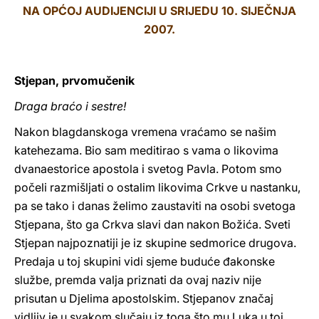
NA OPĆOJ AUDIJENCIJI U SRIJEDU 10. SIJEČNJA
LATINE
2007.
Stjepan, prvomučenik
Draga braćo i sestre!
Nakon blagdanskoga vremena vraćamo se našim
katehezama. Bio sam meditirao s vama o likovima
dvanaestorice apostola i svetog Pavla. Potom smo
počeli razmišljati o ostalim likovima Crkve u nastanku,
pa se tako i danas želimo zaustaviti na osobi svetoga
Stjepana, što ga Crkva slavi dan nakon Božića. Sveti
Stjepan najpoznatiji je iz skupine sedmorice drugova.
Predaja u toj skupini vidi sjeme buduće đakonske
službe, premda valja priznati da ovaj naziv nije
prisutan u Djelima apostolskim. Stjepanov značaj
vidljiv je u svakom slučaju iz toga što mu Luka u toj