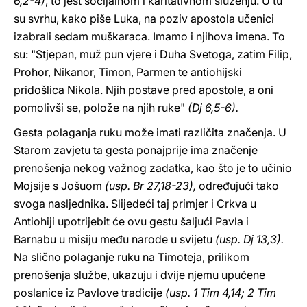
6,2-4)
, to jest socijalnom i karitativnom služenju. U tu
su svrhu, kako piše Luka, na poziv apostola učenici
izabrali sedam muškaraca. Imamo i njihova imena. To
su: "Stjepan, muž pun vjere i Duha Svetoga, zatim Filip,
Prohor, Nikanor, Timon, Parmen te antiohijski
pridošlica Nikola. Njih postave pred apostole, a oni
pomolivši se, polože na njih ruke"
(Dj 6,5-6).
Gesta polaganja ruku može imati različita značenja. U
Starom zavjetu ta gesta ponajprije ima značenje
prenošenja nekog važnog zadatka, kao što je to učinio
Mojsije s Jošuom
(usp. Br 27,18-23),
određujući tako
svoga nasljednika. Slijedeći taj primjer i Crkva u
Antiohiji upotrijebit će ovu gestu šaljući Pavla i
Barnabu u misiju među narode u svijetu
(usp. Dj 13,3).
Na slično polaganje ruku na Timoteja, prilikom
prenošenja službe, ukazuju i dvije njemu upućene
poslanice iz Pavlove tradicije
(usp. 1 Tim 4,14; 2 Tim