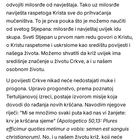
odvojiti milosrđe od navještaja. Tako uz milosrđe
naviješta raspetoga Krista sve do prihvaćanja
mučeništva. To je prva pouka što je možemo naučiti
od svetog Stjepana: milosrđe i navještaj uvijek idu
skupa. Sveti Stjepan u prvom nam redu govori o Kristu,
o Kristu raspetome i uskrslome kao središtu povijesti i
našega života. Možemo shvatiti da križ uvijek ima
središnje značenje u životu Crkve, a i u našem
osobnom životu.
U povijesti Crkve nikad neće nedostajati muke i
progona. Upravo progonstvo, prema poznatoj
Tertulijanovoj izreci, postaje izvorom misije koja
dovodi do rađanja novih kršćana. Navodim njegove
riječi: "Mi se množimo svaki puta kad nas vi žanjete:
krv je kršćana sjeme"
(Apologetico 50,13: Plures
efficimur quoties metimur a vobis: semen est sanguis
christianorum).
No, i u našem životu križ, koji neće