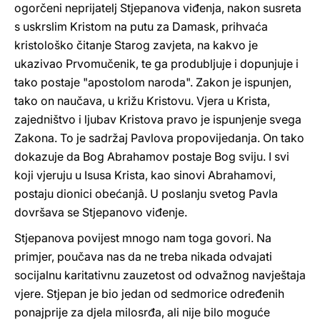
ogorčeni neprijatelj Stjepanova viđenja, nakon susreta
s uskrslim Kristom na putu za Damask, prihvaća
kristološko čitanje Starog zavjeta, na kakvo je
ukazivao Prvomučenik, te ga produbljuje i dopunjuje i
tako postaje "apostolom naroda". Zakon je ispunjen,
tako on naučava, u križu Kristovu. Vjera u Krista,
zajedništvo i ljubav Kristova pravo je ispunjenje svega
Zakona. To je sadržaj Pavlova propovijedanja. On tako
dokazuje da Bog Abrahamov postaje Bog sviju. I svi
koji vjeruju u Isusa Krista, kao sinovi Abrahamovi,
postaju dionici obećanjâ. U poslanju svetog Pavla
dovršava se Stjepanovo viđenje.
Stjepanova povijest mnogo nam toga govori. Na
primjer, poučava nas da ne treba nikada odvajati
socijalnu karitativnu zauzetost od odvažnog navještaja
vjere. Stjepan je bio jedan od sedmorice određenih
ponajprije za djela milosrđa, ali nije bilo moguće