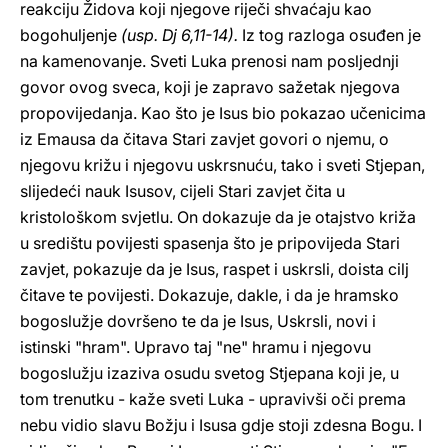
reakciju Židova koji njegove riječi shvaćaju kao
bogohuljenje
(usp. Dj 6,11-14).
Iz tog razloga osuđen je
na kamenovanje. Sveti Luka prenosi nam posljednji
govor ovog sveca, koji je zapravo sažetak njegova
propovijedanja. Kao što je Isus bio pokazao učenicima
iz Emausa da čitava Stari zavjet govori o njemu, o
njegovu križu i njegovu uskrsnuću, tako i sveti Stjepan,
slijedeći nauk Isusov, cijeli Stari zavjet čita u
kristološkom svjetlu. On dokazuje da je otajstvo križa
u središtu povijesti spasenja što je pripovijeda Stari
zavjet, pokazuje da je Isus, raspet i uskrsli, doista cilj
čitave te povijesti. Dokazuje, dakle, i da je hramsko
bogoslužje dovršeno te da je Isus, Uskrsli, novi i
istinski "hram". Upravo taj "ne" hramu i njegovu
bogoslužju izaziva osudu svetog Stjepana koji je, u
tom trenutku - kaže sveti Luka - upravivši oči prema
nebu vidio slavu Božju i Isusa gdje stoji zdesna Bogu. I