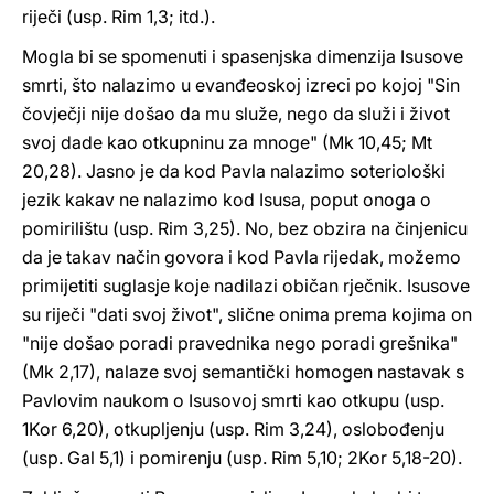
riječi (usp. Rim 1,3; itd.).
Mogla bi se spomenuti i spasenjska dimenzija Isusove
smrti, što nalazimo u evanđeoskoj izreci po kojoj "Sin
čovječji nije došao da mu služe, nego da služi i život
svoj dade kao otkupninu za mnoge" (Mk 10,45; Mt
20,28). Jasno je da kod Pavla nalazimo soteriološki
jezik kakav ne nalazimo kod Isusa, poput onoga o
pomirilištu (usp. Rim 3,25). No, bez obzira na činjenicu
da je takav način govora i kod Pavla rijedak, možemo
primijetiti suglasje koje nadilazi običan rječnik. Isusove
su riječi "dati svoj život", slične onima prema kojima on
"nije došao poradi pravednika nego poradi grešnika"
(Mk 2,17), nalaze svoj semantički homogen nastavak s
Pavlovim naukom o Isusovoj smrti kao otkupu (usp.
1Kor 6,20), otkupljenju (usp. Rim 3,24), oslobođenju
(usp. Gal 5,1) i pomirenju (usp. Rim 5,10; 2Kor 5,18-20).