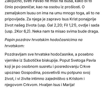
Zaključno, sveti Pavao ne misli na Isusa, kako bi to
činio povjesničar, kao na osobu iz prošlosti. O
zemaljskom Isusu on ima na umu mnogo toga, ali to ne
pripovijeda. Za njega je zapravo Isus Krist ponajprije
život našeg života (usp. Gal 2,20; Fil 1,21), ovdje i sada
(usp. 2Kor 6,2). Neka nam ta misao svima bude draga.
Papin pozdrav hrvatskim hodočasnicima na
hrvatskom:
Pozdravljam sve hrvatske hodočasnike, a posebno
vjernike iz Subotičke biskupije. Poput Svetoga Pavla
koji je po osobnom susretu i posredovanju Crkve
upoznao Gospodina, posvetivši mu potpuno svoj
život, i vi živite intimno zajedništvo s Kristom i
njegovom Crkvom. Hvaljen Isus i Marija!