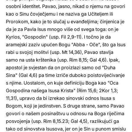
osobni identitet. Pavao, jasno, nikad o njemu na govori
kao o Sinu čovječjemu i ne naziva ga Učiteljem ili
Prorokom, kako je to slučaj u evanđeljima; činjenica je
da je za Pavla Isus mnogo više od svega toga: on je
Kyrios, "Gospodin" (usp. Fil 2,9-11). I točno je da
aramejski zaziv upućen Bogu "Abba - Oče", što ga Isus
rabi u svojoj molitvi (usp. Mt 14,36), Pavao stavlja
samo na usta krštenika (usp. Rim 8,15; Gal 4,6). Ipak,
apostol je svjestan da on proizlazi samo od "Duha
Sina" (Gal 4,6) pa time izriče duboko poistovijećivanje
s njime. Uostalom, on kuje definiciju Boga kao "Oca
Gospodina našega Isusa Krista" (Rim 15,6; 2Kor 1,3;
11,31), upravo da bi izrekao sinovski odnos Isusa s
Bogom, koji je jedinstven. S druge strane, samo Pavao
govori o našem posinaštvu u odnosu na Boga riječima
posvojenja (usp. Rim 8,15.23; Gal 4,5), razlikujući ga
tako od sinovstva Isusova, jer on je Sin u punom smislu