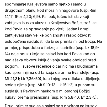
spominjanje Kraljevstva samo rijetko i samo u
drugotnom planu, kod moralnih nagovora (usp. Rim
14,17; 1Kor 4,20; 6,9). Pa ipak, točno isti stav koji
zahtijeva Isus za ulazak u Kraljevstvo Božje, traži se
kod Pavla za opravdanje po vjeri; i jedan i drugi
zahtijevaju stav velike poniznosti i raspoloživosti,
oslobođene nadutosti, da bi se primila milost Božja. Na
primjer, prispodoba o farizeju i cariniku (usp. Lk 18,9-
14) daje pouku koja se nalazi ista kod Pavla kad on
naglašava obvezu isključivanja svake oholosti pred
Bogom. I Isusove rečenice o carinicima i bludnicama
kao spremnijima od farizeja da prime Evanđelje (usp.
Mt 21,31; Lk 7,36-50), kao i njegova odluka o dijeljenju
stola s njima (usp. Mt 9,10-13; Lk 15,1-2) u punom su
suglasju s Pavlovim naukom o milosrdnoj Božjoj
ljubavi prema grešnicima (usp. Rim 5,8-10; Ef 2,3-5).
Drugi primjer suglasja nalazi se s obzirom na Isusov