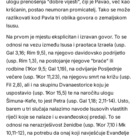
ulogu prenošenja "dobre vijesti", čiji je Pavao, već kao
kršćanin, postao neumoran promicatelj. Tako se može
razlikovati kod Pavla tri oblika govora o zemaljskom
Isusu.
Na prvom je mjestu eksplicitan i izravan govor. To se
odnosi na vezu između Isusa i praotaca Izraela (usp.
Gal 3,16; Rim 9,5), na njegovo davidovsko podrijetlo
(usp. Rim 1,3), na postojanje njegove "braće" ili
rodbine (1Kor 9,5; Gal 1,19), na odvijanje Posljednje
večere (usp. 1Kor 11,23), na njegovu smrt na križu (usp.
Fil 2,8), ali i na skupinu Dvanaestorice koju je
uspostavio (usp. 1Kor 15,5) te na naročitu ulogu
Šimuna-Kefe, to jest Petra (usp. Gal 1,18; 2,11-14). Usto,
barem u tri slučaja nalazimo navode Isusovih vlastitih
riječi koje se nalaze i u evanđeoskoj predaji. To se
odnosi na nerazrješivost ženidbe (usp. 1Kor 7,10 i Mk
10,11-12), na potrebu da onaj koji navješćuje Evanđelje