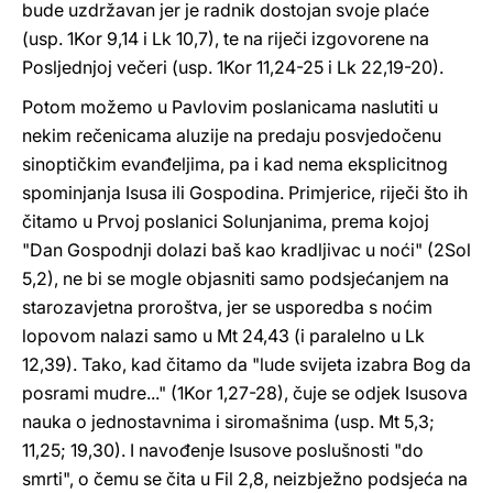
bude uzdržavan jer je radnik dostojan svoje plaće
(usp. 1Kor 9,14 i Lk 10,7), te na riječi izgovorene na
Posljednjoj večeri (usp. 1Kor 11,24-25 i Lk 22,19-20).
Potom možemo u Pavlovim poslanicama naslutiti u
nekim rečenicama aluzije na predaju posvjedočenu
sinoptičkim evanđeljima, pa i kad nema eksplicitnog
spominjanja Isusa ili Gospodina. Primjerice, riječi što ih
čitamo u Prvoj poslanici Solunjanima, prema kojoj
"Dan Gospodnji dolazi baš kao kradljivac u noći" (2Sol
5,2), ne bi se mogle objasniti samo podsjećanjem na
starozavjetna proroštva, jer se usporedba s noćim
lopovom nalazi samo u Mt 24,43 (i paralelno u Lk
12,39). Tako, kad čitamo da "lude svijeta izabra Bog da
posrami mudre..." (1Kor 1,27-28), čuje se odjek Isusova
nauka o jednostavnima i siromašnima (usp. Mt 5,3;
11,25; 19,30). I navođenje Isusove poslušnosti "do
smrti", o čemu se čita u Fil 2,8, neizbježno podsjeća na