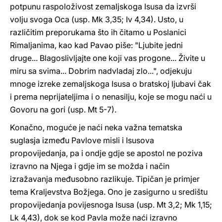
potpunu raspoloživost zemaljskoga Isusa da izvrši
volju svoga Oca (usp. Mk 3,35; Iv 4,34). Usto, u
različitim preporukama što ih čitamo u Poslanici
Rimaljanima, kao kad Pavao piše: "Ljubite jedni
druge... Blagoslivljajte one koji vas progone... Živite u
miru sa svima... Dobrim nadvladaj zlo...", odjekuju
mnoge izreke zemaljskoga Isusa o bratskoj ljubavi čak
i prema neprijateljima i o nenasilju, koje se mogu naći u
Govoru na gori (usp. Mt 5-7).
Konačno, moguće je naći neka važna tematska
suglasja između Pavlove misli i Isusova
propovijedanja, pa i ondje gdje se apostol ne poziva
izravno na Njega i gdje im se možda i način
izražavanja međusobno razlikuje. Tipičan je primjer
tema Kraljevstva Božjega. Ono je zasigurno u središtu
propovijedanja povijesnoga Isusa (usp. Mt 3,2; Mk 1,15;
Lk 4,43), dok se kod Pavla može naći izravno