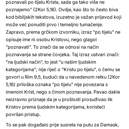
poznavali po tijelu Krista, sada ga tako više ne
poznajemo" (2Kor 5,16). Ovdje, kao što to često biva
kod biblijskih tekstova, izuzetno je važan prijevod koji
može već ponuditi prvo i temeljno tumačenje.
Zapravo, prema grčkom izvorniku, izraz "po tijelu" ne
opisuje ime ni osobu Kristovu, nego glagol
"poznavati". To znači da se odnosi na način
poznavanja sa strane čovjeka. Taj izraz ustvari znači:
"na ljudski način", to jest "u našim ljudskim
kategorijama"; nije riječ o "Kristu po tijelu", o čemu se
govori u Rim 9,5, budući da u navedenom retku (2Kor
5,16) priloška oznaka "po tijelu" nije povezana s
imenom Krist, nego s činom poznavanja. Pavao dakle
neizravno priznaje da je u prošlosti prosuđivao lik
Kristov prema ljudskim kategorijama, koristeći
površan pristup.
To se pak događalo prije susreta na putu za Damask,