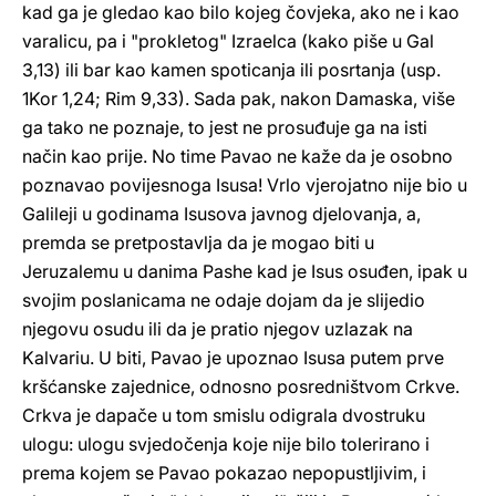
kad ga je gledao kao bilo kojeg čovjeka, ako ne i kao
varalicu, pa i "prokletog" Izraelca (kako piše u Gal
3,13) ili bar kao kamen spoticanja ili posrtanja (usp.
1Kor 1,24; Rim 9,33). Sada pak, nakon Damaska, više
ga tako ne poznaje, to jest ne prosuđuje ga na isti
način kao prije. No time Pavao ne kaže da je osobno
poznavao povijesnoga Isusa! Vrlo vjerojatno nije bio u
Galileji u godinama Isusova javnog djelovanja, a,
premda se pretpostavlja da je mogao biti u
Jeruzalemu u danima Pashe kad je Isus osuđen, ipak u
svojim poslanicama ne odaje dojam da je slijedio
njegovu osudu ili da je pratio njegov uzlazak na
Kalvariu. U biti, Pavao je upoznao Isusa putem prve
kršćanske zajednice, odnosno posredništvom Crkve.
Crkva je dapače u tom smislu odigrala dvostruku
ulogu: ulogu svjedočenja koje nije bilo tolerirano i
prema kojem se Pavao pokazao nepopustljivim, i