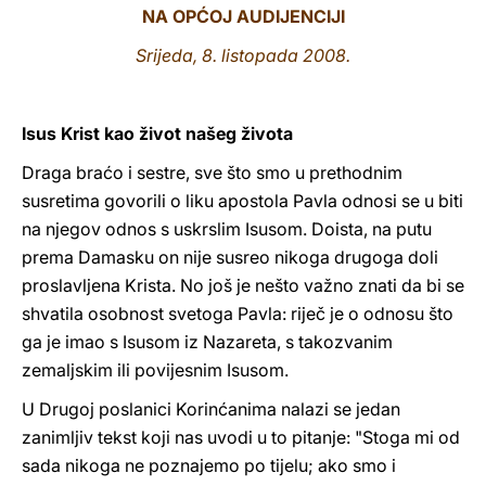
NA OPĆOJ AUDIJENCIJI
LATINE
Srijeda, 8. listopada 2008.
Isus Krist kao život našeg života
Draga braćo i sestre, sve što smo u prethodnim
susretima govorili o liku apostola Pavla odnosi se u biti
na njegov odnos s uskrslim Isusom. Doista, na putu
prema Damasku on nije susreo nikoga drugoga doli
proslavljena Krista. No još je nešto važno znati da bi se
shvatila osobnost svetoga Pavla: riječ je o odnosu što
ga je imao s Isusom iz Nazareta, s takozvanim
zemaljskim ili povijesnim Isusom.
U Drugoj poslanici Korinćanima nalazi se jedan
zanimljiv tekst koji nas uvodi u to pitanje: "Stoga mi od
sada nikoga ne poznajemo po tijelu; ako smo i