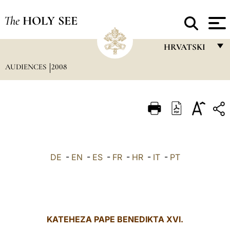
The
HOLY SEE
HRVATSKI
AUDIENCES
2008
FRANÇAIS
ENGLISH
ITALIANO
PORTUGUÊS
ESPAÑOL
DE
-
EN
-
ES
-
FR
-
HR
-
IT
-
PT
DEUTSCH
POLSKI
العربيّة
KATEHEZA PAPE BENEDIKTA XVI.
中文