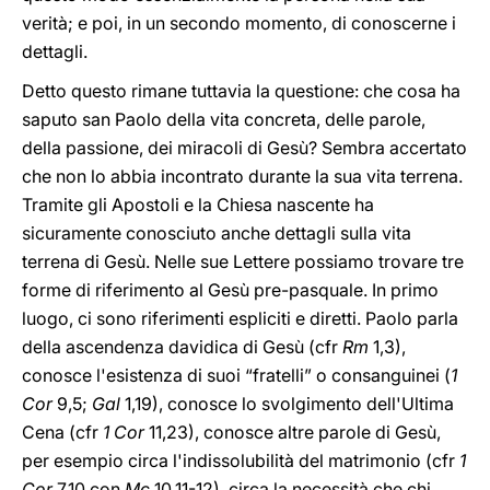
verità; e poi, in un secondo momento, di conoscerne i
dettagli.
Detto questo rimane tuttavia la questione: che cosa ha
saputo san Paolo della vita concreta, delle parole,
della passione, dei miracoli di Gesù? Sembra accertato
che non lo abbia incontrato durante la sua vita terrena.
Tramite gli Apostoli e la Chiesa nascente ha
sicuramente conosciuto anche dettagli sulla vita
terrena di Gesù. Nelle sue Lettere possiamo trovare tre
forme di riferimento al Gesù pre-pasquale. In primo
luogo, ci sono riferimenti espliciti e diretti. Paolo parla
della ascendenza davidica di Gesù (cfr
Rm
1,3),
conosce l'esistenza di suoi “fratelli” o consanguinei (
1
Cor
9,5;
Gal
1,19), conosce lo svolgimento dell'Ultima
Cena (cfr
1 Cor
11,23), conosce altre parole di Gesù,
per esempio circa l'indissolubilità del matrimonio (cfr
1
Cor
7,10 con
Mc
10,11-12), circa la necessità che chi