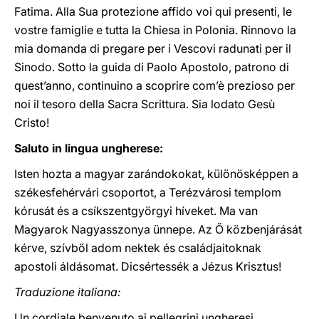
Fatima. Alla Sua protezione affido voi qui presenti, le
vostre famiglie e tutta la Chiesa in Polonia. Rinnovo la
mia domanda di pregare per i Vescovi radunati per il
Sinodo. Sotto la guida di Paolo Apostolo, patrono di
quest’anno, continuino a scoprire com’è prezioso per
noi il tesoro della Sacra Scrittura. Sia lodato Gesù
Cristo!
Saluto in lingua ungherese:
Isten hozta a magyar zarándokokat, különösképpen a
székesfehérvári csoportot, a Terézvárosi templom
kórusát és a csíkszentgyörgyi híveket. Ma van
Magyarok Nagyasszonya ünnepe. Az Ő közbenjárását
kérve, szívből adom nektek és családjaitoknak
apostoli áldásomat. Dicsértessék a Jézus Krisztus!
Traduzione italiana:
Un cordiale benvenuto ai pellegrini ungheresi,