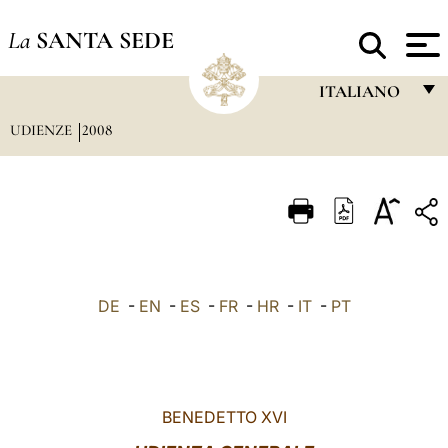
La
SANTA SEDE
ITALIANO
UDIENZE
2008
FRANÇAIS
ENGLISH
ITALIANO
PORTUGUÊS
ESPAÑOL
DE
-
EN
-
ES
-
FR
-
HR
-
IT
-
PT
DEUTSCH
POLSKI
العربيّة
BENEDETTO XVI
中文