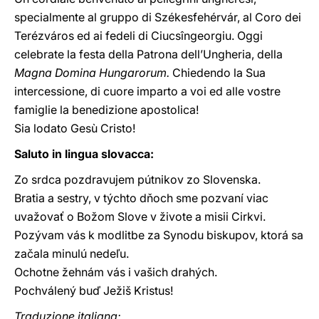
specialmente al gruppo di Székesfehérvár, al Coro dei
Terézváros ed ai fedeli di Ciucsîngeorgiu. Oggi
celebrate la festa della Patrona dell’Ungheria, della
Magna Domina Hungarorum.
Chiedendo la Sua
intercessione, di cuore imparto a voi ed alle vostre
famiglie la benedizione apostolica!
Sia lodato Gesù Cristo!
Saluto in lingua slovacca:
Zo srdca pozdravujem pútnikov zo Slovenska.
Bratia a sestry, v týchto dňoch sme pozvaní viac
uvažovať o Božom Slove v živote a misii Cirkvi.
Pozývam vás k modlitbe za Synodu biskupov, ktorá sa
začala minulú nedeľu.
Ochotne žehnám vás i vašich drahých.
Pochválený buď Ježiš Kristus!
Traduzione italiana: