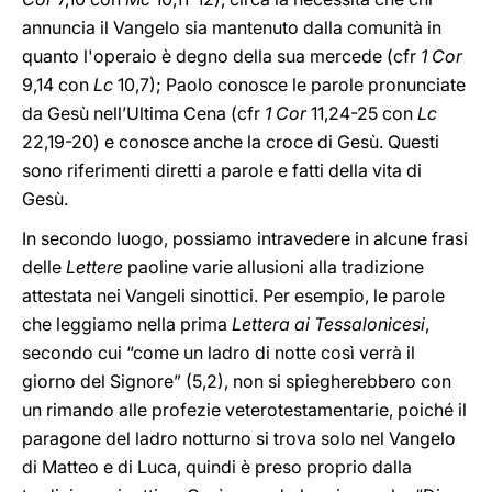
annuncia il Vangelo sia mantenuto dalla comunità in
quanto l'operaio è degno della sua mercede (cfr
1 Cor
9,14 con
Lc
10,7); Paolo conosce le parole pronunciate
da Gesù nell’Ultima Cena (cfr
1 Cor
11,24-25 con
Lc
22,19-20) e conosce anche la croce di Gesù. Questi
sono riferimenti diretti a parole e fatti della vita di
Gesù.
In secondo luogo, possiamo intravedere in alcune frasi
delle
Lettere
paoline varie allusioni alla tradizione
attestata nei Vangeli sinottici. Per esempio, le parole
che leggiamo nella prima
Lettera ai Tessalonicesi
,
secondo cui “come un ladro di notte così verrà il
giorno del Signore” (5,2), non si spiegherebbero con
un rimando alle profezie veterotestamentarie, poiché il
paragone del ladro notturno si trova solo nel Vangelo
di Matteo e di Luca, quindi è preso proprio dalla