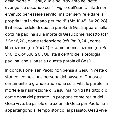
della morte di Gesù, quale noi troviamo nel detto
evangelico secondo cui “il Figlio dell'uomo infatti non
è venuto per essere servito, ma per servire e dare la
propria vita in riscatto per molti” (
Mc
10,45;
Mt
20,28).
Il riflesso fedele di questa parola di Gesù appare nella
dottrina paolina sulla morte di Gesù come riscatto (cfr
1 Cor
6,20), come redenzione (cfr
Rm
3,24), come
liberazione (cfr
Gal
5,1) e come riconciliazione (cfr
Rm
5,10;
2 Cor
5,18-20). Qui sta il centro della teologia
paolina, che si basa su questa parola di Gesù.
In conclusione, san Paolo non pensa a Gesù in veste di
storico, come a una persona del passato. Conosce
certamente la grande tradizione sulla vita, le parole, la
morte e la risurrezione di Gesù, ma non tratta tutto ciò
come cosa del passato; lo propone come realtà del
Gesù vivo. Le parole e le azioni di Gesù per Paolo non
appartengono al tempo storico, al passato. Gesù vive