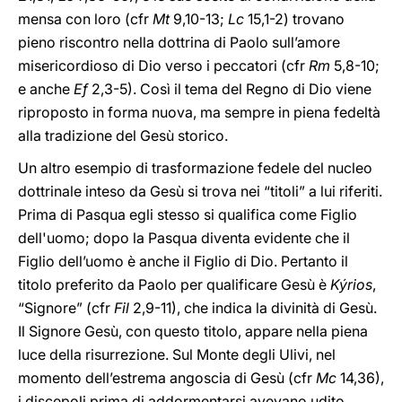
mensa con loro (cfr
Mt
9,10-13;
Lc
15,1-2) trovano
pieno riscontro nella dottrina di Paolo sull’amore
misericordioso di Dio verso i peccatori (cfr
Rm
5,8-10;
e anche
Ef
2,3-5). Così il tema del Regno di Dio viene
riproposto in forma nuova, ma sempre in piena fedeltà
alla tradizione del Gesù storico.
Un altro esempio di trasformazione fedele del nucleo
dottrinale inteso da Gesù si trova nei “titoli” a lui riferiti.
Prima di Pasqua egli stesso si qualifica come Figlio
dell'uomo; dopo la Pasqua diventa evidente che il
Figlio dell’uomo è anche il Figlio di Dio. Pertanto il
titolo preferito da Paolo per qualificare Gesù è
Kýrios
,
“Signore” (cfr
Fil
2,9-11), che indica la divinità di Gesù.
Il Signore Gesù, con questo titolo, appare nella piena
luce della risurrezione. Sul Monte degli Ulivi, nel
momento dell’estrema angoscia di Gesù (cfr
Mc
14,36),
i discepoli prima di addormentarsi avevano udito