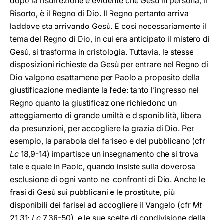
dopo la risurrezione è evidente che Gesù in persona, il
Risorto, è il Regno di Dio. Il Regno pertanto arriva
laddove sta arrivando Gesù. E così necessariamente il
tema del Regno di Dio, in cui era anticipato il mistero di
Gesù, si trasforma in cristologia. Tuttavia, le stesse
disposizioni richieste da Gesù per entrare nel Regno di
Dio valgono esattamene per Paolo a proposito della
giustificazione mediante la fede: tanto l’ingresso nel
Regno quanto la giustificazione richiedono un
atteggiamento di grande umiltà e disponibilità, libera
da presunzioni, per accogliere la grazia di Dio. Per
esempio, la parabola del fariseo e del pubblicano (cfr
Lc
18,9-14) impartisce un insegnamento che si trova
tale e quale in Paolo, quando insiste sulla doverosa
esclusione di ogni vanto nei confronti di Dio. Anche le
frasi di Gesù sui pubblicani e le prostitute, più
disponibili dei farisei ad accogliere il Vangelo (cfr
Mt
21,31;
Lc
7,36-50), e le sue scelte di condivisione della