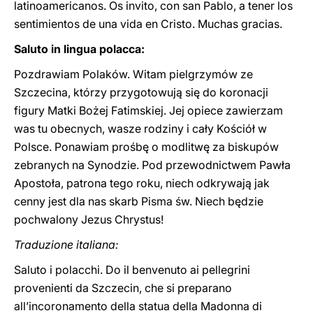
latinoamericanos. Os invito, con san Pablo, a tener los
sentimientos de una vida en Cristo. Muchas gracias.
Saluto in lingua polacca:
Pozdrawiam Polaków. Witam pielgrzymów ze
Szczecina, którzy przygotowują się do koronacji
figury Matki Bożej Fatimskiej. Jej opiece zawierzam
was tu obecnych, wasze rodziny i cały Kościół w
Polsce. Ponawiam prośbę o modlitwę za biskupów
zebranych na Synodzie. Pod przewodnictwem Pawła
Apostoła, patrona tego roku, niech odkrywają jak
cenny jest dla nas skarb Pisma św. Niech będzie
pochwalony Jezus Chrystus!
Traduzione italiana:
Saluto i polacchi. Do il benvenuto ai pellegrini
provenienti da Szczecin, che si preparano
all’incoronamento della statua della Madonna di