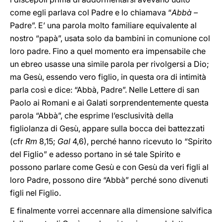
come egli parlava col Padre e lo chiamava “
Abbà –
Padre”. E’ una parola molto familiare equivalente al
nostro “papà”, usata solo da bambini in comunione col
loro padre. Fino a quel momento era impensabile che
un ebreo usasse una simile parola per rivolgersi a Dio;
ma Gesù, essendo vero figlio, in questa ora di intimità
parla così e dice: “Abbà, Padre”. Nelle Lettere di san
Paolo ai Romani e ai Galati sorprendentemente questa
parola “Abbà”, che esprime l’esclusività della
figliolanza di Gesù, appare sulla bocca dei battezzati
(cfr
Rm
8,15;
Gal
4,6), perché hanno ricevuto lo “Spirito
del Figlio” e adesso portano in sé tale Spirito e
possono parlare come Gesù e con Gesù da veri figli al
loro Padre, possono dire “Abbà” perché sono divenuti
figli nel Figlio.
E finalmente vorrei accennare alla dimensione salvifica