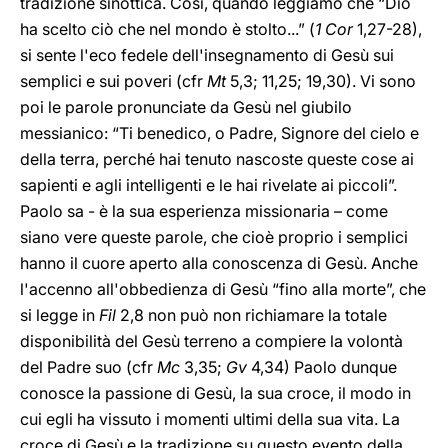
tradizione sinottica. Così, quando leggiamo che “Dio
ha scelto ciò che nel mondo è stolto...” (
1 Cor
1,27-28),
si sente l'eco fedele dell'insegnamento di Gesù sui
semplici e sui poveri (cfr
Mt
5,3; 11,25; 19,30). Vi sono
poi le parole pronunciate da Gesù nel giubilo
messianico: “Ti benedico, o Padre, Signore del cielo e
della terra, perché hai tenuto nascoste queste cose ai
sapienti e agli intelligenti e le hai rivelate ai piccoli”.
Paolo sa - è la sua esperienza missionaria – come
siano vere queste parole, che cioè proprio i semplici
hanno il cuore aperto alla conoscenza di Gesù. Anche
l'accenno all'obbedienza di Gesù “fino alla morte”, che
si legge in
Fil
2,8 non può non richiamare la totale
disponibilità del Gesù terreno a compiere la volontà
del Padre suo (cfr
Mc
3,35;
Gv
4,34) Paolo dunque
conosce la passione di Gesù, la sua croce, il modo in
cui egli ha vissuto i momenti ultimi della sua vita. La
croce di Gesù e la tradizione su questo evento della