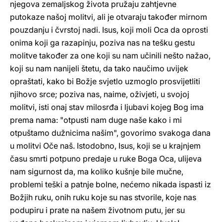
njegova zemaljskog života pružaju zahtjevne
putokaze našoj molitvi, ali je otvaraju također mirnom
pouzdanju i čvrstoj nadi. Isus, koji moli Oca da oprosti
onima koji ga razapinju, poziva nas na tešku gestu
molitve također za one koji su nam učinili nešto nažao,
koji su nam nanijeli štetu, da tako naučimo uvijek
opraštati, kako bi Božje svjetlo uzmoglo prosvijetliti
njihovo srce; poziva nas, naime, oživjeti, u svojoj
molitvi, isti onaj stav milosrđa i ljubavi kojeg Bog ima
prema nama: "otpusti nam duge naše kako i mi
otpuštamo dužnicima našim", govorimo svakoga dana
u molitvi Oče naš. Istodobno, Isus, koji se u krajnjem
času smrti potpuno predaje u ruke Boga Oca, ulijeva
nam sigurnost da, ma koliko kušnje bile mučne,
problemi teški a patnje bolne, nećemo nikada ispasti iz
Božjih ruku, onih ruku koje su nas stvorile, koje nas
podupiru i prate na našem životnom putu, jer su