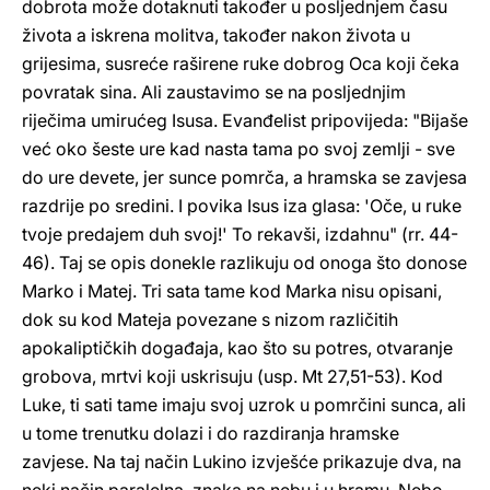
dobrota može dotaknuti također u posljednjem času
života a iskrena molitva, također nakon života u
grijesima, susreće raširene ruke dobrog Oca koji čeka
povratak sina. Ali zaustavimo se na posljednjim
riječima umirućeg Isusa. Evanđelist pripovijeda: "Bijaše
već oko šeste ure kad nasta tama po svoj zemlji - sve
do ure devete, jer sunce pomrča, a hramska se zavjesa
razdrije po sredini. I povika Isus iza glasa: 'Oče, u ruke
tvoje predajem duh svoj!' To rekavši, izdahnu" (rr. 44-
46). Taj se opis donekle razlikuju od onoga što donose
Marko i Matej. Tri sata tame kod Marka nisu opisani,
dok su kod Mateja povezane s nizom različitih
apokaliptičkih događaja, kao što su potres, otvaranje
grobova, mrtvi koji uskrisuju (usp. Mt 27,51-53). Kod
Luke, ti sati tame imaju svoj uzrok u pomrčini sunca, ali
u tome trenutku dolazi i do razdiranja hramske
zavjese. Na taj način Lukino izvješće prikazuje dva, na