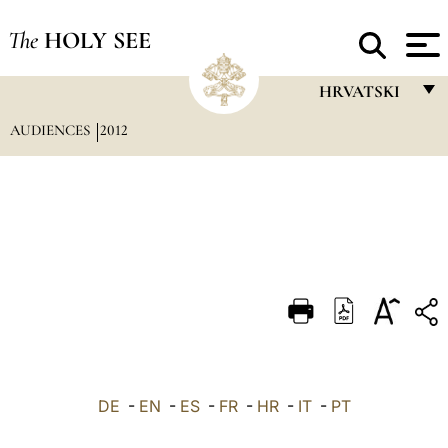
The
HOLY SEE
HRVATSKI
AUDIENCES
2012
FRANÇAIS
ENGLISH
ITALIANO
PORTUGUÊS
ESPAÑOL
DEUTSCH
POLSKI
العربيّة
DE
-
EN
-
ES
-
FR
-
HR
-
IT
-
PT
中文