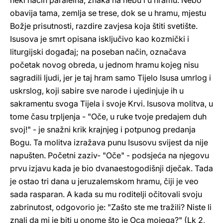
neki način paralelna, znaka na nebu i u hramu. Nebo
obavija tama, zemlja se trese, dok se u hramu, mjestu
Božje prisutnosti, razdire zavjesa koja štiti svetište.
Isusova je smrt opisana isključivo kao kozmički i
liturgijski događaj; na poseban način, označava
početak novog obreda, u jednom hramu kojeg nisu
sagradili ljudi, jer je taj hram samo Tijelo Isusa umrlog i
uskrslog, koji sabire sve narode i ujedinjuje ih u
sakramentu svoga Tijela i svoje Krvi. Isusova molitva, u
tome času trpljenja - "Oče, u ruke tvoje predajem duh
svoj!" - je snažni krik krajnjeg i potpunog predanja
Bogu. Ta molitva izražava punu Isusovu svijest da nije
napušten. Početni zaziv- "Oče" - podsjeća na njegovu
prvu izjavu kada je bio dvanaestogodišnji dječak. Tada
je ostao tri dana u jeruzalemskom hramu, čiji je veo
sada rasparan. A kada su mu roditelji očitovali svoju
zabrinutost, odgovorio je: "Zašto ste me tražili? Niste li
znali da mi je biti u onome što je Oca mojega?" (Lk 2,