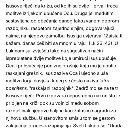
Isusove riječi na križu, od kojih su dvije – prva i treća –
molitve izrijekom upućene Ocu. Druga je, međutim,
sastavljena od obećanja danog takozvanom dobrom
razbojniku, raspetom zajedno s njim; odgovarajući,
naime, na njegovu zamolbu, Isus ga uvjerava: "Zaista ti
kažem: danas ćeš biti sa mnom u raju" (Lk 23, 43). U
Lukinom su izvješću tako na sugestivan način
isprepletene dvije molitve koje umirući Isus upućuje
Ocu i prihvaćanje ponizne prošnje koju mu je uputio
raskajani grešnik. Isus zaziva Oca i ujedno sluša
molitvu toga čovjeka kojeg se često naziva
latro
poenitens,
"raskajani razbojnik". Zadržimo se na te tri
Isusove riječi. Prvu izgovara neposredno nakon što je
pribijen na križ, dok su vojnici među sobom
razdjeljivali njegove haljine kao žalosnu nagradu za
njihovu službu. U stanovitom smislu tom se gestom
zaključuje proces razapinjanja. Sveti Luka piše: "I kada