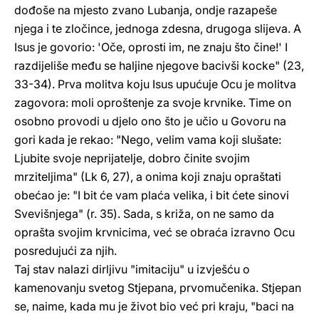
dođoše na mjesto zvano Lubanja, ondje razapeše
njega i te zločince, jednoga zdesna, drugoga slijeva. A
Isus je govorio: 'Oče, oprosti im, ne znaju što čine!' I
razdijeliše među se haljine njegove bacivši kocke" (23,
33-34). Prva molitva koju Isus upućuje Ocu je molitva
zagovora: moli oproštenje za svoje krvnike. Time on
osobno provodi u djelo ono što je učio u Govoru na
gori kada je rekao: "Nego, velim vama koji slušate:
Ljubite svoje neprijatelje, dobro činite svojim
mrziteljima" (Lk 6, 27), a onima koji znaju opraštati
obećao je: "I bit će vam plaća velika, i bit ćete sinovi
Svevišnjega" (r. 35). Sada, s križa, on ne samo da
oprašta svojim krvnicima, već se obraća izravno Ocu
posredujući za njih.
Taj stav nalazi dirljivu "imitaciju" u izvješću o
kamenovanju svetog Stjepana, prvomučenika. Stjepan
se, naime, kada mu je život bio već pri kraju, "baci na