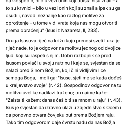
da Gospodin, bilo u vezi onih koji doista nisu znali – a
to su krvnici – bilo u vezi onih koji su znali a ipak su ga
osudili, navodi neznanje kao razlog molitve za
oproštenje – u tome vidi vrata koja nas mogu otvoriti
prema obraćenju" (Isus iz Nazareta, II, 233).
Druga Isusova riječ na križu koju prenosi sveti Luka je
riječ nade, to je odgovor na molitvu jednog od dvojice
ljudi koji su raspeti s njim. Dobri razbojnik se pred
Isusom povlači u svoju nutrinu i kaje se, svjestan da se
nalazi pred Sinom Božjim, koji čini vidljivim lice
samoga Boga, i moli ga: "Isuse, sjeti me se kada dođeš
u kraljevstvo svoje" (r. 42). Gospodinov odgovor na tu
molitvu uvelike nadilazi traženo; on naime kaže:
"Zaista ti kažem: danas ćeš biti sa mnom u raju" (r. 43).
Isus je svjestan da izravno ulazi u zajedništvo s Ocem i
da ponovno otvara čovjeku put prema Božjem raju.
Tako tim odgovorom daje čvrstu nadu da nas Božja