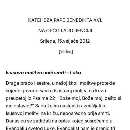
LATINE
KATEHEZA PAPE BENEDIKTA XVI
.
NA OPĆOJ AUDIJENCIJI
Srijeda, 15.veljače 2012
[
Video
]
Isusova molitva uoči smrti - Luka
Draga braćo i sestre, u našoj školi molitve protekle
srijede govorio sam o Isusovoj molitvi na križu
preuzetoj iz Psalma 22: "Bože moj, Bože moj, zašto si
me ostavio?" Sada želim nastaviti razmišljati o
Isusovoj molitvi na križu, neposredno prije smrti.
Danas ću se zadržati na opisu kojeg susrećemo u
Evanđelju svetog Luke. Evanđelist nam je prenio tri