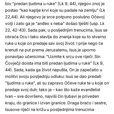
bio "predan ljudima u ruke" (Lk 9, 44), njegov znoj je
postao "kao kaplje krvi koje su padale na zemlju" (Lk
22,44). Ali njegovo je srce potpuno poslušno Očevoj
volji i zato ga je "anđeo s neba" došao tješiti (usp. Lk
22, 42-43). Sada pak, u posljednjim trenucima, Isus se
obraća Ocu i tako stavlja do znanja koje su to stvarno
ruke u koje on predaje sav svoj život. I prije nego će
krenuti na put prema Jeruzalemu, Isus je uporno
ponavljao učenicima: "Uzmite k srcu ove riječi: Sin
Čovječji doista ima biti predan ljudima u ruke" (Lk 9,
44). Sada, kada ga život napušta, On je zapečatio u
molitvi svoju posljednju odluku: Isus se dao predati
"ljudima u ruke", ali su zapravo Očeve ruke te u koje on
predaje svoj duh; tako je – kao što kaže evanđelist
Ivan – sve dovršeno, najviši čin ljubavi je priveden
kraju, do granice i izvan granice. Draga braćo i sestre,
Isusove riječi na križu u posljednjima trenucima