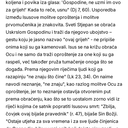
koljena i povika iza glasa: 'Gospodine, ne uzmi im ovo
za grijeh!' Kada to reče, usnu" (Dj 7, 60). Usporedba
između Isusove molitve oproštenja i molitve
prvomučenika je znakovita. Sveti Stjepan se obraća
Uskrslom Gospodinu i traži da njegovo ubojstvo –
gestu koju je jasno nazvao "ovaj grijeh" - ne pripiše
onima koji su ga kamenovali. Isus se na križu obraća
Ocu i ne samo da traži oproštenje za one koji su ga
raspeli, već također pruža tumačenje onoga što se
događa. Prema njegovim riječima ljudi koji ga
razapinju "ne znaju što čine" (Lk 23, 34). On naime
navodi neznanje, "ne znaju", kao razlog molitve Ocu za
oproštenje, jer to neznanje ostavlja otvorenim put
prema obraćenju, kao što se to uostalom zorno vidi iz
riječi kojima će satnik popratiti Isusovu smrt: "Zbilja,
čovjek ovaj bijaše pravednik" (r. 47), bijaše Sin Božji.
"Ostaje utjeha za sva vremena i za sve ljude činjenica