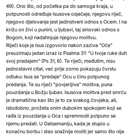
49). Ono što, od početka pa do samoga kraja, u
potpunosti određuje Isusove osjećaje, njegovu riječ,
njegovo djelovanje jest jedinstveni odnos s Ocem. I na
križu on živi u punini, u ljubavi, taj sinovski odnos s
Bogom, koji nadahnjuje njegovu molitvu.
Riječi koje je Isus izgovorio nakon zaziva "Oče"
preuzimaju jedan izraz iz Psalma 31: "U tvoje ruke duh
svoj predajem" (Ps 31, 6). Te riječi, međutim, nisu
jednostavni citat, već prije zorno pokazuju čvrstu
odluku: Isus se "predaje" Ocu u činu potpunog
predanja. Te su riječi "povjerljiva" molitva, puna
pouzdanja u Božju ljubav. Isusova molitva pred smrću
je dramatična kao što je to za svakog čovjeka, ali,
istodobno, prožeta onim dubokim spokojem koji se
rađa iz pouzdanja u Oca i spremnosti potpuno se
njemu predati. U Getsemaniju, kada je stupio u
konačnu borbu i stao snažnije moliti jer samo što nije