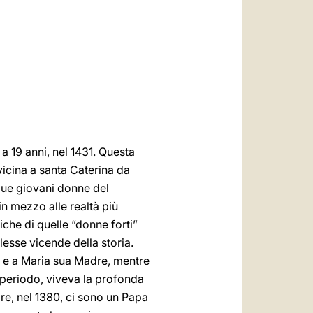
العربيّة
中文
LATINE
a 19 anni, nel 1431. Questa
vicina a santa Caterina da
 due giovani donne del
in mezzo alle realtà più
che di quelle “donne forti”
esse vicende della storia.
o e a Maria sua Madre, mentre
l periodo, viveva la profonda
re, nel 1380, ci sono un Papa