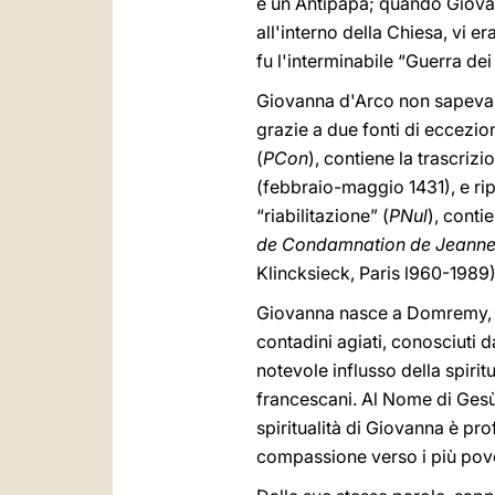
e un Antipapa; quando Giovan
all'interno della Chiesa, vi e
fu l'interminabile “Guerra dei 
Giovanna d'Arco non sapeva 
grazie a due fonti di eccezio
(
PCon
), contiene la trascriz
(febbraio-maggio 1431), e ripo
“riabilitazione” (
PNul
), conti
de Condamnation de Jeanne
Klincksieck, Paris l960-1989)
Giovanna nasce a Domremy, un 
contadini agiati, conosciuti d
notevole influsso della spirit
francescani. Al Nome di Gesù
spiritualità di Giovanna è pr
compassione verso i più pover