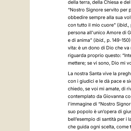
della terra, della Chiesa e d
“Nostro Signore servito per 
obbedire sempre alla sua vol
con tutto il mio cuore" (
ibid.,
persona all'unico Amore di Ge
e di anima” (
ibid.,
p. 149-150).
vita: è un dono di Dio che va 
riguarda proprio questo: “Int
mettere; se vi sono, Dio mi vo
La nostra Santa vive la pregh
con i giudici e le dà pace e s
chiedo, se voi mi amate, di r
contemplato da Giovanna come
l'immagine di “Nostro Signor
suo popolo è un’opera di gius
bell’esempio di santità per i la
che guida ogni scelta, come t