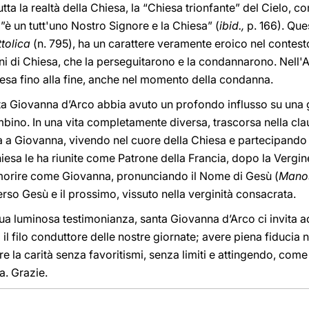
a la realtà della Chiesa, la “Chiesa trionfante” del Cielo, co
 ”è un tutt'uno Nostro Signore e la Chiesa” (
ibid.,
p. 166). Ques
tolica
(n. 795), ha un carattere veramente eroico nel contest
mini di Chiesa, che la perseguitarono e la condannarono. Nel
iesa fino alla fine, anche nel momento della condanna.
ta Giovanna d’Arco abbia avuto un profondo influsso su una 
ino. In una vita completamente diversa, trascorsa nella clau
na a Giovanna, vivendo nel cuore della Chiesa e partecipando 
iesa le ha riunite come Patrone della Francia, dopo la Vergi
 morire come Giovanna, pronunciando il Nome di Gesù (
Manos
so Gesù e il prossimo, vissuto nella verginità consacrata.
a sua luminosa testimonianza, santa Giovanna d’Arco ci invita a
a il filo conduttore delle nostre giornate; avere piena fiducia 
e la carità senza favoritismi, senza limiti e attingendo, come
. Grazie.