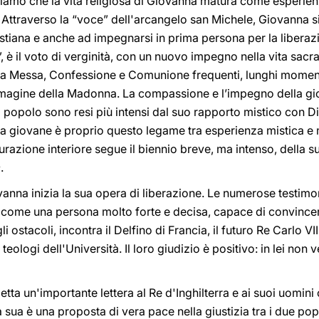
iamo che la vita religiosa di Giovanna matura come esperienza
 Attraverso la “voce” dell'arcangelo san Michele, Giovanna s
cristiana e anche ad impegnarsi in prima persona per la libera
”, è il voto di verginità, con un nuovo impegno nella vita sacr
la Messa, Confessione e Comunione frequenti, lunghi momenti
immagine della Madonna. La compassione e l’impegno della gi
o popolo sono resi più intensi dal suo rapporto mistico con Di
esta giovane è proprio questo legame tra esperienza mistica e 
urazione interiore segue il biennio breve, ma intenso, della s
e
.
ovanna inizia la sua opera di liberazione. Le numerose testi
i come una persona molto forte e decisa, capace di convincer
i ostacoli, incontra il Delfino di Francia, il futuro Re Carlo VI
teologi dell'Università. Il loro giudizio è positivo: in lei non
ta un'importante lettera al Re d'Inghilterra e ai suoi uomini 
sua è una proposta di vera pace nella giustizia tra i due popol