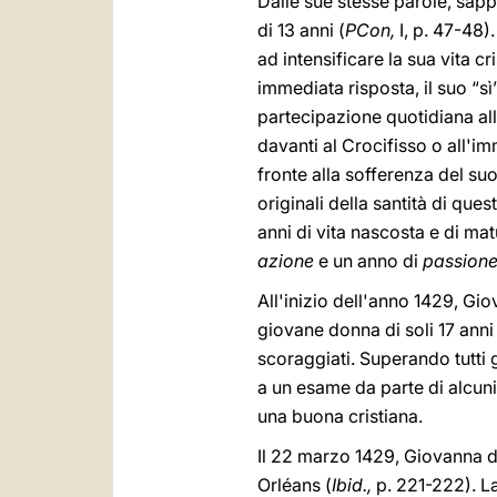
Dalle sue stesse parole, sapp
di 13 anni (
PCon,
I,
p. 47-48).
ad intensificare la sua vita 
immediata risposta, il suo “sì
partecipazione quotidiana al
davanti al Crocifisso o all'
fronte alla sofferenza del su
originali della santità di qu
anni di vita nascosta e di mat
azione
e un anno di
passion
All'inizio dell'anno 1429, Gi
giovane donna di soli 17 ann
scoraggiati. Superando tutti gl
a un esame da parte di alcuni 
una buona cristiana.
Il 22 marzo 1429, Giovanna det
Orléans (
Ibid.,
p. 221-222). La 