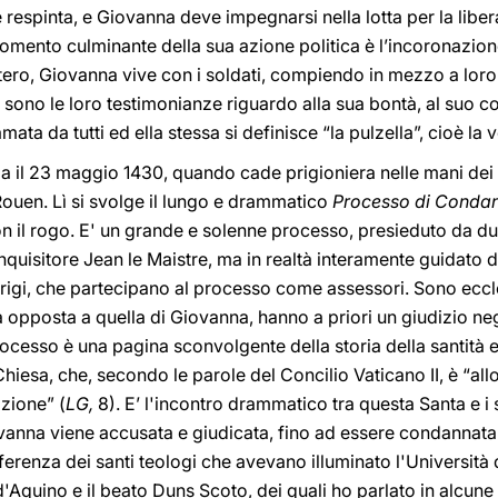
 respinta, e Giovanna deve impegnarsi nella lotta per la libera
omento culminante della sua azione politica è l’incoronazione 
ntero, Giovanna vive con i soldati, compiendo in mezzo a lor
ono le loro testimonianze riguardo alla sua bontà, al suo co
ata da tutti ed ella stessa si definisce “la pulzella”, cioè la 
ia il 23 maggio 1430, quando cade prigioniera nelle mani dei 
 Rouen. Lì si svolge il lungo e drammatico
Processo di Conda
n il rogo. E' un grande e solenne processo, presieduto da due 
quisitore Jean le Maistre, ma in realtà interamente guidato d
arigi, che partecipano al processo come assessori. Sono eccle
ca opposta a quella di Giovanna, hanno a priori un giudizio ne
rocesso è una pagina sconvolgente della storia della santità
Chiesa, che, secondo le parole del Concilio Vaticano II, è “al
zione” (
LG,
8). E’ l'incontro drammatico tra questa Santa e i 
ovanna viene accusata e giudicata, fino ad essere condannat
fferenza dei santi teologi che avevano illuminato l'Università
quino e il beato Duns Scoto, dei quali ho parlato in alcune c