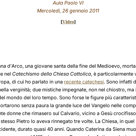
Aula Paolo VI
Mercoledì, 26 gennaio 2011
[
Video
]
nna d'Arco, una giovane santa della fine del Medioevo, morta 
te nel
Catechismo della Chiesa Cattolica
, è particolarmente 
ropa, di cui ho parlato in una
recente catechesi
. Sono infatti
ella verginità; due mistiche impegnate, non nel chiostro, ma 
l mondo del loro tempo. Sono forse le figure più caratteristi
portarono senza paura la grande luce del Vangelo nelle compl
te donne che rimasero sul Calvario, vicino a Gesù crocifiss
o stesso Pietro lo aveva rinnegato tre volte. La Chiesa, in que
cidente, durato quasi 40 anni. Quando Caterina da Siena muo