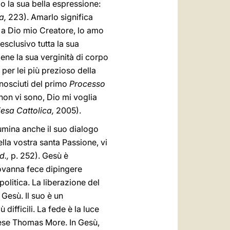
o la sua bella espressione:
ca,
223). Amarlo significa
o a Dio mio Creatore, lo amo
esclusivo tutta la sua
ene la sua verginità di corpo
 per lei più prezioso della
onosciuti del primo
Processo
non vi sono, Dio mi voglia
esa Cattolica,
2005).
lumina anche il suo dialogo
ella vostra santa Passione, vi
id.,
p. 252). Gesù è
iovanna fece dipingere
politica. La liberazione del
Gesù. Il suo è un
 difficili. La fede è la luce
glese Thomas More. In Gesù,