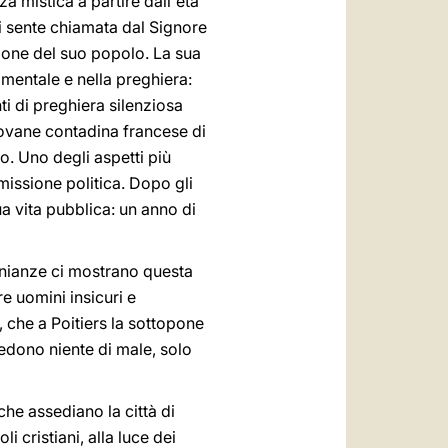
 mistica a partire dall'età
i sente chiamata dal Signore
zione del suo popolo. La sua
amentale e nella preghiera:
 di preghiera silenziosa
ovane contadina francese di
o. Uno degli aspetti più
missione politica. Dopo gli
ua vita pubblica: un anno di
monianze ci mostrano questa
e uomini insicuri e
I, che a Poitiers la sottopone
 vedono niente di male, solo
che assediano la città di
i cristiani, alla luce dei