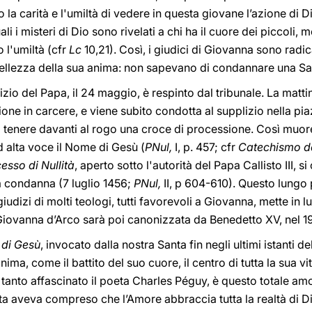
 la carità e l'umiltà di vedere in questa giovane l’azione di 
i i misteri di Dio sono rivelati a chi ha il cuore dei piccoli,
 l'umiltà (cfr
Lc
10,21). Così, i giudici di Giovanna sono radi
ellezza della sua anima: non sapevano di condannare una Sa
izio del Papa, il 24 maggio, è respinto dal tribunale. La matt
ione in carcere, e viene subito condotta al supplizio nella p
i tenere davanti al rogo una croce di processione. Così mu
 alta voce il Nome di Gesù (
PNul,
I, p. 457; cfr
Catechismo de
esso di Nullità
, aperto sotto l'autorità del Papa Callisto III,
si
a condanna (7 luglio 1456;
PNul,
II, p 604-610). Questo lungo
giudizi di molti teologi, tutti favorevoli a Giovanna, mette in 
 Giovanna d’Arco sarà poi canonizzata da Benedetto XV, nel 1
di Gesù
, invocato dalla nostra Santa fin negli ultimi istanti d
nima, come il battito del suo cuore, il centro di tutta la sua vita
anto affascinato il poeta Charles Péguy, è questo totale amo
a aveva compreso che l’Amore abbraccia tutta la realtà di Di