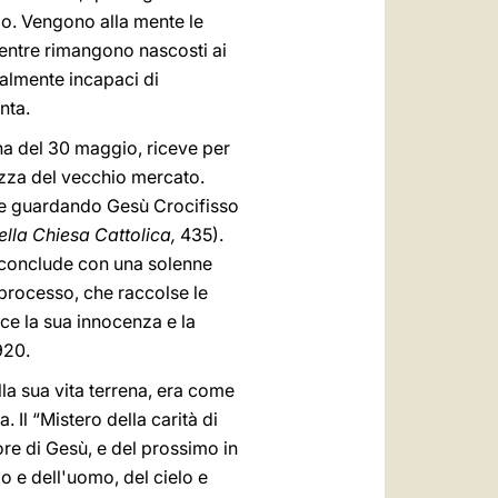
Dio. Vengono alla mente le
 mentre rimangono nascosti ai
calmente incapaci di
nta.
ina del 30 maggio, riceve per
iazza del vecchio mercato.
ore guardando Gesù Crocifisso
lla Chiesa Cattolica,
435).
 conclude con una solenne
 processo, che raccolse le
luce la sua innocenza e la
920.
ella sua vita terrena, era come
. Il “Mistero della carità di
re di Gesù, e del prossimo in
o e dell'uomo, del cielo e