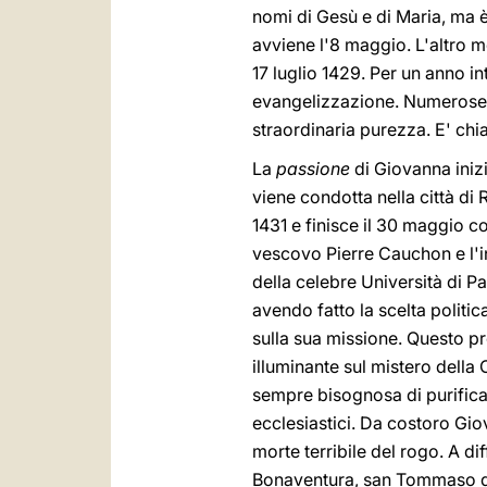
nomi di Gesù e di Maria, ma è
avviene l'8 maggio. L'altro m
17 luglio 1429. Per un anno i
evangelizzazione. Numerose s
straordinaria purezza. E' chiam
La
passione
di Giovanna iniz
viene condotta nella città di
1431 e finisce il 30 maggio co
vescovo Pierre Cauchon e l'in
della celebre Università di P
avendo fatto la scelta politi
sulla sua missione. Questo p
illuminante sul mistero della 
sempre bisognosa di purifica
ecclesiastici. Da costoro Gi
morte terribile del rogo. A di
Bonaventura, san Tommaso d'A