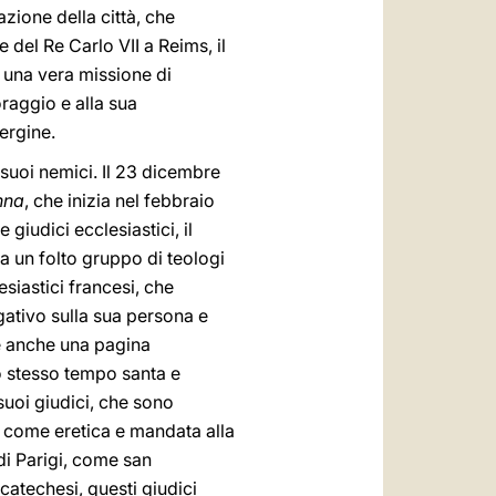
zione della città, che
del Re Carlo VII a Reims, il
o una vera missione di
raggio e alla sua
vergine.
suoi nemici. Il 23 dicembre
nna
, che inizia nel febbraio
giudici ecclesiastici, il
a un folto gruppo di teologi
siastici francesi, che
gativo sulla sua persona e
 e anche una pagina
lo stesso tempo santa e
suoi giudici, che sono
a come eretica e mandata alla
 di Parigi, come san
atechesi, questi giudici