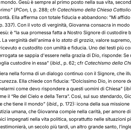
el mondo. Gesù è sempre al primo posto nella sua vita, second
primo” (
PCon,
I, p. 288; cfr
Catechismo della Chiesa Cattoli
ontà. Ella afferma con totale fiducia e abbandono: "Mi affid
p. 337). Con il voto di verginità, Giovanna consacra in modo 
sù: è “la sua promessa fatta a Nostro Signore di custodire b
 La verginità dell'anima è lo
stato di grazia
, valore supremo,
ricevuto e custodito con umiltà e fiducia. Uno dei testi più c
errogata se sappia d'essere nella grazia di Dio, risponde: Se 
glia custodire in essa” (
ibid.
, p. 62; cfr
Catechismo della Chi
iera nella forma di un dialogo continuo con il Signore, che il
icurezza. Ella chiede con fiducia: “Dolcissimo Dio, in onore d
ivelarmi come devo rispondere a questi uomini di Chiesa” (
ib
 il “Re del Cielo e della Terra”. Così, sul suo stendardo, G
e che tiene il mondo” (
ibid.,
p. 172): icona della sua missione 
tizia umana, che Giovanna compie nella carità, per amore di 
ici impegnati nella vita politica, soprattutto nelle situazioni più
estimonierà, un secolo più tardi, un altro grande santo, l’in