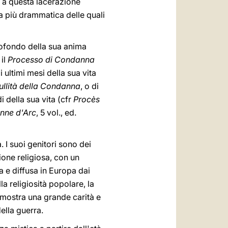
 a questa lacerazione
 la più drammatica delle quali
rofondo della sua anima
 il
Processo di Condanna
 ultimi mesi della sua vita
ullità della Condanna
, o di
di della sua vita (cfr
Procès
anne d'Arc
, 5 vol., ed.
 I suoi genitori sono dei
ione religiosa, con un
a e diffusa in Europa dai
la religiosità popolare, la
dimostra una grande carità e
ella guerra.