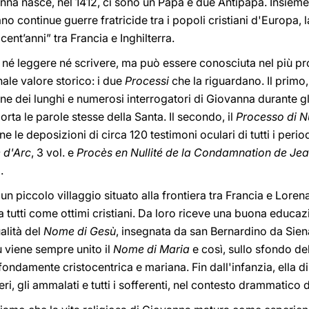
na nasce, nel 1412, ci sono un Papa e due Antipapa. Insieme
rano continue guerre fratricide tra i popoli cristiani d'Europa,
cent’anni” tra Francia e Inghilterra.
né leggere né scrivere, ma può essere conosciuta nel più p
nale valore storico: i due
Processi
che la riguardano. Il primo,
ione dei lunghi e numerosi interrogatori di Giovanna durante gli
rta le parole stesse della Santa. Il secondo, il
Processo di N
ene le deposizioni di circa 120 testimoni oculari di tutti i perio
 d'Arc
, 3 vol. e
Procès en Nullité de la Condamnation de Je
.
piccolo villaggio situato alla frontiera tra Francia e Lorena.
a tutti come ottimi cristiani. Da loro riceve una buona educaz
ualità del
Nome di Gesù
, insegnata da san Bernardino da Sien
 viene sempre unito il
Nome di Maria
e così, sullo sfondo del
ofondamente cristocentrica e mariana. Fin dall'infanzia, ella 
i, gli ammalati e tutti i sofferenti, nel contesto drammatico d