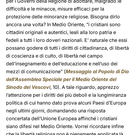
per i Governi della Regione di adottare, malgrado le
difficoltà e le minacce, misure efficaci per la
protezione delle minoranze religiose. Bisogna dirlo
ancora una volta? In Medio Oriente, “i cristiani sono
cittadini originali e autentici, leali alla loro patria e
fedeli a tutti i loro doveri nazionali. E’ naturale che essi
possano godere di tutti i diritti di cittadinanza, di libertà
di coscienza e di culto, di libertà nel campo
dell’insegnamento e dell’educazione e nell’uso dei
mezzi di comunicazione” (
Messaggio al Popolo di Dio
dell’Assemblea Speciale per il Medio Oriente del
Sinodo dei Vescovi
, 10). A tale riguardo, apprezzo
l’attenzione per i diritti dei più deboli e la lungimiranza
politica di cui hanno dato prova alcuni Paesi d’Europa
negli ultimi giorni, domandando una risposta
concertata dell’Unione Europea affinché i cristiani
siano difesi nel Medio Oriente. Vorrei ricordare infine
che la libertà religiosa non è pienamente applicata là