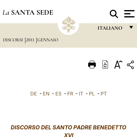
La
SANTA SEDE
ITALIANO
DISCORSI
2011
GENNAIO
FRANÇAIS
ENGLISH
ITALIANO
PORTUGUÊS
ESPAÑOL
DE
-
EN
-
ES
-
FR
-
IT
-
PL
-
PT
DEUTSCH
POLSKI
العربيّة
DISCORSO DEL SANTO PADRE BENEDETTO
XVI
中文