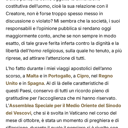
costitutiva dell’uomo, cioè la sua relazione con il
Creatore, non è forse troppo spesso messo in
discussione o violato? Mi sembra che la società, i suoi
responsabili e l’opinione pubblica si rendano oggi
maggiormente conto, anche se non sempre in modo
esatto, di tale grave ferita inferta contro la dignità e la
libertà dell’
homo religiosus
, sulla quale ho tenuto, a più
riprese, ad attirare l’attenzione di tutti.
L’ho fatto durante i miei viaggi apostolici dell’anno
scorso, a
Malta
e in
Portogallo
, a
Cipro
, nel
Regno
Unito
e in
Spagna
. Al di là delle caratteristiche di
questi Paesi, conservo di tutti un ricordo pieno di
gratitudine per l’accoglienza che mi hanno riservato.
L’
Assemblea Speciale per il Medio Oriente del Sinodo
dei Vescovi
, che si è svolta in Vaticano nel corso del
mese di ottobre, è stata un momento di preghiera e di
riflessione, durante il quale il pensiero si è rivolto con