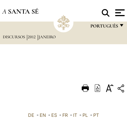
A
SANTA SÉ
PORTUGUÊS
DISCURSOS
2012
JANEIRO
FRANÇAIS
ENGLISH
ITALIANO
PORTUGUÊS
ESPAÑOL
DEUTSCH
POLSKI
العربيّة
DE
-
EN
-
ES
-
FR
-
IT
-
PL
-
PT
中文