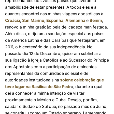
representantes dos vossos países que tiveram a
amabilidade de estar presentes. A todos eles e a
quantos encontrei nas minhas viagens apostólicas à
Croácia
,
San Marino
,
Espanha
,
Alemanha
e
Benim
,
renovo a minha gratidão pela delicadeza manifestada.
Além disso, dirijo uma saudação especial aos países
da América Latina e das Caraíbas que festejaram, em
2011, o bicentenário da sua independência. No
passado dia 12 de Dezembro, quiseram sublinhar a
sua ligação à Igreja Católica e ao Sucessor do Príncipe
dos Apóstolos com a participação de eminentes
representantes da comunidade eclesial e de
autoridades institucionais na
solene celebração que
teve lugar na Basílica de São Pedr
o, durante a qual
dei a conhecer a minha intenção de visitar
proximamente o México e Cuba. Desejo, por fim,
saudar o Sudão do Sul que, no passado mês de Julho,
se constituiu como um Estado soberano. Lamentando