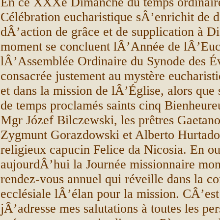
En ce XXXe Dimanche du temps ordinaire
Célébration eucharistique sÂ’enrichit de d
dÂ’action de grâce et de supplication à 
moment se concluent lÂ’Année de lÂ’Euch
lÂ’Assemblée Ordinaire du Synode des É
consacrée justement au mystère eucharisti
et dans la mission de lÂ’Église, alors que
de temps proclamés saints cinq Bienheure
Mgr Józef Bilczewski, les prêtres Gaetan
Zygmunt Gorazdowski et Alberto Hurtado 
religieux capucin Felice da Nicosia. En ou
aujourdÂ’hui la Journée missionnaire mon
rendez-vous annuel qui réveille dans la 
ecclésiale lÂ’élan pour la mission. CÂ’est
jÂ’adresse mes salutations à toutes les pe