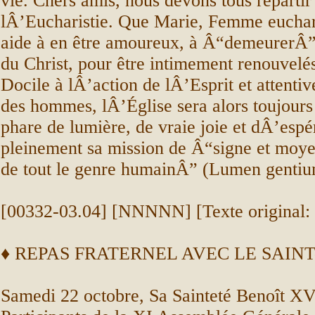
vie. Chers amis, nous devons tous repartir
lÂ’Eucharistie. Que Marie, Femme euchar
aide à en être amoureux, à Â“demeurerÂ
du Christ, pour être intimement renouvelés
Docile à lÂ’action de lÂ’Esprit et attentiv
des hommes, lÂ’Église sera alors toujour
phare de lumière, de vraie joie et dÂ’espé
pleinement sa mission de Â“signe et moye
de tout le genre humainÂ” (Lumen gentiu
[00332-03.04] [NNNNN] [Texte original: 
♦
REPAS FRATERNEL AVEC LE SAINT
Samedi 22 octobre, Sa Sainteté Benoît XVI