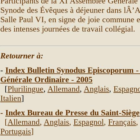
Participants de la XI Assemblée Générale
Synode des Évêques à déjeuner dans lÂ’A
Salle Paul VI, en signe de joie commune 
des intenses journées de travail collégial.
Retourner à:
-
Index Bulletin Synodus Episcoporum 
Générale Ordinaire - 2005
[
Plurilingue
,
Allemand
,
Anglais
,
Espagno
Italien
]
-
Index Bureau de Presse du Saint-Siège
[
Allemand
,
Anglais
,
Espagnol
,
Français
Portugais
]