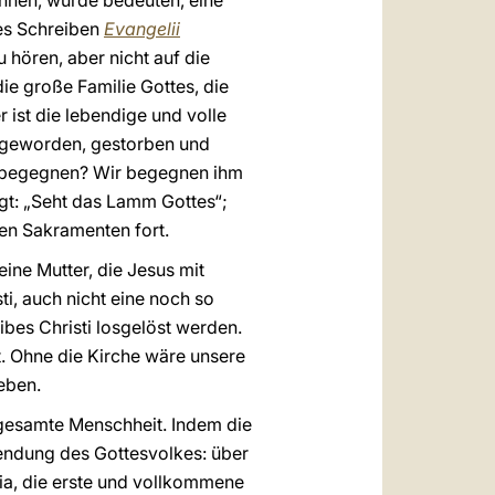
ennen, würde bedeuten, eine
hes Schreiben
Evangelii
zu hören, aber nicht auf die
 die große Familie Gottes, die
r ist die lebendige und volle
h geworden, gestorben und
ihm begegnen? Wir begegnen ihm
sagt: „Seht das Lamm Gottes“;
den Sakramenten fort.
 eine Mutter, die Jesus mit
ti, auch nicht eine noch so
ibes Christi losgelöst werden.
rt. Ohne die Kirche wäre unsere
eben.
gesamte Menschheit. Indem die
 Sendung des Gottesvolkes: über
ia, die erste und vollkommene