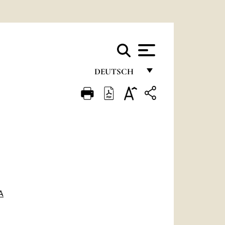
DEUTSCH
FRANÇAIS
ENGLISH
ITALIANO
PORTUGUÊS
ESPAÑOL
DEUTSCH
A
POLSKI