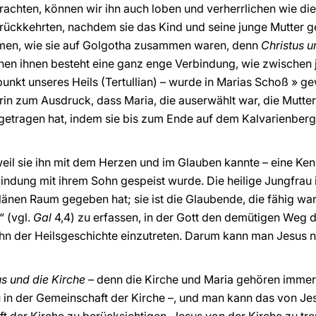
rachten, können wir ihn auch loben und verherrlichen wie die
ckkehrten, nachdem sie das Kind und seine junge Mutter ge
en, wie sie auf Golgotha zusammen waren, denn
Christus u
hen ihnen besteht eine ganz enge Verbindung, wie zwischen 
punkt unseres Heils (Tertullian) – wurde in Marias Schoß » g
n zum Ausdruck, dass Maria, die auserwählt war, die Mutter 
etragen hat, indem sie bis zum Ende auf dem Kalvarienberg 
 weil sie ihn mit dem Herzen und im Glauben kannte – eine Ken
indung mit ihrem Sohn gespeist wurde. Die heilige Jungfrau i
 Plänen Raum gegeben hat; sie ist die Glaubende, die fähig w
“ (vgl.
Gal
4,4) zu erfassen, in der Gott den demütigen Weg 
ahn der Heilsgeschichte einzutreten. Darum kann man Jesus n
us und die Kirche
– denn die Kirche und Maria gehören immer
in der Gemeinschaft der Kirche –, und man kann das von Jes