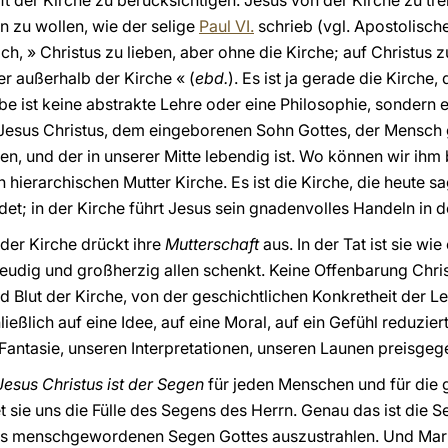
ft der Kirche zu berücksichtigen. Jesus von der Kirche zu tr
en zu wollen, wie der selige
Paul VI.
schrieb (vgl. Apostolisc
lich, » Christus zu lieben, aber ohne die Kirche; auf Christus 
ber außerhalb der Kirche « (
ebd.
). Es ist ja gerade die Kirche,
be ist keine abstrakte Lehre oder eine Philosophie, sondern e
 Jesus Christus, dem eingeborenen Sohn Gottes, der Mensc
tten, und der in unserer Mitte lebendig ist. Wo können wir 
en hierarchischen Mutter Kirche. Es ist die Kirche, die heute 
ündet; in der Kirche führt Jesus sein gnadenvolles Handeln in 
der Kirche drückt ihre
Mutterschaft
aus. In der Tat ist sie wie
freudig und großherzig allen schenkt. Keine Offenbarung Chris
 Blut der Kirche, von der geschichtlichen Konkretheit der Le
ießlich auf eine Idee, auf eine Moral, auf ein Gefühl reduzie
Fantasie, unseren Interpretationen, unseren Launen preisgeg
Jesus Christus ist der Segen
für jeden Menschen und für die 
et sie uns die Fülle des Segens des Herrn. Genau das ist die
stus menschgewordenen Segen Gottes auszustrahlen. Und Mar