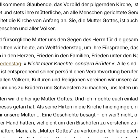
ollkommene Glaubende, das Vorbild der pilgernden Kirche, ist
t und stets ihre mütterliche, an alle Menschen gerichtete Send
tet die Kirche von Anfang an. Sie, die Mutter Gottes, ist auc
Menschen und aller Völker.
 fürsorgliche Mutter uns den Segen des Herrn für die gesam
bitten wir heute, am Weltfriedenstag, um ihre Fürsprache, da
n in den Herzen, Frieden in den Familien, Frieden unter den N
iedenstag
: »
Nicht mehr Knechte, sondern Brüder
«. Alle sind
er ist entsprechend seiner persönlichen Verantwortung beru
allen Völkern, Kulturen und Religionen vereinen wir unsere 
 um uns zu Brüdern und Schwestern zu machen, uns leiten un
ten wir die heilige Mutter Gottes. Und ich möchte euch einl
sus getan hat. Als seine Hirten in die Kirche hineingingen, ri
 unsere Mutter … Eine Geschichte besagt – ich weiß nicht, ob
der Hand hatten, vielleicht um den Bischöfen zu verstehen z
ätten, Maria als „Mutter Gottes“ zu verkünden. Ich lade euch 