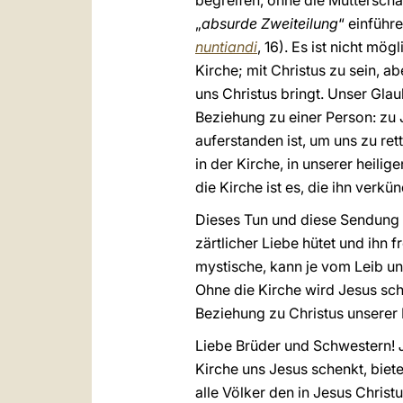
begreifen, ohne die Mutterscha
„
absurde Zweiteilung
“ einführ
nuntiandi
, 16). Es ist nicht mög
Kirche; mit Christus zu sein, a
uns Christus bringt. Unser Glau
Beziehung zu einer Person: zu
auferstanden ist, um uns zu re
in der Kirche, in unserer heilig
die Kirche ist es, die ihn verk
Dieses Tun und diese Sendung 
zärtlicher Liebe hütet und ihn 
mystische, kann je vom Leib und
Ohne die Kirche wird Jesus schl
Beziehung zu Christus unserer 
Liebe Brüder und Schwestern!
Kirche uns Jesus schenkt, biet
alle Völker den in Jesus Chri