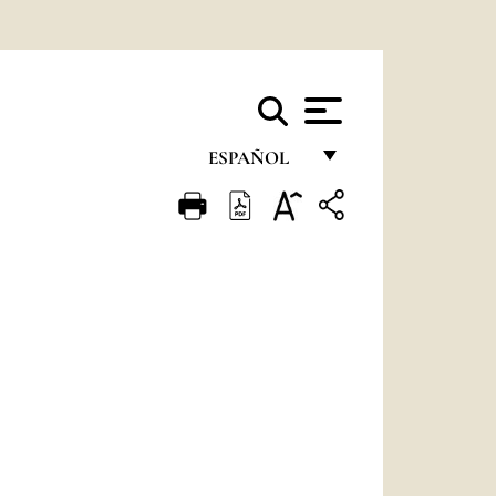
ESPAÑOL
FRANÇAIS
ENGLISH
ITALIANO
PORTUGUÊS
ESPAÑOL
DEUTSCH
POLSKI