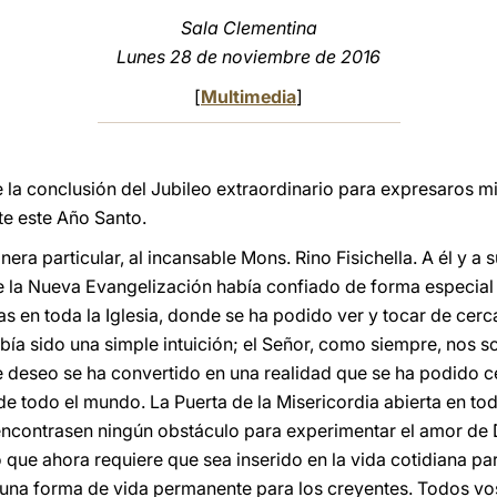
Sala Clementina
Lunes 28 de noviembre de 2016
[
Multimedia
]
 la conclusión del Jubileo extraordinario para expresaros m
te este Año Santo.
era particular, al incansable Mons. Rino Fisichella. A él y 
e la Nueva Evangelización había confiado de forma especial l
as en toda la Iglesia, donde se ha podido ver y tocar de cerca
había sido una simple intuición; el Señor, como siempre, nos 
e deseo se ha convertido en una realidad que se ha podido ce
e todo el mundo. La Puerta de la Misericordia abierta en tod
 encontrasen ningún obstáculo para experimentar el amor de
que ahora requiere que sea inserido en la vida cotidiana par
una forma de vida permanente para los creyentes. Todos vos