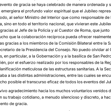
 evento de gracia se haya celebrado de manera ordenada y s
emergiera el profundo valor espiritual que el Jubileo repre
todo, al señor Ministro del Interior que como responsable de
, sino en todo el territorio nacional, que vivieran este Jubil
s gracias al Jefe de la Policía y al Cuestor de Roma, que junt
cho que la colaboración recíproca pueda ofrecer realmente
as gracias a los miembros de la Comisión Bilateral entre la 
ecretario de la Presidencia del Consejo. No puedo olvidar al
as, en particular, a la Gobernación y a la basílica de San Ped
n, por el esfuerzo realizado por los responsables de la Reg
lanificación meticulosa de las estructuras sanitarias. A la Se
ba a las distintas administraciones, entre las cuales se enc
ho posible el transcurso eficaz de todos los eventos del Ju
 vivo agradecimiento hacia los muchos voluntarios venidos d
 su trabajo cotidiano, a menudo silencioso y discreto, a hac
ento de gracia.