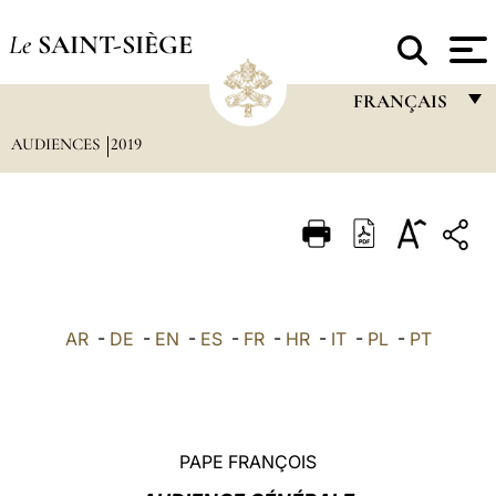
Le
SAINT-SIÈGE
FRANÇAIS
AUDIENCES
2019
FRANÇAIS
ENGLISH
ITALIANO
PORTUGUÊS
ESPAÑOL
AR
-
DE
-
EN
-
ES
-
FR
-
HR
-
IT
-
PL
-
PT
DEUTSCH
POLSKI
العربيّة
PAPE FRANÇOIS
中文