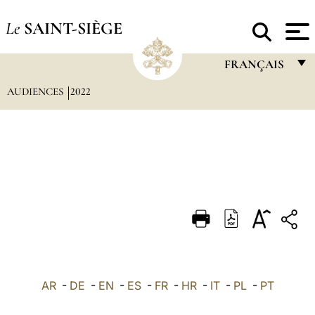
Le
SAINT-SIÈGE
FRANÇAIS
AUDIENCES
2022
FRANÇAIS
ENGLISH
ITALIANO
PORTUGUÊS
ESPAÑOL
DEUTSCH
POLSKI
العربيّة
AR
-
DE
-
EN
-
ES
-
FR
-
HR
-
IT
-
PL
-
PT
中文