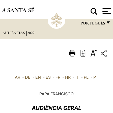
A
SANTA SÉ
PORTUGUÊS
AUDIÊNCIAS
2022
FRANÇAIS
ENGLISH
ITALIANO
PORTUGUÊS
ESPAÑOL
AR
-
DE
-
EN
-
ES
-
FR
-
HR
-
IT
-
PL
-
PT
DEUTSCH
POLSKI
PAPA FRANCISCO
العربيّة
AUDIÊNCIA GERAL
中文