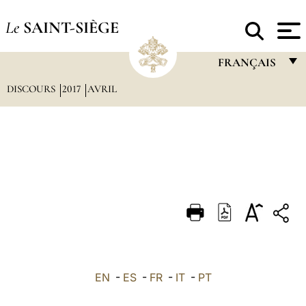
Le
SAINT-SIÈGE
FRANÇAIS
DISCOURS
2017
AVRIL
FRANÇAIS
ENGLISH
ITALIANO
PORTUGUÊS
ESPAÑOL
DEUTSCH
POLSKI
العربيّة
EN
-
ES
-
FR
-
IT
-
PT
中文