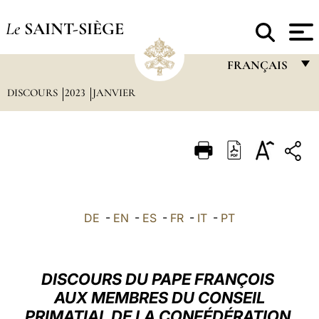
Le
SAINT-SIÈGE
FRANÇAIS
DISCOURS
2023
JANVIER
FRANÇAIS
ENGLISH
ITALIANO
PORTUGUÊS
ESPAÑOL
DE
-
EN
-
ES
-
FR
-
IT
-
PT
DEUTSCH
POLSKI
DISCOURS DU PAPE FRANÇOIS
العربيّة
AUX MEMBRES DU CONSEIL
PRIMATIAL DE LA CONFÉDÉRATION
中文