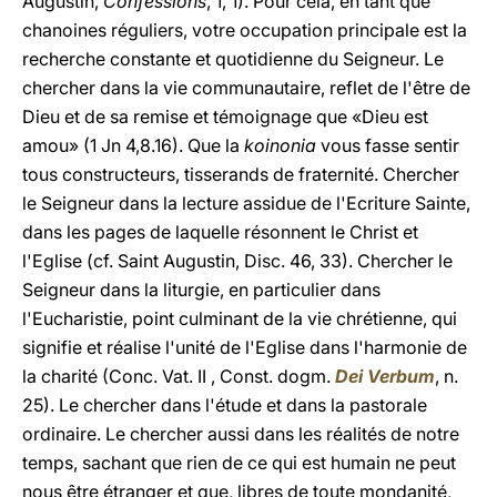
Augustin,
Confessions
, 1, 1). Pour cela, en tant que
chanoines réguliers, votre occupation principale est la
recherche constante et quotidienne du Seigneur. Le
chercher dans la vie communautaire, reflet de l'être de
Dieu et de sa remise et témoignage que «Dieu est
amou» (1 Jn 4,8.16). Que la
koinonia
vous fasse sentir
tous constructeurs, tisserands de fraternité. Chercher
le Seigneur dans la lecture assidue de l'Ecriture Sainte,
dans les pages de laquelle résonnent le Christ et
l'Eglise (cf. Saint Augustin, Disc. 46, 33). Chercher le
Seigneur dans la liturgie, en particulier dans
l'Eucharistie, point culminant de la vie chrétienne, qui
signifie et réalise l'unité de l'Eglise dans l'harmonie de
la charité (Conc. Vat. II , Const. dogm.
Dei Verbum
, n.
25). Le chercher dans l'étude et dans la pastorale
ordinaire. Le chercher aussi dans les réalités de notre
temps, sachant que rien de ce qui est humain ne peut
nous être étranger et que, libres de toute mondanité,