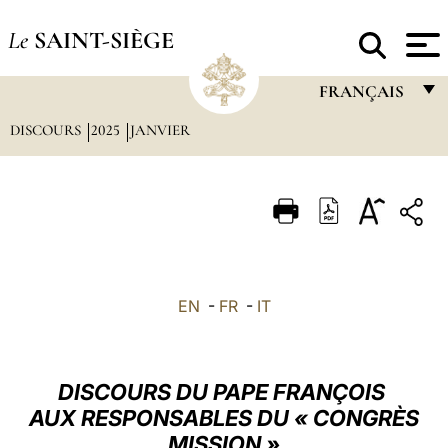
Le
SAINT-SIÈGE
FRANÇAIS
DISCOURS
2025
JANVIER
FRANÇAIS
ENGLISH
ITALIANO
PORTUGUÊS
ESPAÑOL
EN
-
FR
-
IT
DEUTSCH
POLSKI
DISCOURS DU PAPE FRANÇOIS
العربيّة
AUX RESPONSABLES DU « CONGRÈS
MISSION »
中文