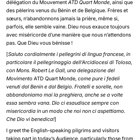
délégation du Mouvement
ATD Quart Monde
, ainsi que
des pèlerins venus du Bénin et de Belgique. Frères et
sœurs, n’abandonnons jamais la prière, même si,
parfois, elle semble vaine. Dieu nous exauce toujours
avec miséricorde d’une manière que nous n’attendons
pas. Que Dieu vous bénisse !
[
Saluto cordialmente i pellegrini di lingua francese, in
particolare il pellegrinaggio dell’Arcidiocesi di Tolosa,
con Mons. Robert Le Gall, una delegazione del
Movimento
ATD Quart Monde,
come pure i fedeli
venuti dal Benin e dal Belgio. Fratelli e sorelle, non
abbandoniamo mai la preghiera, anche se a volte
essa sembra vana. Dio ci esaudisce sempre con
misericordia in un modo che noi non ci aspettiamo.
Che Dio vi benedica!
]
I greet the English-speaking pilgrims and visitors
taking part in today’s Audience, particularly those from