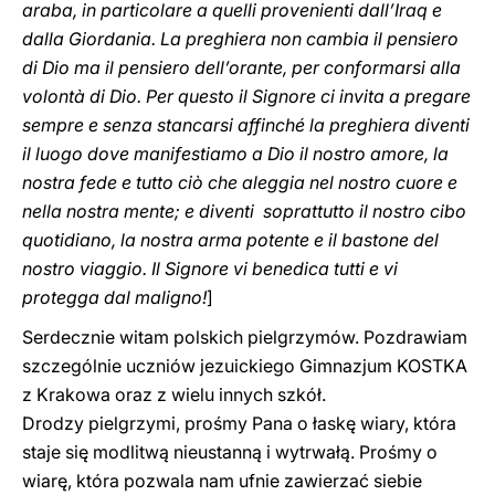
araba, in particolare a ‎quelli provenienti dall’Iraq e
dalla Giordania. La preghiera non cambia il ‎pensiero
di Dio ma il pensiero dell’orante, per conformarsi alla
volontà di Dio. ‎Per questo il Signore ci invita a pregare
sempre e senza stancarsi affinché la ‎preghiera diventi
il luogo dove manifestiamo a Dio il nostro amore, la
nostra ‎fede e tutto ciò che aleggia nel nostro cuore e
nella nostra mente; e diventi ‎ soprattutto il nostro cibo
quotidiano, la nostra arma potente e il bastone del
‎nostro viaggio. Il Signore vi benedica tutti e vi
protegga dal maligno!
‎]
Serdecznie witam polskich pielgrzymów. Pozdrawiam
szczególnie uczniów jezuickiego Gimnazjum KOSTKA
z Krakowa oraz z wielu innych szkół.
Drodzy pielgrzymi, prośmy Pana o łaskę wiary, która
staje się modlitwą nieustanną i wytrwałą. Prośmy o
wiarę, która pozwala nam ufnie zawierzać siebie