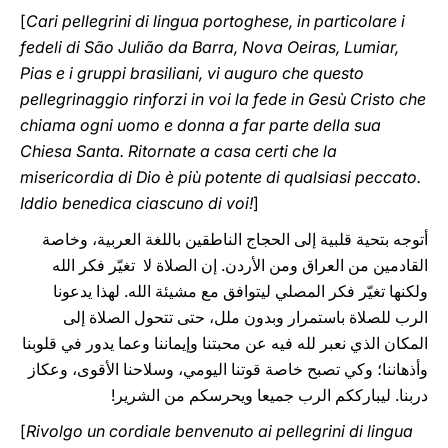
[
Cari pellegrini di lingua portoghese, in particolare i
fedeli di São Julião da Barra, Nova Oeiras, Lumiar,
Pias e i gruppi brasiliani, vi auguro che questo
pellegrinaggio rinforzi in voi la fede in Gesù Cristo che
chiama ogni uomo e donna a far parte della sua
Chiesa Santa. Ritornate a casa certi che la
misericordia di Dio è più potente di qualsiasi peccato.
Iddio benedica ciascuno di voi!
]
أتوجه بتحية قلبية إلى الحجاج الناطقين باللغة العربية، وخاصة
القادمين من العراق ومن الأردن. إن الصلاة لا ‏‏ تغيّر فكر الله
ولكنها تغيّر فكر المصلي ليتوافق مع مشيئة الله. لهذا يدعونا
الرب للصلاة باستمرار وبدون ‏ملل،‏ حتى تتحول الصلاة إلى
المكان الذي نعبر لله فيه عن محبتنا وإيماننا وعما يدور في قلوبنا
وأذهاننا؛ وكي ‏تصبح خاصة قوتنا اليومي، وسلاحنا الأقوى، وعكاز
دربنا. ليبارككم الرب جميعا ويحرسكم من الشرير!‏‏‏‏‏
[
Rivolgo un cordiale benvenuto ai pellegrini di lingua