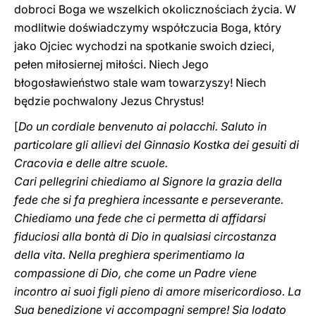
dobroci Boga we wszelkich okolicznościach życia. W
modlitwie doświadczymy współczucia Boga, który
jako Ojciec wychodzi na spotkanie swoich dzieci,
pełen miłosiernej miłości. Niech Jego
błogosławieństwo stale wam towarzyszy! Niech
będzie pochwalony Jezus Chrystus!
[
Do un cordiale benvenuto ai polacchi. Saluto in
particolare gli allievi del Ginnasio Kostka dei gesuiti di
Cracovia e delle altre scuole.
Cari pellegrini chiediamo al Signore la grazia della
fede che si fa preghiera incessante e perseverante.
Chiediamo una fede che ci permetta di affidarsi
fiduciosi alla bontà di Dio in qualsiasi circostanza
della vita. Nella preghiera sperimentiamo la
compassione di Dio, che come un Padre viene
incontro ai suoi figli pieno di amore misericordioso. La
Sua benedizione vi accompagni sempre! Sia lodato