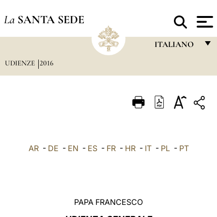
La
SANTA SEDE
ITALIANO
UDIENZE
2016
FRANÇAIS
ENGLISH
ITALIANO
PORTUGUÊS
ESPAÑOL
AR
-
DE
-
EN
-
ES
-
FR
-
HR
-
IT
-
PL
-
PT
DEUTSCH
POLSKI
العربيّة
PAPA FRANCESCO
中文