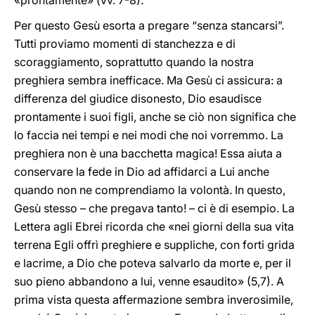
«prontamente» (vv. 7-8).
Per questo Gesù esorta a pregare “senza stancarsi”.
Tutti proviamo momenti di stanchezza e di
scoraggiamento, soprattutto quando la nostra
preghiera sembra inefficace. Ma Gesù ci assicura: a
differenza del giudice disonesto, Dio esaudisce
prontamente i suoi figli, anche se ciò non significa che
lo faccia nei tempi e nei modi che noi vorremmo. La
preghiera non è una bacchetta magica! Essa aiuta a
conservare la fede in Dio ad affidarci a Lui anche
quando non ne comprendiamo la volontà. In questo,
Gesù stesso – che pregava tanto! – ci è di esempio. La
Lettera agli Ebrei ricorda che «nei giorni della sua vita
terrena Egli offrì preghiere e suppliche, con forti grida
e lacrime, a Dio che poteva salvarlo da morte e, per il
suo pieno abbandono a lui, venne esaudito» (5,7). A
prima vista questa affermazione sembra inverosimile,