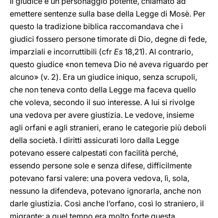
Il giudice è un personaggio potente, chiamato ad
emettere sentenze sulla base della Legge di Mosè. Per
questo la tradizione biblica raccomandava che i
giudici fossero persone timorate di Dio, degne di fede,
imparziali e incorruttibili (cfr
Es
18,21). Al contrario,
questo giudice «non temeva Dio né aveva riguardo per
alcuno» (v. 2). Era un giudice iniquo, senza scrupoli,
che non teneva conto della Legge ma faceva quello
che voleva, secondo il suo interesse. A lui si rivolge
una vedova per avere giustizia. Le vedove, insieme
agli orfani e agli stranieri, erano le categorie più deboli
della società. I diritti assicurati loro dalla Legge
potevano essere calpestati con facilità perché,
essendo persone sole e senza difese, difficilmente
potevano farsi valere: una povera vedova, lì, sola,
nessuno la difendeva, potevano ignorarla, anche non
darle giustizia. Così anche l’orfano, così lo straniero, il
migrante: a quel tempo era molto forte questa