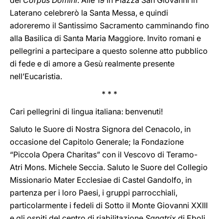
del
Corpus Domini
. Alle 19 in Piazza San Giovanni in
Laterano celebrerò la Santa Messa, e quindi
adoreremo il Santissimo Sacramento camminando fino
alla Basilica di Santa Maria Maggiore. Invito romani e
pellegrini a partecipare a questo solenne atto pubblico
di fede e di amore a Gesù realmente presente
nell’Eucaristia.
* * *
Cari pellegrini di lingua italiana: benvenuti!
Saluto le Suore di Nostra Signora del Cenacolo, in
occasione del Capitolo Generale; la Fondazione
“Piccola Opera Charitas” con il Vescovo di Teramo-
Atri Mons. Michele Seccia. Saluto le Suore del Collegio
Missionario Mater Ecclesiae di Castel Gandolfo, in
partenza per i loro Paesi, i gruppi parrocchiali,
particolarmente i fedeli di Sotto il Monte Giovanni XXIII
e gli ospiti del centro di riabilitazione
Sanatrix
di Eboli.