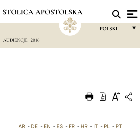
STOLICA APOSTOLSKA
POLSKI
AUDIENCJE
2016
FRANÇAIS
ENGLISH
ITALIANO
PORTUGUÊS
ESPAÑOL
DEUTSCH
POLSKI
AR
-
DE
-
EN
-
ES
-
FR
-
HR
-
IT
-
العربيّة
PL
-
PT
中文