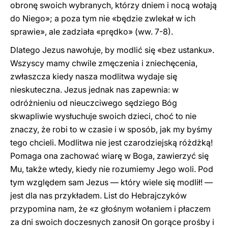
obronę swoich wybranych, którzy dniem i nocą wołają
do Niego»; a poza tym nie «będzie zwlekał w ich
sprawie», ale zadziała «prędko» (ww. 7-8).
Dlatego Jezus nawołuje, by modlić się «bez ustanku».
Wszyscy mamy chwile zmęczenia i zniechęcenia,
zwłaszcza kiedy nasza modlitwa wydaje się
nieskuteczna. Jezus jednak nas zapewnia: w
odróżnieniu od nieuczciwego sędziego Bóg
skwapliwie wysłuchuje swoich dzieci, choć to nie
znaczy, że robi to w czasie i w sposób, jak my byśmy
tego chcieli. Modlitwa nie jest czarodziejską różdżką!
Pomaga ona zachować wiarę w Boga, zawierzyć się
Mu, także wtedy, kiedy nie rozumiemy Jego woli. Pod
tym względem sam Jezus — który wiele się modlił! —
jest dla nas przykładem. List do Hebrajczyków
przypomina nam, że «z głośnym wołaniem i płaczem
za dni swoich doczesnych zanosił On gorące prośby i