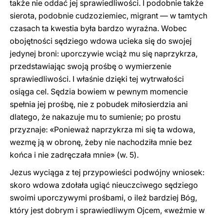
także nie oddać jej sprawiedliwości. I podobnie także
sierota, podobnie cudzoziemiec, migrant — w tamtych
czasach ta kwestia była bardzo wyraźna. Wobec
obojętności sędziego wdowa ucieka się do swojej
jedynej broni: uporczywie wciąż mu się naprzykrza,
przedstawiając swoją prośbę o wymierzenie
sprawiedliwości. I właśnie dzięki tej wytrwałości
osiąga cel. Sędzia bowiem w pewnym momencie
spełnia jej prośbę, nie z pobudek miłosierdzia ani
dlatego, że nakazuje mu to sumienie; po prostu
przyznaje: «Ponieważ naprzykrza mi się ta wdowa,
wezmę ją w obronę, żeby nie nachodziła mnie bez
końca i nie zadręczała mnie» (w. 5).
Jezus wyciąga z tej przypowieści podwójny wniosek:
skoro wdowa zdołała ugiąć nieuczciwego sędziego
swoimi uporczywymi prośbami, o ileż bardziej Bóg,
który jest dobrym i sprawiedliwym Ojcem, «weźmie w