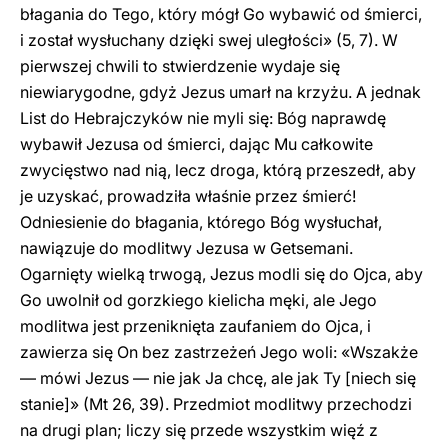
błagania do Tego, który mógł Go wybawić od śmierci,
i został wysłuchany dzięki swej uległości» (5, 7). W
pierwszej chwili to stwierdzenie wydaje się
niewiarygodne, gdyż Jezus umarł na krzyżu. A jednak
List do Hebrajczyków nie myli się: Bóg naprawdę
wybawił Jezusa od śmierci, dając Mu całkowite
zwycięstwo nad nią, lecz droga, którą przeszedł, aby
je uzyskać, prowadziła właśnie przez śmierć!
Odniesienie do błagania, którego Bóg wysłuchał,
nawiązuje do modlitwy Jezusa w Getsemani.
Ogarnięty wielką trwogą, Jezus modli się do Ojca, aby
Go uwolnił od gorzkiego kielicha męki, ale Jego
modlitwa jest przeniknięta zaufaniem do Ojca, i
zawierza się On bez zastrzeżeń Jego woli: «Wszakże
— mówi Jezus — nie jak Ja chcę, ale jak Ty [niech się
stanie]» (Mt 26, 39). Przedmiot modlitwy przechodzi
na drugi plan; liczy się przede wszystkim więź z