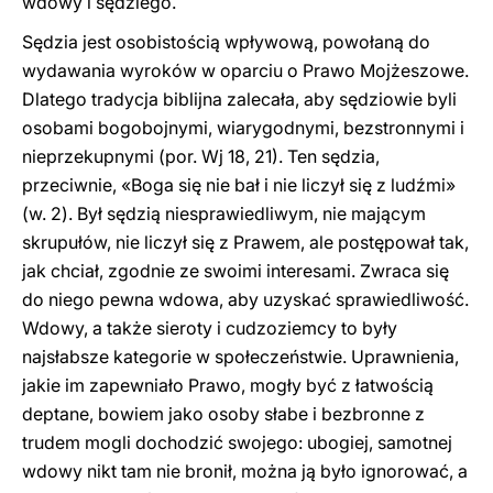
wdowy i sędziego.
Sędzia jest osobistością wpływową, powołaną do
wydawania wyroków w oparciu o Prawo Mojżeszowe.
Dlatego tradycja biblijna zalecała, aby sędziowie byli
osobami bogobojnymi, wiarygodnymi, bezstronnymi i
nieprzekupnymi (por. Wj 18, 21). Ten sędzia,
przeciwnie, «Boga się nie bał i nie liczył się z ludźmi»
(w. 2). Był sędzią niesprawiedliwym, nie mającym
skrupułów, nie liczył się z Prawem, ale postępował tak,
jak chciał, zgodnie ze swoimi interesami. Zwraca się
do niego pewna wdowa, aby uzyskać sprawiedliwość.
Wdowy, a także sieroty i cudzoziemcy to były
najsłabsze kategorie w społeczeństwie. Uprawnienia,
jakie im zapewniało Prawo, mogły być z łatwością
deptane, bowiem jako osoby słabe i bezbronne z
trudem mogli dochodzić swojego: ubogiej, samotnej
wdowy nikt tam nie bronił, można ją było ignorować, a